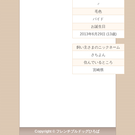
♂
毛色
パイド
お誕生日
2013年6月29日
(13歳)
飼い主さまのニックネーム
さちよん
住んでいるところ
宮崎県
Copyright © フレンチブルドッグひろば