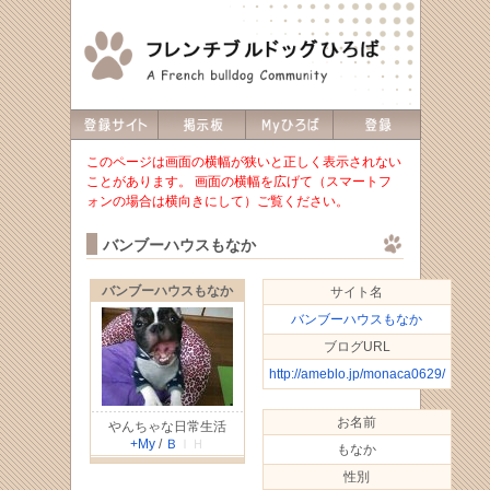
このページは画面の横幅が狭いと正しく表示されない
ことがあります。 画面の横幅を広げて（スマートフ
ォンの場合は横向きにして）ご覧ください。
バンブーハウスもなか
バンブーハウスもなか
サイト名
バンブーハウスもなか
ブログURL
http://ameblo.jp/monaca0629/
お名前
やんちゃな日常生活
+My
/
Ｂ
ＩＨ
もなか
性別