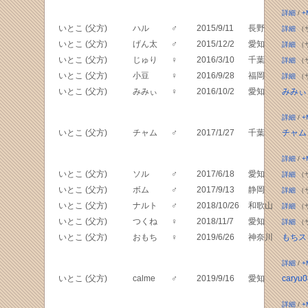
詳細
/
+
いとこ (父方)
ハル
♂
2015/9/11
長野
詳細
（
いとこ (父方)
げん太
♂
2015/12/2
愛知
詳細
（
いとこ (父方)
じゅり
♀
2016/3/10
千葉
詳細
（
いとこ (父方)
小豆
♀
2016/9/28
福岡
詳細
（
いとこ (父方)
みみぃ
♀
2016/10/2
愛知
みみぃ
詳細
/
+
いとこ (父方)
チャム
♂
2017/1/27
千葉
チャム
詳細
/
+
いとこ (父方)
ソル
♂
2017/6/18
愛知
詳細
（
いとこ (父方)
ボム
♂
2017/9/13
静岡
詳細
（
いとこ (父方)
ナルト
♂
2018/10/26
和歌山
詳細
（
いとこ (父方)
つくね
♀
2018/11/7
愛知
詳細
（
いとこ (父方)
おもち
♀
2019/6/26
神奈川
もちス
詳細
/
+
いとこ (父方)
calme
♂
2019/9/16
愛知
caryu
詳細
/
+