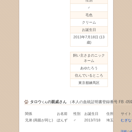
性別
♂
毛色
クリーム
お誕生日
2013年7月18日
(13
歳)
飼い主さまのニック
ネーム
あゆたろう
住んでいるところ
東京都練馬区
タロウ
の親戚さん
（本人の血統証明書登録番号 FB -0598
くん
関係
お名前
性別
お誕生日
住所
サイト
兄弟 (両親が同じ)
ぽんず
♂
2013/7/18
埼玉
むぎな
詳細
/
+