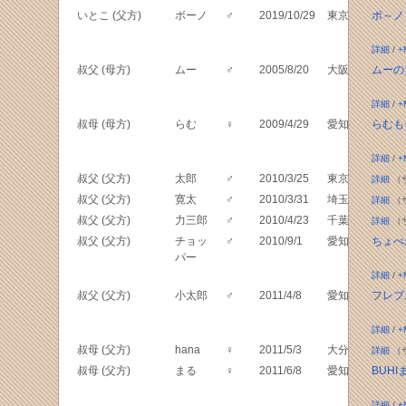
いとこ (父方)
ボーノ
♂
2019/10/29
東京
ボ～ノ
詳細
/
+
叔父 (母方)
ムー
♂
2005/8/20
大阪
ムーの
詳細
/
+
叔母 (母方)
らむ
♀
2009/4/29
愛知
らむも
詳細
/
+
叔父 (父方)
太郎
♂
2010/3/25
東京
詳細
（
叔父 (父方)
寛太
♂
2010/3/31
埼玉
詳細
（
叔父 (父方)
力三郎
♂
2010/4/23
千葉
詳細
（
叔父 (父方)
チョッ
♂
2010/9/1
愛知
ちょべ
パー
詳細
/
+
叔父 (父方)
小太郎
♂
2011/4/8
愛知
フレブ
詳細
/
+
叔母 (父方)
hana
♀
2011/5/3
大分
詳細
（
叔母 (父方)
まる
♀
2011/6/8
愛知
BUH
詳細
/
+