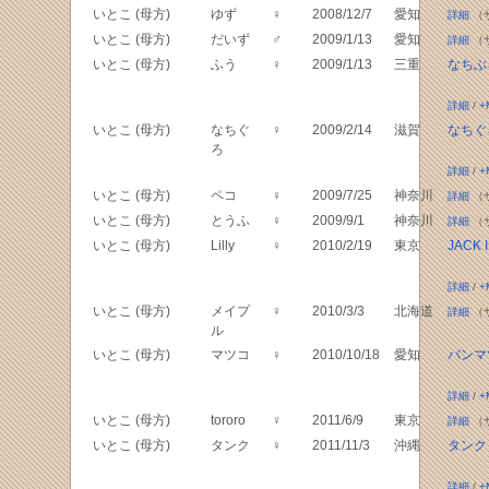
いとこ (母方)
ゆず
♀
2008/12/7
愛知
詳細
（
いとこ (母方)
だいず
♂
2009/1/13
愛知
詳細
（
いとこ (母方)
ふう
♀
2009/1/13
三重
なちぶ
詳細
/
+
いとこ (母方)
なちぐ
♀
2009/2/14
滋賀
なちぐ
ろ
詳細
/
+
いとこ (母方)
ペコ
♀
2009/7/25
神奈川
詳細
（
いとこ (母方)
とうふ
♀
2009/9/1
神奈川
詳細
（
いとこ (母方)
Lilly
♀
2010/2/19
東京
JACK 
詳細
/
+
いとこ (母方)
メイプ
♀
2010/3/3
北海道
詳細
（
ル
いとこ (母方)
マツコ
♀
2010/10/18
愛知
バンマ
詳細
/
+
いとこ (母方)
tororo
♀
2011/6/9
東京
詳細
（
いとこ (母方)
タンク
♀
2011/11/3
沖縄
タンク
詳細
/
+