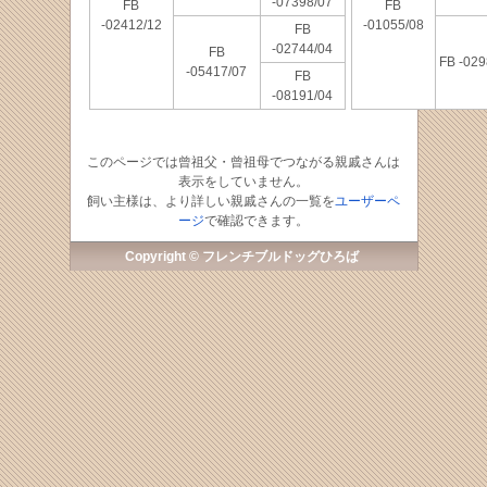
-07398/07
FB
FB
-02412/12
-01055/08
FB
-02744/04
FB
FB -029
-05417/07
FB
-08191/04
このページでは曾祖父・曾祖母でつながる親戚さんは
表示をしていません。
飼い主様は、より詳しい親戚さんの一覧を
ユーザーペ
ージ
で確認できます。
Copyright © フレンチブルドッグひろば