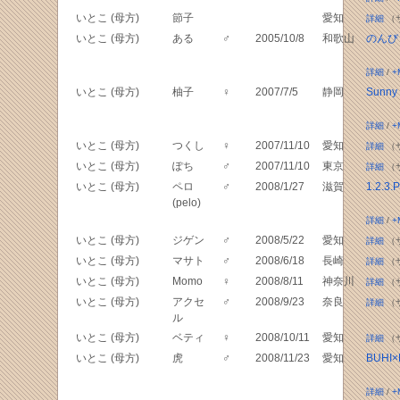
いとこ (母方)
節子
愛知
詳細
（
いとこ (母方)
ある
♂
2005/10/8
和歌山
のんび
詳細
/
+
いとこ (母方)
柚子
♀
2007/7/5
静岡
Sunny
詳細
/
+
いとこ (母方)
つくし
♀
2007/11/10
愛知
詳細
（
いとこ (母方)
ぽち
♂
2007/11/10
東京
詳細
（
いとこ (母方)
ペロ
♂
2008/1/27
滋賀
1.2.3.
(pelo)
詳細
/
+
いとこ (母方)
ジゲン
♂
2008/5/22
愛知
詳細
（
いとこ (母方)
マサト
♂
2008/6/18
長崎
詳細
（
いとこ (母方)
Momo
♀
2008/8/11
神奈川
詳細
（
いとこ (母方)
アクセ
♂
2008/9/23
奈良
詳細
（
ル
いとこ (母方)
ベティ
♀
2008/10/11
愛知
詳細
（
いとこ (母方)
虎
♂
2008/11/23
愛知
BUHI×
詳細
/
+