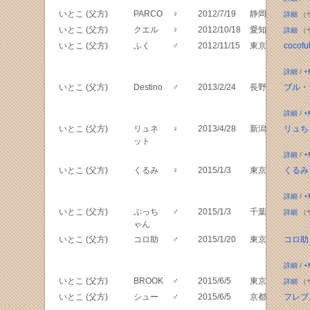
いとこ (父方)
PARCO
♀
2012/7/19
静岡
詳細
（
いとこ (父方)
クエル
♀
2012/10/18
愛知
詳細
（
いとこ (父方)
ふく
♂
2012/11/15
東京
cocofu
詳細
/
+
いとこ (父方)
Destino
♂
2013/2/24
長野
ブル・
詳細
/
+
いとこ (父方)
リュネ
♀
2013/4/28
新潟
リュち
ット
詳細
/
+
いとこ (父方)
くるみ
♀
2015/1/3
東京
くるみ
詳細
/
+
いとこ (父方)
ぶっち
♂
2015/1/3
千葉
詳細
（
ゃん
いとこ (父方)
コロ助
♂
2015/1/20
東京
コロ助
詳細
/
+
いとこ (父方)
BROOK
♂
2015/6/5
東京
詳細
（
いとこ (父方)
シュー
♂
2015/6/5
京都
フレブ