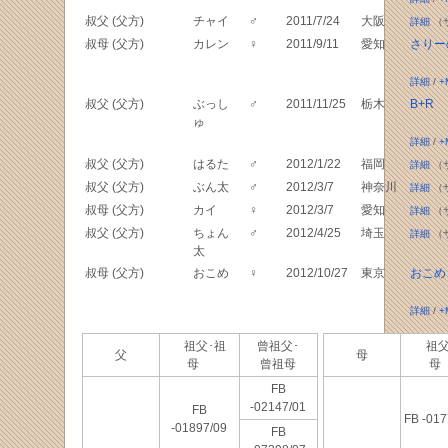
叔父 (父方)
チャイ
♂
2011/7/24
大阪
詳細
（
叔母 (父方)
カレン
♀
2011/9/11
愛知
さりー
詳細
/
+
叔父 (父方)
ぶっし
♂
2011/11/25
栃木
B+R
ゅ
詳細
/
+
叔父 (父方)
はるた
♂
2012/1/22
福岡
詳細
（
叔父 (父方)
ぶん太
♂
2012/3/7
神奈川
詳細
（
叔母 (父方)
カイ
♀
2012/3/7
愛知
詳細
（
叔父 (父方)
ちょん
♂
2012/4/25
埼玉
詳細
（
太
叔母 (父方)
おこめ
♀
2012/10/27
東京
おこめ
詳細
/
+
祖父･祖
曾祖父･
祖父
父
母
母
曾祖母
FB
-02147/01
FB
FB -017
-01897/09
FB