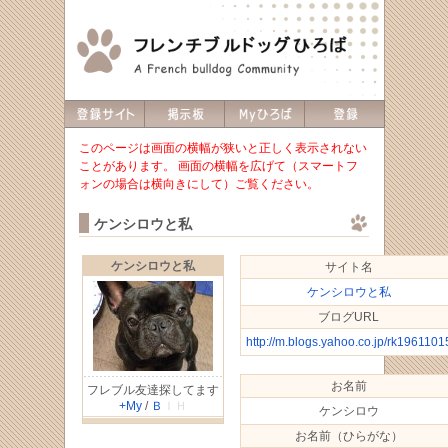
このページは画面の横幅が狭いと正しく表示されない
ことがあります。 画面の横幅を広げて（スマートフ
ォンの場合は横向きにして）ご覧ください。
ケンシロウと私
ケンシロウと私
サイト名
ケンシロウと私
ブログURL
http://m.blogs.yahoo.co.jp/rk1961101
お名前
フレブル友達探してます
+My
/
Ｂ
ＩＨ
ケンシロウ
お名前（ひらがな）