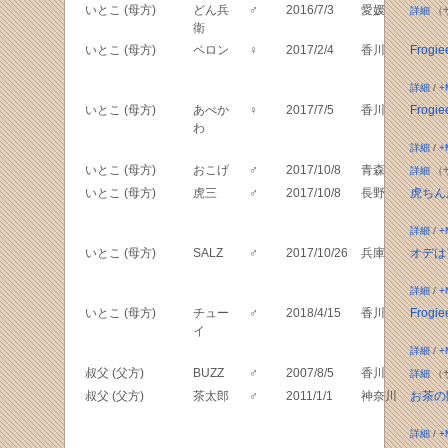
いとこ (母方)
どん兵
♂
2016/7/3
愛媛
詳細
（
衛
いとこ (母方)
ペロン
♀
2017/2/4
香川
Frogie
詳細
/
+
いとこ (母方)
あべか
♀
2017/7/5
香川
Frogie
わ
詳細
/
+
いとこ (母方)
おこげ
♂
2017/10/8
青森
詳細
（
いとこ (母方)
虎三
♂
2017/10/8
長野
虎ちん
詳細
/
+
いとこ (母方)
SALZ
♂
2017/10/26
兵庫
オデは
詳細
/
+
いとこ (母方)
チュー
♂
2018/4/15
香川
Frogie
イ
詳細
/
+
叔父 (父方)
BUZZ
♂
2007/8/5
香川
詳細
（
叔父 (父方)
茶太郎
♂
2011/1/1
神奈川
お茶の間
詳細
/
+