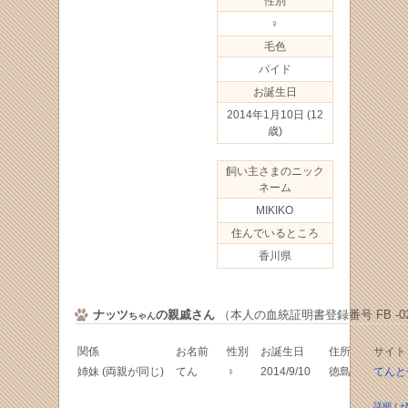
性別
♀
毛色
パイド
お誕生日
2014年1月10日
(12
歳)
飼い主さまのニック
ネーム
MIKIKO
住んでいるところ
香川県
ナッツ
の親戚さん
（本人の血統証明書登録番号 FB -021
ちゃん
関係
お名前
性別
お誕生日
住所
サイト
姉妹 (両親が同じ)
てん
♀
2014/9/10
徳島
てんと
詳細
/
+