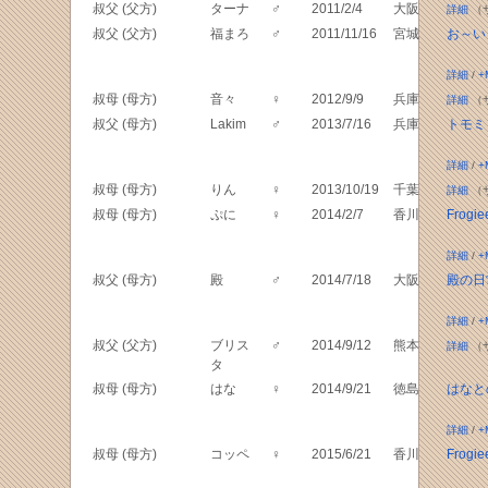
叔父 (父方)
ターナ
♂
2011/2/4
大阪
詳細
（
叔父 (父方)
福まろ
♂
2011/11/16
宮城
お～い
詳細
/
+
叔母 (母方)
音々
♀
2012/9/9
兵庫
詳細
（
叔父 (母方)
Lakim
♂
2013/7/16
兵庫
トモミ
詳細
/
+
叔母 (母方)
りん
♀
2013/10/19
千葉
詳細
（
叔母 (母方)
ぷに
♀
2014/2/7
香川
Frogie
詳細
/
+
叔父 (母方)
殿
♂
2014/7/18
大阪
殿の日
詳細
/
+
叔父 (父方)
ブリス
♂
2014/9/12
熊本
詳細
（
タ
叔母 (母方)
はな
♀
2014/9/21
徳島
はなと
詳細
/
+
叔母 (母方)
コッペ
♀
2015/6/21
香川
Frogie