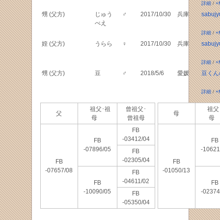
詳細
/
+
甥 (父方)
じゅう
♂
2017/10/30
兵庫
sabujy
べえ
詳細
/
+
姪 (父方)
うらら
♀
2017/10/30
兵庫
sabujy
詳細
/
+
甥 (父方)
豆
♂
2018/5/6
愛媛
豆くん
詳細
/
+
祖父･祖
曾祖父･
祖父
父
母
母
曾祖母
FB
-03412/04
FB
FB
-07896/05
-10621
FB
-02305/04
FB
FB
-07657/08
-01050/13
FB
-04611/02
FB
FB
-10090/05
-02374
FB
-05350/04