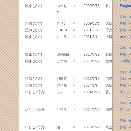
姉妹 (父方)
ぷーち
♀
2009/9/15
香川
Frogie
ん
詳細
/
+
兄弟 (父方)
プリン
♂
2009/12/1
大阪
詳細
（
兄弟 (父方)
LUPIN
♂
2011/2/20
千葉
詳細
（
姉妹 (父方)
ミニラ
♀
2011/3/1
大阪
maisu
詳細
/
+
姉妹 (父方)
Jammin
♀
2013/5/22
兵庫
詳細
（
姉妹 (父方)
うずめ
♀
2013/5/22
徳島
うずめ
詳細
/
+
兄弟 (父方)
邪無菩
♂
2013/7/16
広島
詳細
（
兄弟 (父方)
アベル
♂
2014/1/1
大阪
詳細
（
いとこ (母方)
モチ
♀
2014/5/25
香川
マッシ
詳細
/
+
いとこ (母方)
ヤワラ
♀
2014/5/25
徳島
や～わ
詳細
/
+
いとこ (母方)
翔
♂
2016/1/22
埼玉
詳細
（