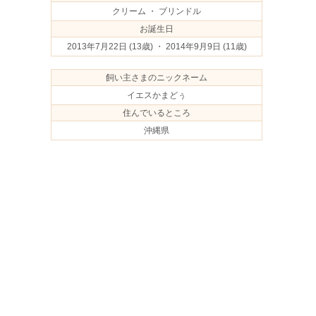
クリーム ・ ブリンドル
お誕生日
2013年7月22日
(13歳) ・ 2014年9月9日
(11歳)
飼い主さまのニックネーム
イエスかまどぅ
住んでいるところ
沖縄県