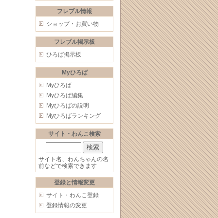
フレブル情報
ショップ・お買い物
フレブル掲示板
ひろば掲示板
Myひろば
Myひろば
Myひろば編集
Myひろばの説明
Myひろばランキング
サイト・わんこ検索
サイト名、わんちゃんの名
前などで検索できます
登録と情報変更
サイト・わんこ登録
登録情報の変更