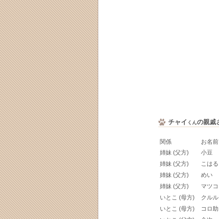
チャイ
の親戚
くん
関係
お名前
姉妹 (父方)
小豆
姉妹 (父方)
こはる
姉妹 (父方)
めい
姉妹 (父方)
マツコ
いとこ (母方)
クルル
いとこ (母方)
コロ助