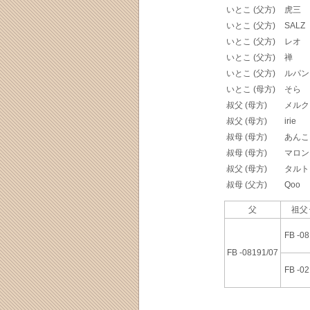
いとこ (父方)
虎三
いとこ (父方)
SALZ
いとこ (父方)
レオ
いとこ (父方)
禅
いとこ (父方)
ルパン
いとこ (母方)
そら
叔父 (母方)
メルク
叔父 (母方)
irie
叔母 (母方)
あんこ
叔母 (母方)
マロン
叔父 (母方)
タルト
叔母 (父方)
Qoo
父
祖父
FB -08
FB -08191/07
FB -02