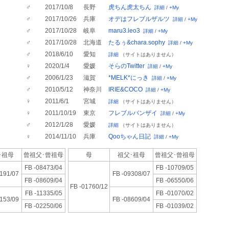
♂
2017/10/8
長野
虎ちん虎太ちん
詳細
/
+My
♂
2017/10/26
兵庫
オデはフレブルザルツ
詳細
/
+My
♂
2017/10/28
岐阜
maru3.leo3
詳細
/
+My
♂
2017/10/28
北海道
たるぅ&chara.sophy
詳細
/
+My
♂
2018/6/10
愛知
詳細
（サイトはありません）
♀
2020/1/4
愛媛
そらのTwitter
詳細
/
+My
♂
2006/1/23
滋賀
*MELK*にっき
詳細
/
+My
♂
2010/5/12
神奈川
IRIE&COCO
詳細
/
+My
♀
2011/6/1
宮城
詳細
（サイトはありません）
♀
2011/10/19
東京
フレブルバンザイ
詳細
/
+My
♂
2012/1/28
愛媛
詳細
（サイトはありません）
♀
2014/11/10
兵庫
Qooちゃん日記
詳細
/
+My
･祖母
曾祖父･
曾祖母
母
祖父･祖母
曾祖父･
曾祖母
FB -08473/04
FB -10709/05
191/07
FB -09308/07
FB -08609/04
FB -06550/06
FB -01760/12
FB -11335/05
FB -01070/02
153/09
FB -08609/04
FB -02250/06
FB -01039/02