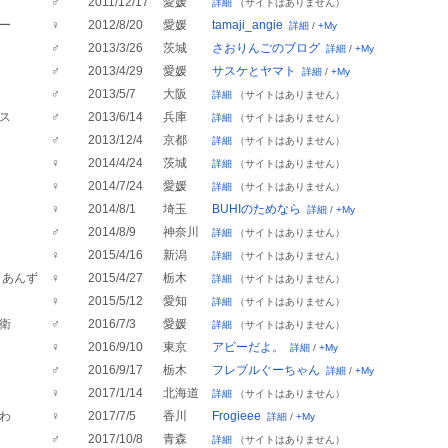
♂
2011/12/17
愛媛
詳細
（サイトはありません）
ー
♀
2012/8/20
愛媛
tamaji_angie
詳細
/
+My
♂
2013/3/26
茨城
さおりんごのブログ
詳細
/
+My
♂
2013/4/29
愛媛
サスケとヤマト
詳細
/
+My
♂
2013/5/7
大阪
詳細
（サイトはありません）
ス
♂
2013/6/14
兵庫
詳細
（サイトはありません）
♂
2013/12/4
京都
詳細
（サイトはありません）
♀
2014/4/24
茨城
詳細
（サイトはありません）
♀
2014/7/24
愛媛
詳細
（サイトはありません）
♀
2014/8/1
埼玉
BUHIのためなら
詳細
/
+My
♂
2014/8/9
神奈川
詳細
（サイトはありません）
♀
2015/4/16
新潟
詳細
（サイトはありません）
 あんず
♀
2015/4/27
栃木
詳細
（サイトはありません）
♀
2015/5/12
愛知
詳細
（サイトはありません）
衛
♂
2016/7/3
愛媛
詳細
（サイトはありません）
♀
2016/9/10
東京
アビーだよ。
詳細
/
+My
♂
2016/9/17
栃木
フレブルぐーちゃん
詳細
/
+My
♀
2017/1/14
北海道
詳細
（サイトはありません）
わ
♀
2017/7/5
香川
Frogieee
詳細
/
+My
♂
2017/10/8
青森
詳細
（サイトはありません）