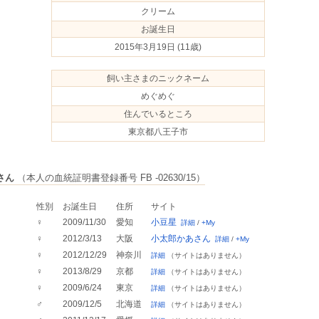
クリーム
お誕生日
2015年3月19日
(11歳)
飼い主さまのニックネーム
めぐめぐ
住んでいるところ
東京都八王子市
さん
（本人の血統証明書登録番号 FB -02630/15）
性別
お誕生日
住所
サイト
♀
2009/11/30
愛知
小豆星
詳細
/
+My
♀
2012/3/13
大阪
小太郎かあさん
詳細
/
+My
♀
2012/12/29
神奈川
詳細
（サイトはありません）
♀
2013/8/29
京都
詳細
（サイトはありません）
♀
2009/6/24
東京
詳細
（サイトはありません）
♂
2009/12/5
北海道
詳細
（サイトはありません）