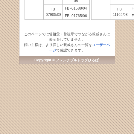
05
FB -01588/04
F
FB
FB
-07905/08
-11165/08
FB -01765/06
F
このページでは曾祖父・曾祖母でつながる親戚さんは
表示をしていません。
飼い主様は、より詳しい親戚さんの一覧を
ユーザーペ
ージ
で確認できます。
Copyright © フレンチブルドッグひろば