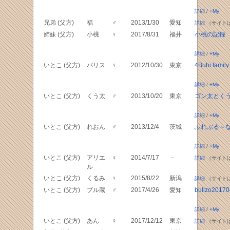
詳細
/
+My
兄弟 (父方)
福
♂
2013/1/30
愛知
詳細
（サイト
姉妹 (父方)
小桃
♀
2017/8/31
福井
小桃の記録
詳細
/
+My
いとこ (父方)
パリス
♀
2012/10/30
東京
4Buhi family
詳細
/
+My
いとこ (父方)
くう太
♂
2013/10/20
東京
ゴン太とく
詳細
/
+My
いとこ (父方)
れおん
♂
2013/12/4
茨城
ふれぶる～
詳細
/
+My
いとこ (父方)
アリエ
♀
2014/7/17
－
詳細
（サイト
ル
いとこ (父方)
くるみ
♀
2015/8/22
新潟
詳細
（サイト
いとこ (父方)
ブル蔵
♂
2017/4/26
愛知
bullzo2017
詳細
/
+My
いとこ (父方)
あん
♀
2017/12/12
東京
詳細
（サイト