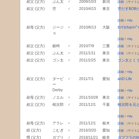
叔父 (父方)
ぶん太
♂
2009/10/3
新潟
詳細
（サイト
叔父 (父方)
空
♂
2010/4/15
東京
空だすBOB
詳細
/
+My
叔母 (父方)
ジージ
♀
2010/6/13
大阪
ﾛﾝﾘｺchaiｽﾊﾟ
ョ
詳細
/
+My
叔父 (父方)
銀時
♂
2010/7/9
三重
詳細
（サイト
叔父 (父方)
ぶん太
♂
2011/1/11
東京
詳細
（サイト
叔父 (父方)
ゴン太
♂
2011/2/25
東京
ゴン太とく
詳細
/
+My
叔父 (父方)
ダービ
♂
2011/7/1
愛知
anD Life
ー
Derby
詳細
/
+My
叔母 (父方)
ノエル
♀
2011/10/28
東京
詳細
（サイト
叔父 (父方)
桜次郎
♂
2011/12/1
千葉
桜次郎＆元
詳細
/
+My
叔母 (父方)
アラレ
♀
2011/12/1
栃木
詳細
（サイト
姪 (父方)
こむぎ
♀
2016/3/20
愛知
詳細
（サイト
甥 (父方)
ガブリ
♂
2018/11/21
岐阜
ガブフラのIns