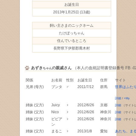
お誕生日
2013年1月25日
(13歳)
飼い主さまのニックネーム
たけぼっちゃん
住んでいるところ
長野県下伊那郡喬木村
あずき
の親戚さん
（本人の血統証明書登録番号 FB -021
ちゃん
関係
お名前
性別
お誕生日
住所
サイト
兄弟 (母方)
ブンタ
♂
2011/7/12
群馬
世界はふた
詳細
/
+My
姉妹 (父方)
Juicy
♀
2012/6/26
京都
詳細
（サイト
姉妹 (父方)
Nico
♀
2012/6/26
神奈川
詳細
（サイト
姉妹 (父方)
ビビア
♀
2012/6/26
神奈川
詳細
（サイト
ン
姉妹 (父方)
まるこ
♀
2013/1/8
愛知
あたち、ま