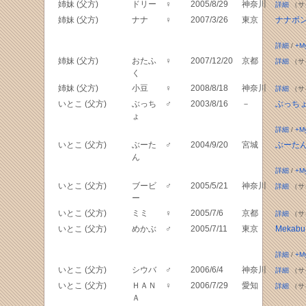
姉妹 (父方)
ドリー
♀
2005/8/29
神奈川
詳細
（サ
姉妹 (父方)
ナナ
♀
2007/3/26
東京
ナナボ
詳細
/
+M
姉妹 (父方)
おたふ
♀
2007/12/20
京都
詳細
（サ
く
姉妹 (父方)
小豆
♀
2008/8/18
神奈川
詳細
（サ
いとこ (父方)
ぶっち
♂
2003/8/16
－
ぶっち
ょ
詳細
/
+M
いとこ (父方)
ぶーた
♂
2004/9/20
宮城
ぶーた
ん
詳細
/
+M
いとこ (父方)
ブービ
♂
2005/5/21
神奈川
詳細
（サ
ー
いとこ (父方)
ミミ
♀
2005/7/6
京都
詳細
（サ
いとこ (父方)
めかぶ
♂
2005/7/11
東京
Mekabu 
詳細
/
+M
いとこ (父方)
シウバ
♂
2006/6/4
神奈川
詳細
（サ
いとこ (父方)
ＨＡＮ
♀
2006/7/29
愛知
詳細
（サ
Ａ