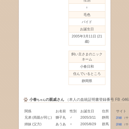
性別
♀
毛色
パイド
お誕生日
2005年3月11日
(21
歳)
飼い主さまのニック
ネーム
小春日和
住んでいるところ
静岡県
小春
の親戚さん
（本人の血統証明書登録番号 FB -0463
ちゃん
関係
お名前
性別
お誕生日
住所
サイト
兄弟 (両親が同じ)
獅子丸
♂
2005/3/11
静岡
詳細
（サ
姉妹 (父方)
あうあ
♀
2005/8/29
群馬
詳細
（サ