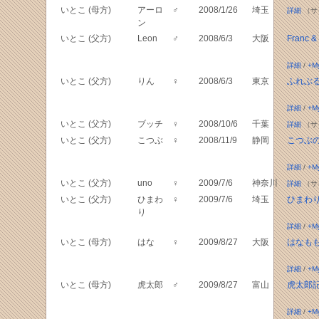
いとこ (母方)
アーロ
♂
2008/1/26
埼玉
詳細
（サ
ン
いとこ (父方)
Leon
♂
2008/6/3
大阪
Franc &
詳細
/
+M
いとこ (父方)
りん
♀
2008/6/3
東京
ふれぶ
詳細
/
+M
いとこ (父方)
ブッチ
♀
2008/10/6
千葉
詳細
（サ
いとこ (父方)
こつぶ
♀
2008/11/9
静岡
こつぶ
詳細
/
+M
いとこ (父方)
uno
♀
2009/7/6
神奈川
詳細
（サ
いとこ (父方)
ひまわ
♀
2009/7/6
埼玉
ひまわり I
り
詳細
/
+M
いとこ (母方)
はな
♀
2009/8/27
大阪
はなも
詳細
/
+M
いとこ (母方)
虎太郎
♂
2009/8/27
富山
虎太郎
詳細
/
+M