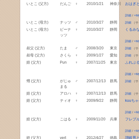
いとこ (父方)
だんご
♀
2010/1/21
神奈川
おはぎ
詳細
/
+M
いとこ (母方)
ナッツ
♂
2010/3/27
静岡
詳細
（サ
いとこ (母方)
ピーナ
♀
2010/3/27
静岡
くるみ
ッツ
詳細
/
+M
叔父 (父方)
たま
♂
2008/3/20
東京
詳細
（サ
叔母 (父方)
さくら
♀
2009/1/27
愛知
詳細
（サ
姪 (父方)
Pun
♀
2007/11/25
東京
ふれぶる
詳細
/
+M
甥 (父方)
がじゅ
♂
2007/12/13
群馬
詳細
（サ
まる
姪 (父方)
アロハ
♀
2007/12/13
群馬
詳細
（サ
姪 (父方)
ティオ
♀
2009/9/22
静岡
kuuち
詳細
/
+M
姪 (父方)
こはる
♀
2009/11/20
兵庫
フレブ
詳細
/
+M
姪 (父方)
vert
♀
2012/4/27
徳島
讃岐男