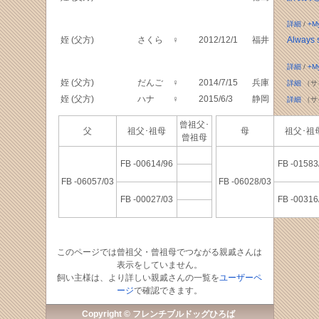
詳細
/
+M
姪 (父方)
さくら
♀
2012/12/1
福井
Always 
詳細
/
+M
姪 (父方)
だんご
♀
2014/7/15
兵庫
詳細
（サ
姪 (父方)
ハナ
♀
2015/6/3
静岡
詳細
（サ
曾祖父･
父
祖父･祖母
母
祖父･
曾祖母
FB -00614/96
FB -01583
FB -06057/03
FB -06028/03
FB -00027/03
FB -00316
このページでは曾祖父・曾祖母でつながる親戚さんは
表示をしていません。
飼い主様は、より詳しい親戚さんの一覧を
ユーザーペ
ージ
で確認できます。
Copyright © フレンチブルドッグひろば