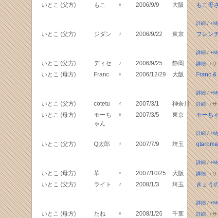
いとこ (父方)
もこ
♀
2006/9/9
大阪
もこ母
詳細
/
+M
いとこ (父方)
ジダン
♂
2006/9/22
東京
フレン
詳細
/
+M
いとこ (父方)
ディセ
♂
2006/9/25
静岡
詳細
（サ
いとこ (母方)
Franc
♀
2006/12/29
大阪
Franc &
詳細
/
+M
いとこ (父方)
cotetu
♂
2007/3/1
神奈川
詳細
（サ
いとこ (母方)
モーち
♀
2007/3/5
東京
モーち
ゃん
詳細
/
+M
いとこ (父方)
Q太郎
♂
2007/7/9
埼玉
qtarom
詳細
/
+M
いとこ (母方)
華
♀
2007/10/25
大阪
詳細
（サ
いとこ (父方)
ライト
♂
2008/1/3
埼玉
きょう
詳細
/
+M
いとこ (母方)
たね
♀
2008/1/26
千葉
詳細
（サ