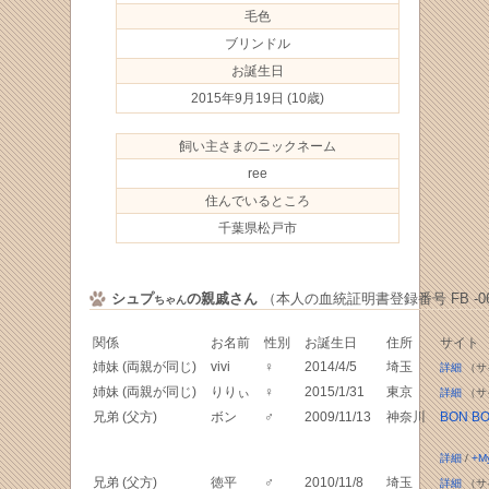
毛色
ブリンドル
お誕生日
2015年9月19日
(10歳)
飼い主さまのニックネーム
ree
住んでいるところ
千葉県松戸市
シュプ
の親戚さん
（本人の血統証明書登録番号 FB -069
ちゃん
関係
お名前
性別
お誕生日
住所
サイト
姉妹 (両親が同じ)
vivi
♀
2014/4/5
埼玉
詳細
（サ
姉妹 (両親が同じ)
りりぃ
♀
2015/1/31
東京
詳細
（サ
兄弟 (父方)
ボン
♂
2009/11/13
神奈川
BON B
詳細
/
+M
兄弟 (父方)
徳平
♂
2010/11/8
埼玉
詳細
（サ