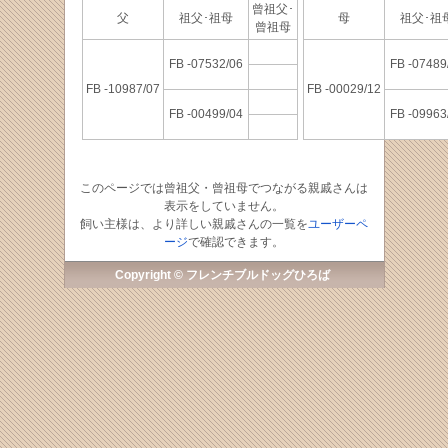
曾祖父･
父
祖父･祖母
母
祖父･
曾祖母
FB -07532/06
FB -07489
FB -10987/07
FB -00029/12
FB -00499/04
FB -09963
このページでは曾祖父・曾祖母でつながる親戚さんは
表示をしていません。
飼い主様は、より詳しい親戚さんの一覧を
ユーザーペ
ージ
で確認できます。
Copyright © フレンチブルドッグひろば