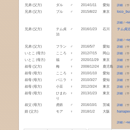
兄弟 (父方)
ダル
♂
2014/1/11
愛知
詳細
（サ
兄弟 (父方)
ブル
♂
2015/8/22
東京
loco_bu
詳細
/
+M
兄弟 (父方)
テム貞
♂
2016/1/23
石川
テム貞
治
詳細
/
+M
兄弟 (父方)
フラン
♂
2016/5/7
愛知
詳細
（サ
いとこ (母方)
こころ
♀
2012/7/15
岡山
詳細
（サ
いとこ (母方)
福
♂
2020/11/29
東京
詳細
（サ
叔母 (父方)
梅
♀
2008/12/24
鹿児島
詳細
（サ
叔母 (母方)
こころ
♀
2010/1/10
愛知
詳細
（サ
叔母 (母方)
バニラ
♀
2010/3/27
愛知
詳細
（サ
叔母 (母方)
小豆
♀
2012/3/24
東京
詳細
（サ
叔母 (母方)
ひまわ
♀
2013/1/23
東京
詳細
（サ
り
叔父 (母方)
虎鉄
♂
2016/10/1
茨城
詳細
（サ
姪 (父方)
モア
♀
2018/1/2
大阪
hanape
詳細
/
+M