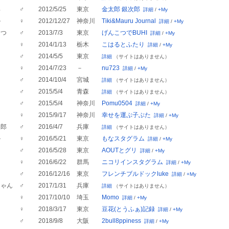
郎
♂
2012/5/25
東京
金太郎 銀次郎
詳細
/
+My
ル
♀
2012/12/27
神奈川
Tiki&Mauru Journal
詳細
/
+My
こつ
♂
2013/7/3
東京
げんこつでBUHI
詳細
/
+My
♀
2014/1/13
栃木
こはるとふたり
詳細
/
+My
♂
2014/5/5
東京
詳細
（サイトはありません）
♀
2014/7/23
－
nu723
詳細
/
+My
♂
2014/10/4
宮城
詳細
（サイトはありません）
♂
2015/5/4
青森
詳細
（サイトはありません）
♂
2015/5/4
神奈川
Pomu0504
詳細
/
+My
♀
2015/9/17
神奈川
幸せを運ぶ子ぶた
詳細
/
+My
次郎
♂
2016/4/7
兵庫
詳細
（サイトはありません）
か
♀
2016/5/21
東京
もなスタグラム
詳細
/
+My
ト
♂
2016/5/28
東京
AOUTとグリ
詳細
/
+My
♀
2016/6/22
群馬
ニコリインスタグラム
詳細
/
+My
ク
♂
2016/12/16
東京
フレンチブルドックluke
詳細
/
+My
ちゃん
♂
2017/1/31
兵庫
詳細
（サイトはありません）
♀
2017/10/10
埼玉
Momo
詳細
/
+My
♀
2018/3/17
東京
豆花(とうふぁ)記録
詳細
/
+My
♂
2018/9/8
大阪
2bull8ppiness
詳細
/
+My