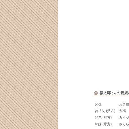
福太郎
の親戚
くん
関係
お名
曾祖父 (父方)
大福
兄弟 (母方)
カイ
姉妹 (母方)
さく