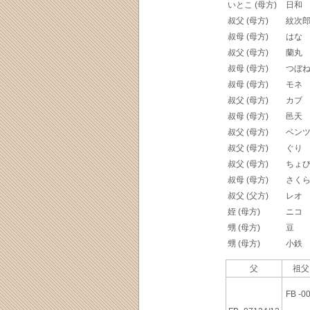
いとこ (母方)
日和
叔父 (母方)
紋次
叔母 (母方)
はな
叔父 (母方)
蘭丸
叔母 (母方)
つぼ
叔母 (母方)
モネ
叔父 (母方)
カブ
叔母 (母方)
邑天
叔父 (母方)
ベン
叔父 (母方)
ぐり
叔父 (母方)
ちょ
叔母 (母方)
さく
叔父 (父方)
レオ
姪 (母方)
ニコ
甥 (母方)
豆
甥 (母方)
小鉄
父
祖父
FB -0