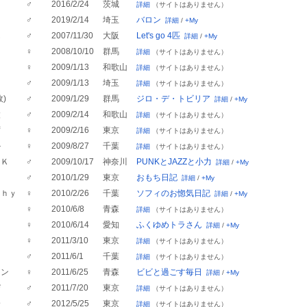
う
♂
2016/2/24
茨城
詳細
（サイトはありません）
ン
♂
2019/2/14
埼玉
バロン
詳細
/
+My
ん
♂
2007/11/30
大阪
Let's go 4匹
詳細
/
+My
♀
2008/10/10
群馬
詳細
（サイトはありません）
♀
2009/1/13
和歌山
詳細
（サイトはありません）
ー
♂
2009/1/13
埼玉
詳細
（サイトはありません）
)
♂
2009/1/29
群馬
ジロ・デ・トビリア
詳細
/
+My
太
♂
2009/2/14
和歌山
詳細
（サイトはありません）
ず
♀
2009/2/16
東京
詳細
（サイトはありません）
か
♀
2009/8/27
千葉
詳細
（サイトはありません）
ＮＫ
♂
2009/10/17
神奈川
PUNKとJAZZと小力
詳細
/
+My
ち
♂
2010/1/29
東京
おもち日記
詳細
/
+My
ｐｈｙ
♀
2010/2/26
千葉
ソフィのお惚気日記
詳細
/
+My
♀
2010/6/8
青森
詳細
（サイトはありません）
♀
2010/6/14
愛知
ふくゆめトラさん
詳細
/
+My
ン
♀
2011/3/10
東京
詳細
（サイトはありません）
♂
2011/6/1
千葉
詳細
（サイトはありません）
アン
♀
2011/6/25
青森
ビビと過ごす毎日
詳細
/
+My
び
♂
2011/7/20
東京
詳細
（サイトはありません）
身
♂
2012/5/25
東京
詳細
（サイトはありません）