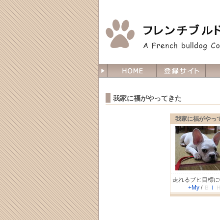
我家に福がやってきた
我家に福がやっ
走れるブヒ目標に
+My
/
Ｂ
Ｉ