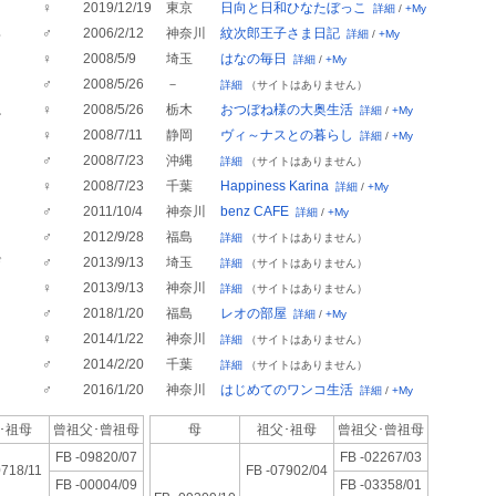
♀
2019/12/19
東京
日向と日和ひなたぼっこ
詳細
/
+My
郎
♂
2006/2/12
神奈川
紋次郎王子さま日記
詳細
/
+My
♀
2008/5/9
埼玉
はなの毎日
詳細
/
+My
♂
2008/5/26
－
詳細
（サイトはありません）
ね
♀
2008/5/26
栃木
おつぼね様の大奥生活
詳細
/
+My
♀
2008/7/11
静岡
ヴィ～ナスとの暮らし
詳細
/
+My
♂
2008/7/23
沖縄
詳細
（サイトはありません）
♀
2008/7/23
千葉
Happiness Karina
詳細
/
+My
ツ
♂
2011/10/4
神奈川
benz CAFE
詳細
/
+My
♂
2012/9/28
福島
詳細
（サイトはありません）
び
♂
2013/9/13
埼玉
詳細
（サイトはありません）
ら
♀
2013/9/13
神奈川
詳細
（サイトはありません）
♂
2018/1/20
福島
レオの部屋
詳細
/
+My
♀
2014/1/22
神奈川
詳細
（サイトはありません）
♂
2014/2/20
千葉
詳細
（サイトはありません）
♂
2016/1/20
神奈川
はじめてのワンコ生活
詳細
/
+My
･祖母
曾祖父･
曾祖母
母
祖父･祖母
曾祖父･
曾祖母
FB -09820/07
FB -02267/03
0718/11
FB -07902/04
FB -00004/09
FB -03358/01