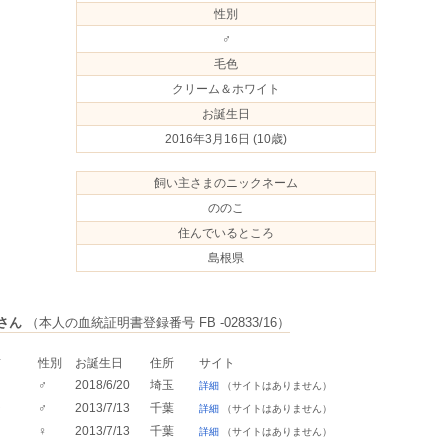
性別
♂
毛色
クリーム＆ホワイト
お誕生日
2016年3月16日
(10歳)
飼い主さまのニックネーム
ののこ
住んでいるところ
島根県
さん
（本人の血統証明書登録番号 FB -02833/16）
前
性別
お誕生日
住所
サイト
♂
2018/6/20
埼玉
詳細
（サイトはありません）
ジ
♂
2013/7/13
千葉
詳細
（サイトはありません）
ら
♀
2013/7/13
千葉
詳細
（サイトはありません）