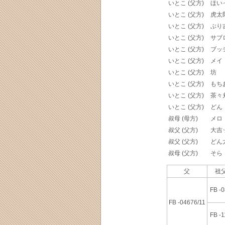
いとこ (父方)
ほい
いとこ (父方)
虎太
いとこ (父方)
ぶり
いとこ (父方)
サブ
いとこ (父方)
ブッ
いとこ (父方)
メイ
いとこ (父方)
坊
いとこ (父方)
もち
いとこ (父方)
茶々
いとこ (父方)
どん
叔母 (母方)
メロ
叔父 (父方)
大吉ッ
叔父 (父方)
どん
叔母 (父方)
そら
父
祖父
FB -
FB -04676/11
FB -