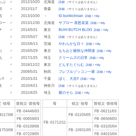
っぷ
♀
2012/10/20
北海道
詳細
（サイトはありません）
郎
♂
2012/11/7
青森
詳細
（サイトはありません）
吉
♂
2013/10/30
－
IG burikichisan
詳細
/
+My
ロー
♂
2013/12/30
北海道
サブロー 喜怒哀楽
詳細
/
+My
チ
♂
2014/5/31
東京
BUHI BUTCH BLOG
詳細
/
+My
♀
2015/5/27
埼玉
詳細
（サイトはありません）
♂
2015/6/13
茨城
やわらかな日々
詳細
/
+My
お
♂
2016/5/29
東京
もちおと愉快な仲間達
詳細
/
+My
丸
♂
2017/1/25
埼玉
クリームズの日常
詳細
/
+My
♂
2018/12/22
東京
どんすたぐらむ
詳細
/
+My
♀
2009/5/31
秋田
フレブルゾッコン一家
詳細
/
+My
!!
♂
2010/1/31
千葉
ぼく、大吉!!
詳細
/
+My
太
♂
2010/4/21
神奈川
詳細
（サイトはありません）
♀
2011/4/25
埼玉
紫のそら
詳細
/
+My
･祖母
曾祖父･
曾祖母
母
祖父･祖母
曾祖父･
曾祖母
FB -04446/03
FB -06211/03
08117/08
FB -01105/05
FB -00659/03
FB -06509/03
FB -01712/11
FB -03109/06
FB -03105/04
11753/08
FB -10931/05
FB -07229/05
FB -04015/04