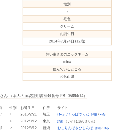
性別
♀
毛色
クリーム
お誕生日
2014年7月24日
(12歳)
飼い主さまのニックネーム
mina
住んでいるところ
和歌山県
さん
（本人の血統証明書登録番号 FB -05694/14）
前
性別
お誕生日
住所
サイト
け
♀
2016/2/21
埼玉
ゆっけくっぱつくね
詳細
/
+My
♀
2012/8/12
東京
詳細
（サイトはありません）
郎
♂
2012/8/12
新潟
おこりんぼさびしんぼ
詳細
/
+My