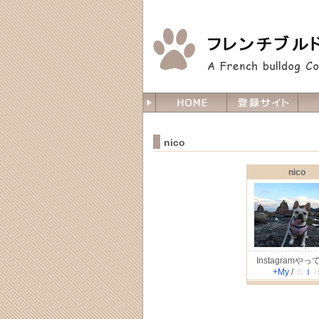
nico
nico
Instagramや
+My
/
Ｂ
Ｉ