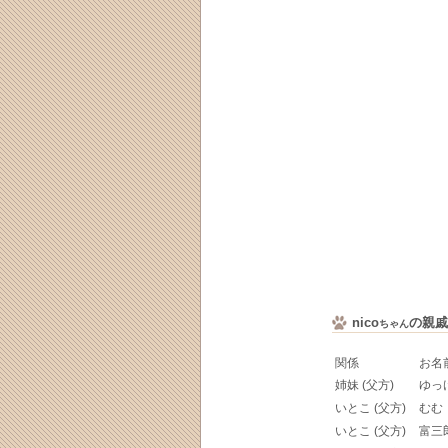
nico
の親戚
ちゃん
関係
お名
姉妹 (父方)
ゆっ
いとこ (父方)
むむ
いとこ (父方)
富三