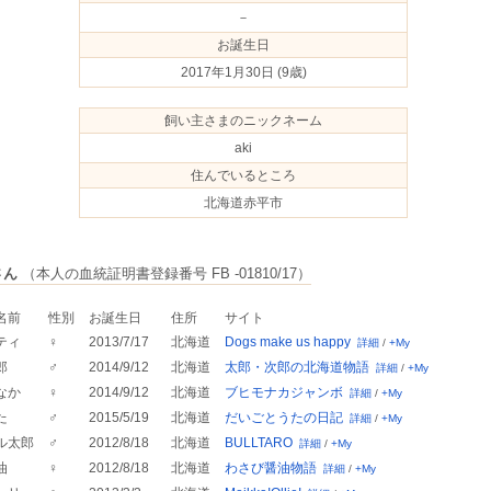
－
お誕生日
2017年1月30日
(9歳)
飼い主さまのニックネーム
aki
住んでいるところ
北海道赤平市
さん
（本人の血統証明書登録番号 FB -01810/17）
名前
性別
お誕生日
住所
サイト
ティ
♀
2013/7/17
北海道
Dogs make us happy
詳細
/
+My
郎
♂
2014/9/12
北海道
太郎・次郎の北海道物語
詳細
/
+My
なか
♀
2014/9/12
北海道
ブヒモナカジャンボ
詳細
/
+My
た
♂
2015/5/19
北海道
だいごとうたの日記
詳細
/
+My
ル太郎
♂
2012/8/18
北海道
BULLTARO
詳細
/
+My
油
♀
2012/8/18
北海道
わさび醤油物語
詳細
/
+My