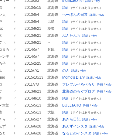
ーリー
♀
2013/3/3
北海道
Moikka!Ollie!
詳細
/
+My
福
♂
2013/5/15
北海道
詳細
（サイトはありません）
ン太
♂
2013/8/4
北海道
ぺーぽんの日常
詳細
/
+My
中
♀
2013/8/4
広島
詳細
（サイトはありません）
op
♂
2013/9/21
愛知
詳細
（サイトはありません）
太
♂
2013/9/21
北海道
ぶんたんち
詳細
/
+My
てぃ
♀
2013/9/21
－
詳細
（サイトはありません）
コまろ
♂
2014/5/7
兵庫
詳細
（サイトはありません）
ャンテ
♀
2014/5/7
北海道
詳細
（サイトはありません）
め子
♀
2015/2/25
北海道
詳細
（サイトはありません）
ん
♀
2015/7/1
北海道
のん
詳細
/
+My
mo
♀
2015/10/13
北海道
Momo's Diary
詳細
/
+My
ロ
♂
2011/7/3
北海道
フレブルぺろぺろり
詳細
/
+My
ぐ
♂
2013/8/23
北海道
北海道のもぐブログ
詳細
/
+My
春
♂
2014/8/10
北海道
詳細
（サイトはありません）
メ太郎
♂
2015/5/13
北海道
BULLTARO
詳細
/
+My
貴
♀
2015/5/13
大阪
詳細
（サイトはありません）
きら
♂
2016/5/27
北海道
あきら日記
詳細
/
+My
んず
♀
2016/6/28
北海道
あんずインスタ
詳細
/
+My
ると
♀
2016/6/28
北海道
なるとのインスタ
詳細
/
+My