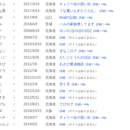
ラム
♂
2017/3/15
北海道
チェリー缶の思い出
詳細
/
+My
な重
♂
2017/4/14
北海道
うな重いんすたぐらむ。
詳細
/
+My
at
♂
2017/9/4
山口
beatの記録
詳細
/
+My
ル
♀
2018/4/3
茨城
ハルの家族捜してます
詳細
/
+My
ノ
♂
2009/6/16
北海道
ボノの ほのぼの日記
詳細
/
+My
てつ
♂
2009/7/2
北海道
詳細
（サイトはありません）
ブ
♀
2010/10/10
北海道
詳細
（サイトはありません）
なこ
♂
2011/3/26
北海道
きなこログ
詳細
/
+My
いご
♂
2011/3/26
北海道
だいごとうたの日記
詳細
/
+My
さび
♀
2011/7/8
北海道
わさび醤油物語
詳細
/
+My
クラ
♀
2011/7/8
北海道
詳細
（サイトはありません）
男
♂
2011/11/15
北海道
詳細
（サイトはありません）
ん
♀
2012/1/9
北海道
空と天
詳細
/
+My
く
♀
2012/1/10
北海道
詳細
（サイトはありません）
ずき
♀
2012/5/11
北海道
詳細
（サイトはありません）
びち
♂
2012/8/21
北海道
てびログ
詳細
/
+My
和
♀
2018/10/15
大阪
詳細
（サイトはありません）
ーチ
♀
2019/2/7
北海道
チェリー缶の思い出
詳細
/
+My
ゃんぷ
♂
2024/2/2
北海道
詳細
（サイトはありません）