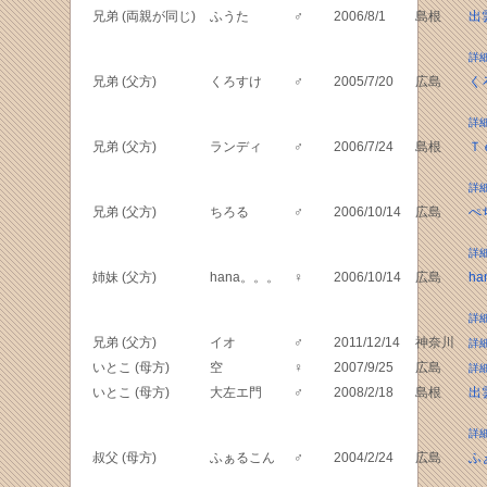
兄弟 (両親が同じ)
ふうた
♂
2006/8/1
島根
出
詳
兄弟 (父方)
くろすけ
♂
2005/7/20
広島
く
詳
兄弟 (父方)
ランディ
♂
2006/7/24
島根
Ｔ
詳
兄弟 (父方)
ちろる
♂
2006/10/14
広島
ぺ
詳
姉妹 (父方)
hana。。。
♀
2006/10/14
広島
ha
詳
兄弟 (父方)
イオ
♂
2011/12/14
神奈川
詳
いとこ (母方)
空
♀
2007/9/25
広島
詳
いとこ (母方)
大左エ門
♂
2008/2/18
島根
出
詳
叔父 (母方)
ふぁるこん
♂
2004/2/24
広島
ふ