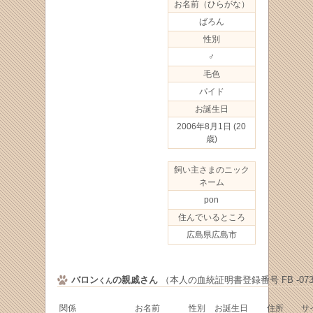
お名前（ひらがな）
ばろん
性別
♂
毛色
パイド
お誕生日
2006年8月1日
(20
歳)
飼い主さまのニック
ネーム
pon
住んでいるところ
広島県広島市
バロン
の親戚さん
（本人の血統証明書登録番号 FB -0733
くん
関係
お名前
性別
お誕生日
住所
サ