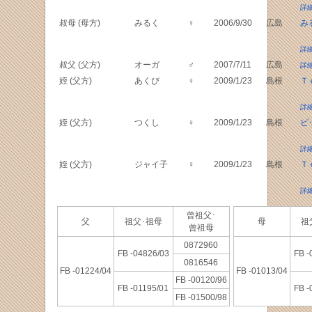
詳
叔母 (母方)
みるく
♀
2006/9/30
広島
み
詳
叔父 (父方)
オーガ
♂
2007/7/11
広島
詳
姪 (父方)
あくび
♀
2009/1/23
島根
Ｔ
詳
姪 (父方)
つくし
♀
2009/1/23
島根
ビ
詳
姪 (父方)
ジャイ子
♀
2009/1/23
島根
Ｔ
詳
曾祖父･
父
祖父･祖母
母
祖
曾祖母
0872960
FB -04826/03
FB -
0816546
FB -01224/04
FB -01013/04
FB -00120/96
FB -01195/01
FB -
FB -01500/98