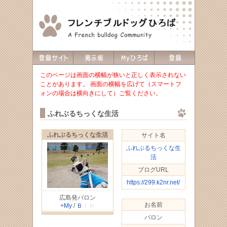
このページは画面の横幅が狭いと正しく表示されない
ことがあります。 画面の横幅を広げて（スマートフ
ォンの場合は横向きにして）ご覧ください。
ふれぶるちっくな生活
ふれぶるちっくな生活
サイト名
ふれぶるちっくな生
活
ブログURL
https://299.k2nr.net/
広島発バロン
お名前
+My
/
Ｂ
ＩＨ
バロン