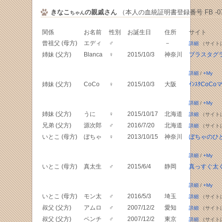
きなこ
の親戚さん
（本人の血統証明書登録番号 FB -071
ちゃん
関係
お名前
性別
お誕生日
住所
サイト
曾祖父 (母方)
エディ
♂
－
詳細
（サイト
姉妹 (父方)
Blanca
♀
2015/10/3
神奈川
ブラスタグ
詳細
/
+My
姉妹 (父方)
CoCo
♀
2015/10/3
大阪
ｲﾝｽﾀCoCo
詳細
/
+My
姉妹 (父方)
うに
♀
2015/10/17
北海道
詳細
（サイト
兄弟 (父方)
源次郎
♂
2016/7/20
北海道
詳細
（サイト
いとこ (母方)
ぼちゃ
♀
2013/10/15
神奈川
ぼちゃのひ
詳細
/
+My
いとこ (母方)
真太生
♂
2015/6/4
静岡
真っすぐ太
詳細
/
+My
いとこ (母方)
モン太
♂
2016/5/3
埼玉
詳細
（サイト
叔父 (父方)
アムロ
♂
2007/12/2
愛知
詳細
（サイト
叔父 (父方)
ペンチ
♂
2007/12/2
東京
詳細
（サイト