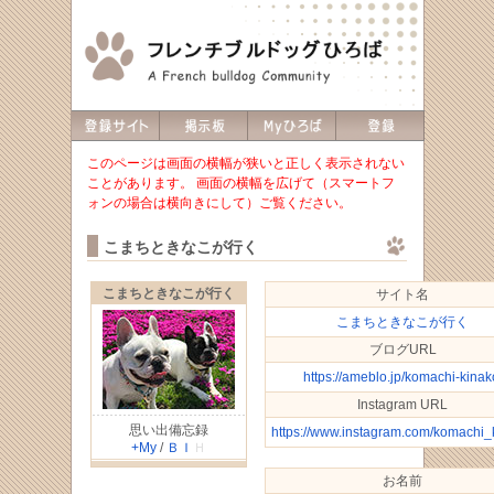
このページは画面の横幅が狭いと正しく表示されない
ことがあります。 画面の横幅を広げて（スマートフ
ォンの場合は横向きにして）ご覧ください。
こまちときなこが行く
こまちときなこが行く
サイト名
こまちときなこが行く
ブログURL
https://ameblo.jp/komachi-kinak
Instagram URL
思い出備忘録
https://www.instagram.com/komachi_
+My
/
Ｂ
Ｉ
Ｈ
お名前