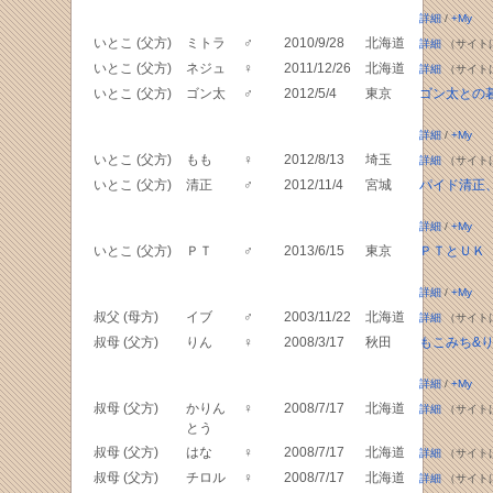
詳細
/
+My
いとこ (父方)
ミトラ
♂
2010/9/28
北海道
詳細
（サイト
いとこ (父方)
ネジュ
♀
2011/12/26
北海道
詳細
（サイト
いとこ (父方)
ゴン太
♂
2012/5/4
東京
ゴン太との
詳細
/
+My
いとこ (父方)
もも
♀
2012/8/13
埼玉
詳細
（サイト
いとこ (父方)
清正
♂
2012/11/4
宮城
パイド清正
詳細
/
+My
いとこ (父方)
ＰＴ
♂
2013/6/15
東京
ＰＴとＵＫ
詳細
/
+My
叔父 (母方)
イブ
♂
2003/11/22
北海道
詳細
（サイト
叔母 (父方)
りん
♀
2008/3/17
秋田
もこみち&
詳細
/
+My
叔母 (父方)
かりん
♀
2008/7/17
北海道
詳細
（サイト
とう
叔母 (父方)
はな
♀
2008/7/17
北海道
詳細
（サイト
叔母 (父方)
チロル
♀
2008/7/17
北海道
詳細
（サイト