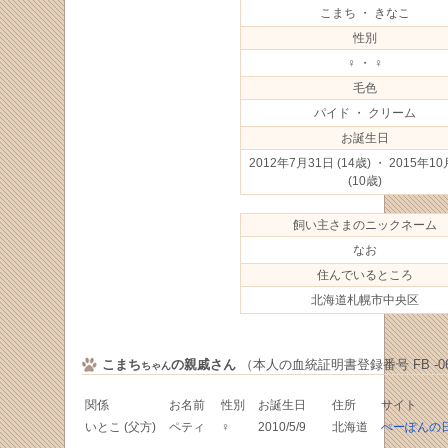
こまち ・ きなこ
性別
♀ ・ ♀
毛色
パイド ・ クリーム
お誕生日
2012年7月31日
(14歳) ・ 2015年1
(10歳)
飼い主さまのニックネーム
なお
住んでいるところ
北海道札幌市中央区
こまち
の親戚さん
（本人の血統証明書登録番号 FB -067
ちゃん
関係
お名前
性別
お誕生日
住所
サイト
いとこ (父方)
ペティ
♀
2010/5/9
北海道
ぺーぽんの