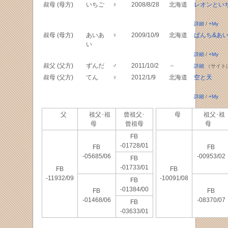
叔母 (母方)
いちご
♀
2008/8/28
北海道
レオンとい
詳細
/
+My
叔母 (母方)
あいあ
♀
2009/10/9
北海道
ぱんち&あ
い
詳細
/
+My
叔父 (父方)
ずんだ
♂
2011/10/2
－
詳細
（サイト
叔母 (父方)
てん
♀
2012/1/9
北海道
空と天
詳細
/
+My
父
祖父･祖
曾祖父･
母
祖父･祖
母
曾祖母
母
FB
-01728/01
FB
FB
-05685/06
-00953/02
FB
-01733/01
FB
FB
-11932/09
-10091/08
FB
-01384/00
FB
FB
-01468/06
-08370/07
FB
-03633/01