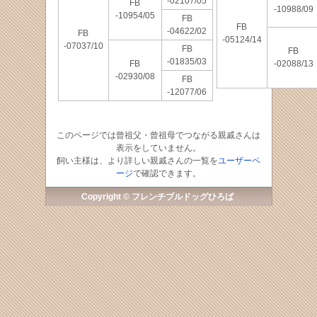
-02107/05
FB
-10988/09
-10954/05
FB
FB
-04622/02
FB
-05124/14
-07037/10
FB
FB
-01835/03
FB
-02088/13
-02930/08
FB
-12077/06
このページでは曾祖父・曾祖母でつながる親戚さんは
表示をしていません。
飼い主様は、より詳しい親戚さんの一覧を
ユーザーペ
ージ
で確認できます。
Copyright © フレンチブルドッグひろば