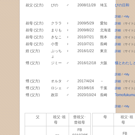
叔父 (父方)
ぴの
♂
2008/11/28
埼玉
ぴの日和
詳細
/
+My
叔母 (父方)
クララ
♀
2009/5/29
愛知
詳細
（サイト
叔母 (父方)
まりも
♀
2009/8/22
北海道
詳細
（サイト
叔母 (父方)
きなこ
♀
2010/7/21
熊本
詳細
（サイト
叔母 (父方)
小雪
♀
2010/7/21
長崎
詳細
（サイト
姪 (父方)
ぷっち
♀
2016/1/22
東京
詳細
（サイト
ょ
甥 (父方)
ジミー
♂
2016/12/18
大阪
猫とわたし
詳細
/
+My
甥 (父方)
オルタ
♂
2017/4/24
－
詳細
（サイト
甥 (父方)
ロシェ
♂
2019/6/16
千葉
詳細
（サイト
甥 (父方)
政宗
♂
2020/10/24
長崎
Tomofukum
詳細
/
+My
父
祖父･祖
曾祖父･
母
祖父･祖
母
曾祖母
母
FB
FB