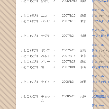
いとこ (父方)
ぽかり
♂
2006/12/13
鳥取
ぽーちゃん
詳細
/
+My
いとこ (母方)
ニコ
♀
2007/1/10
愛媛
詳細
（サイト
いとこ (母方)
バンビ
♀
2007/1/10
東京
ラブルダッ
詳細
/
+My
いとこ (父方)
サダヲ
♀
2007/6/2
大阪
サダ・銀・
詳細
/
+My
いとこ (母方)
ポンプ
♀
2007/7/25
広島
詳細
（サイト
いとこ (父方)
みるく
♀
2007/8/16
東京
詳細
（サイト
いとこ (父方)
メリー
♀
2007/8/27
愛知
詳細
（サイト
いとこ (父方)
蓮
♀
2007/10/1
奈良
我が家のブ
詳細
/
+My
いとこ (父方)
ライト
♂
2008/1/3
埼玉
きょうのラ
詳細
/
+My
いとこ (父方)
牛ちゃ
♀
2008/2/23
兵庫
兄弟親戚さ
ん
詳細
/
+My