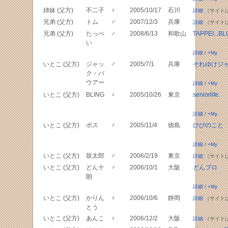
姉妹 (父方)
不二子
♀
2005/10/17
石川
詳細
（サイト
兄弟 (父方)
トム
♂
2007/12/3
兵庫
詳細
（サイト
兄弟 (父方)
たっぺ
♂
2008/6/13
和歌山
TAPPEI...B
い
詳細
/
+My
いとこ (父方)
ジャッ
♂
2005/7/1
兵庫
それゆけジ
ク・バ
ウアー
詳細
/
+My
いとこ (父方)
BLING
♀
2005/10/26
東京
seniorlife.
詳細
/
+My
いとこ (父方)
ボス
♂
2005/11/4
徳島
ひびのこと
詳細
/
+My
いとこ (父方)
鼓太郎
♂
2006/2/19
東京
詳細
（サイト
いとこ (父方)
どん十
♂
2006/10/1
大阪
どんブロ
朗
詳細
/
+My
いとこ (父方)
かりん
♀
2006/10/6
静岡
詳細
（サイト
とう
いとこ (父方)
あんこ
♀
2006/12/2
大阪
詳細
（サイト