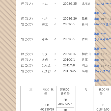
姪 (父方)
もに
♀
2008/3/25
北海道
もにあむチ
詳細
/
+My
姪 (父方)
ハナ
♀
2008/3/26
島根
詳細
（サイト
甥 (父方)
源太
♂
2009/3/5
新潟
seaboze
詳細
/
+My
甥 (父方)
ギル
♂
2009/5/5
香川
きよ＆ギル
詳細
/
+My
姪 (父方)
リタ
♀
2009/11/2
和歌山
詳細
（サイト
甥 (父方)
太虎
♂
2010/7/1
兵庫
詳細
（サイト
姪 (父方)
はなえ
♀
2011/4/8
岡山
詳細
（サイト
甥 (父方)
たまお
♂
2011/4/22
高知
ぶんたまの
詳細
/
+My
父
祖父･祖
曾祖父･
母
祖父･祖
母
曾祖母
母
FB
-00274/97
FB
FB
-01330/99
-01849/00
FB