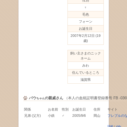
性別
♀
毛色
フォーン
お誕生日
2007年2月12日
(19
歳)
飼い主さまのニック
ネーム
みわ
住んでいるところ
滋賀県
パウ
の親戚さん
（本人の血統証明書登録番号 FB -0365
ちゃん
関係
お名前
性別
お誕生日
住所
サイト
兄弟 (父方)
小鉄
♂
2005/9/6
岡山
フレブルの
詳細
/
+My