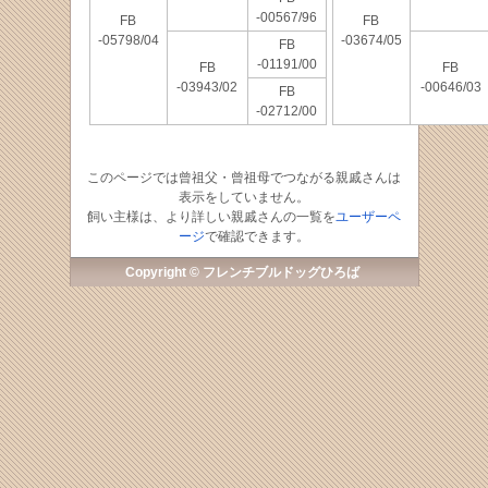
-00567/96
FB
FB
-05798/04
-03674/05
FB
-01191/00
FB
FB
-03943/02
-00646/03
FB
-02712/00
このページでは曾祖父・曾祖母でつながる親戚さんは
表示をしていません。
飼い主様は、より詳しい親戚さんの一覧を
ユーザーペ
ージ
で確認できます。
Copyright © フレンチブルドッグひろば