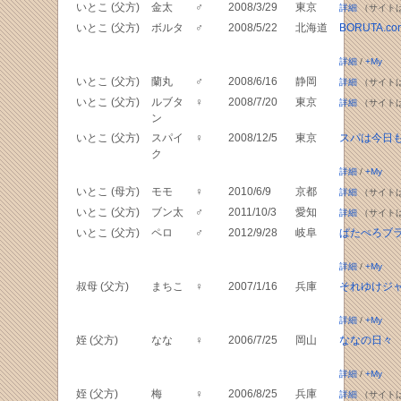
いとこ (父方)
金太
♂
2008/3/29
東京
詳細
（サイト
いとこ (父方)
ボルタ
♂
2008/5/22
北海道
BORUTA.co
詳細
/
+My
いとこ (父方)
蘭丸
♂
2008/6/16
静岡
詳細
（サイト
いとこ (父方)
ルブタ
♀
2008/7/20
東京
詳細
（サイト
ン
いとこ (父方)
スパイ
♀
2008/12/5
東京
スパは今日
ク
詳細
/
+My
いとこ (母方)
モモ
♀
2010/6/9
京都
詳細
（サイト
いとこ (父方)
ブン太
♂
2011/10/3
愛知
詳細
（サイト
いとこ (父方)
ペロ
♂
2012/9/28
岐阜
ぱたぺろブ
詳細
/
+My
叔母 (父方)
まちこ
♀
2007/1/16
兵庫
それゆけジ
詳細
/
+My
姪 (父方)
なな
♀
2006/7/25
岡山
ななの日々
詳細
/
+My
姪 (父方)
梅
♀
2006/8/25
兵庫
詳細
（サイト