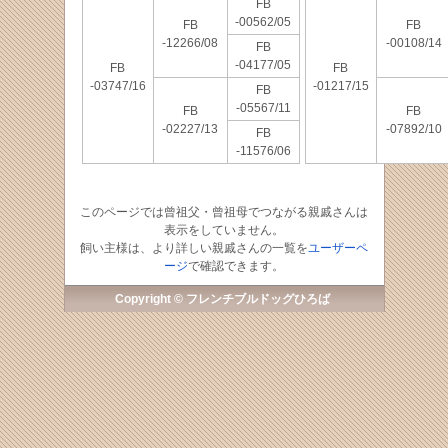
FB
-00562/05
FB
FB
-12266/08
-00108/14
FB
-04177/05
FB
FB
-03747/16
-01217/15
FB
-05567/11
FB
FB
-02227/13
-07892/10
FB
-11576/06
このページでは曾祖父・曾祖母でつながる親戚さんは
表示をしていません。
飼い主様は、より詳しい親戚さんの一覧を
ユーザーペ
ージ
で確認できます。
Copyright © フレンチブルドッグひろば