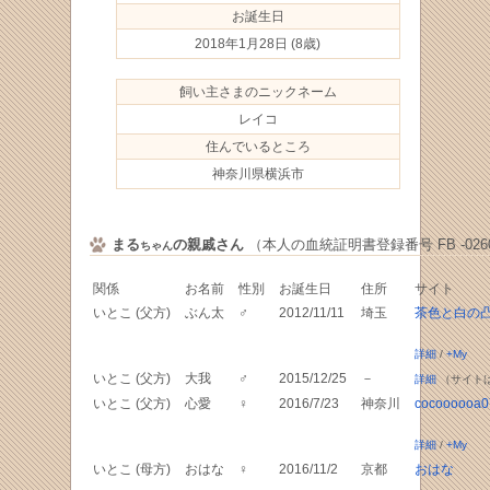
お誕生日
2018年1月28日
(8歳)
飼い主さまのニックネーム
レイコ
住んでいるところ
神奈川県横浜市
まる
の親戚さん
（本人の血統証明書登録番号 FB -0260
ちゃん
関係
お名前
性別
お誕生日
住所
サイト
いとこ (父方)
ぶん太
♂
2012/11/11
埼玉
茶色と白の
詳細
/
+My
いとこ (父方)
大我
♂
2015/12/25
－
詳細
（サイト
いとこ (父方)
心愛
♀
2016/7/23
神奈川
cocoooooa0
詳細
/
+My
いとこ (母方)
おはな
♀
2016/11/2
京都
おはな