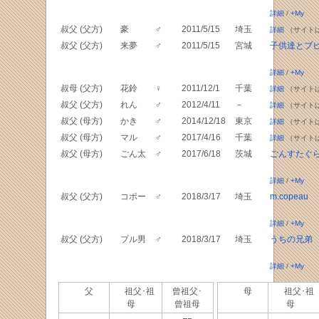
詳細
/
+My
叔父 (父方)
豪
♂
2011/5/15
埼玉
詳細
（サイト
叔父 (父方)
来夢
♂
2011/5/15
宮城
子供達とブ
詳細
/
+My
叔母 (父方)
花鈴
♀
2011/12/1
千葉
詳細
（サイト
叔父 (父方)
れん
♂
2012/4/11
－
詳細
（サイト
叔父 (母方)
かき
♂
2014/12/18
東京
詳細
（サイト
叔父 (母方)
マル
♂
2017/4/16
千葉
詳細
（サイト
叔父 (母方)
ごん太
♂
2017/6/18
茨城
ごんすたぐ
詳細
/
+My
叔父 (父方)
コポー
♂
2018/3/17
埼玉
m.copeau
詳細
/
+My
叔父 (父方)
プル男
♂
2018/3/17
埼玉
うちの兄弟
詳細
/
+My
父
祖父･祖
曾祖父･
母
祖父･祖
母
曾祖母
母