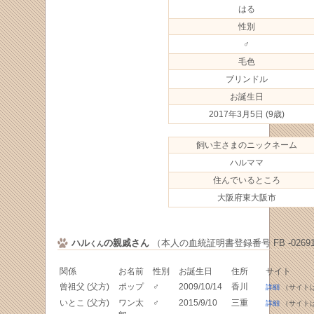
はる
性別
♂
毛色
ブリンドル
お誕生日
2017年3月5日
(9歳)
飼い主さまのニックネーム
ハルママ
住んでいるところ
大阪府東大阪市
ハル
の親戚さん
（本人の血統証明書登録番号 FB -02691
くん
関係
お名前
性別
お誕生日
住所
サイト
曾祖父 (父方)
ポップ
♂
2009/10/14
香川
詳細
（サイト
いとこ (父方)
ワン太
♂
2015/9/10
三重
詳細
（サイト