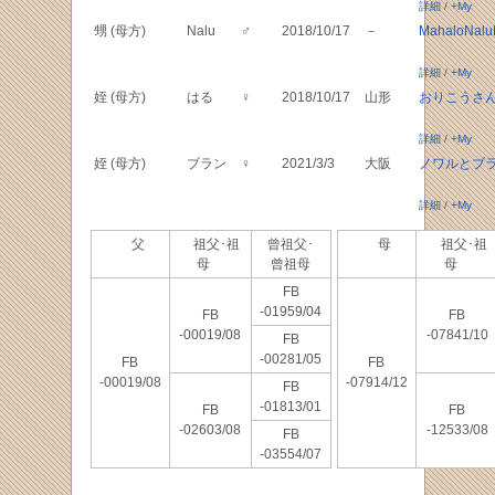
詳細
/
+My
甥 (母方)
Nalu
♂
2018/10/17
－
MahaloNaluP
詳細
/
+My
姪 (母方)
はる
♀
2018/10/17
山形
おりこうさ
詳細
/
+My
姪 (母方)
ブラン
♀
2021/3/3
大阪
ノワルとブ
詳細
/
+My
父
祖父･祖
曾祖父･
母
祖父･祖
母
曾祖母
母
FB
-01959/04
FB
FB
-00019/08
-07841/10
FB
-00281/05
FB
FB
-00019/08
-07914/12
FB
-01813/01
FB
FB
-02603/08
-12533/08
FB
-03554/07