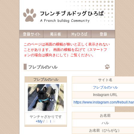
このページは画面の横幅が狭いと正しく表示されない
ことがあります。 画面の横幅を広げて（スマートフ
ォンの場合は横向きにして）ご覧ください。
フレブルのハル
フレブルのハル
サイト名
フレブルのハル
Instagram URL
https://www.instagram.com/frebull.har
お名前
ヤンチャざかりです
+My
/
Ｂ
Ｉ
Ｈ
ハル
お名前（ひらがな）