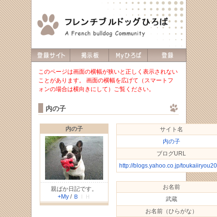
このページは画面の横幅が狭いと正しく表示されない
ことがあります。 画面の横幅を広げて（スマートフ
ォンの場合は横向きにして）ご覧ください。
内の子
内の子
サイト名
内の子
ブログURL
http://blogs.yahoo.co.jp/toukaiiryou2
お名前
親ばか日記です。
+My
/
Ｂ
ＩＨ
武蔵
お名前（ひらがな）