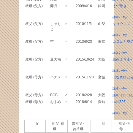
叔母 (父方)
卯月
♀
2009/4/16
静岡
うづ巻き
詳細
/
+My
叔父 (父方)
しゃも
♂
2010/11/6
山梨
キョウコノ
じ
詳細
/
+My
叔母 (父方)
空
♀
2013/8/23
東京
コロ助と空
詳細
/
+My
叔母 (父方)
豆大福
♀
2015/10/24
大阪
黒茶ぶち玉×
詳細
/
+My
叔母 (母方)
ハナメ
♀
2015/11/28
宮城
はなめひと
詳細
/
+My
叔父 (母方)
BOB
♂
2018/2/28
大阪
詳細
（サイト
叔母 (母方)
おまめ
♀
2018/6/14
愛知
cadi326
詳細
/
+My
父
祖父･祖
曾祖父･
母
祖父･祖
母
曾祖母
母