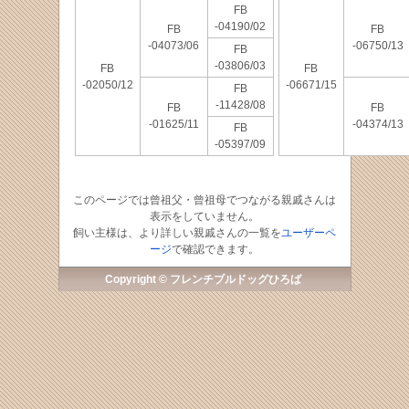
FB
-04190/02
FB
FB
-04073/06
-06750/13
FB
-03806/03
FB
FB
-02050/12
-06671/15
FB
-11428/08
FB
FB
-01625/11
-04374/13
FB
-05397/09
このページでは曾祖父・曾祖母でつながる親戚さんは
表示をしていません。
飼い主様は、より詳しい親戚さんの一覧を
ユーザーペ
ージ
で確認できます。
Copyright © フレンチブルドッグひろば