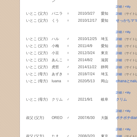
ン
詳細
/
+My
いとこ (父方)
バニラ
♀
2010/3/27
愛知
詳細
（サイト
いとこ (父方)
くう
♀
2010/12/17
愛知
せっかちマ
詳細
/
+My
いとこ (父方)
ハル
♂
2010/12/25
埼玉
詳細
（サイト
いとこ (父方)
小梅
♀
2011/4/9
愛知
詳細
（サイト
いとこ (父方)
小豆
♀
2012/3/24
東京
詳細
（サイト
いとこ (父方)
あんこ
♀
2014/8/2
滋賀
詳細
（サイト
いとこ (父方)
虎哲
♂
2014/11/22
静岡
詳細
（サイト
いとこ (母方)
あずき
♀
2018/7/24
埼玉
詳細
（サイト
いとこ (母方)
luana
♀
2020/5/13
岡山
ohanaとnal
詳細
/
+My
いとこ (母方)
クリム
♂
2021/9/1
岐阜
クリム
詳細
/
+My
叔父 (父方)
OREO
♂
2007/6/30
大阪
ボチボチdiar
詳細
/
+My
叔父 (父方)
たま
♂
2008/3/20
東京
詳細
（サイト