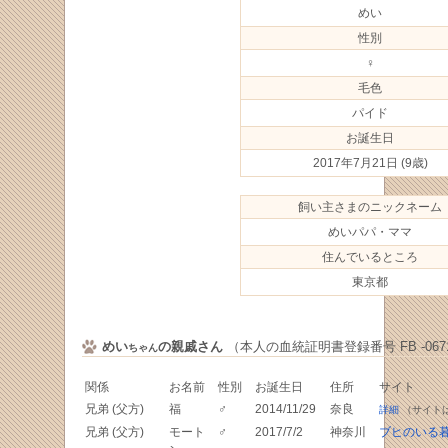
めい
性別
♀
毛色
パイド
お誕生日
2017年7月21日
(9歳)
飼い主さまのニックネーム
めいパパ・ママ
住んでいるところ
東京都
めい
の親戚さん
（本人の血統証明書登録番号 FB -0671
ちゃん
関係
お名前
性別
お誕生日
住所
サイト
兄弟 (父方)
福
♂
2014/11/29
奈良
詳細
（サイト
兄弟 (父方)
モート
♂
2017/7/2
神奈川
ブヒのいる