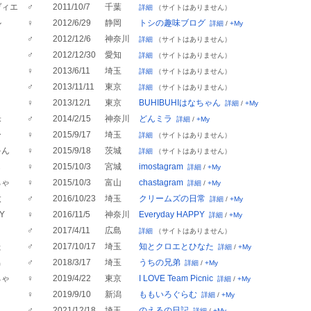
ヴィエ
♂
2011/10/7
千葉
詳細
（サイトはありません）
ル
♀
2012/6/29
静岡
トシの趣味ブログ
詳細
/
+My
ロ
♂
2012/12/6
神奈川
詳細
（サイトはありません）
♂
2012/12/30
愛知
詳細
（サイトはありません）
♀
2013/6/11
埼玉
詳細
（サイトはありません）
♂
2013/11/11
東京
詳細
（サイトはありません）
♀
2013/12/1
東京
BUHIBUHIはなちゃん
詳細
/
+My
米
♂
2014/2/15
神奈川
どんミラ
詳細
/
+My
ー
♀
2015/9/17
埼玉
詳細
（サイトはありません）
ゃん
♀
2015/9/18
茨城
詳細
（サイトはありません）
も
♀
2015/10/3
宮城
imostagram
詳細
/
+My
ちゃ
♀
2015/10/3
富山
chastagram
詳細
/
+My
太
♂
2016/10/23
埼玉
クリームズの日常
詳細
/
+My
Y
♀
2016/11/5
神奈川
Everyday HAPPY
詳細
/
+My
♂
2017/4/11
広島
詳細
（サイトはありません）
た
♂
2017/10/17
埼玉
知とクロエとひなた
詳細
/
+My
男
♂
2018/3/17
埼玉
うちの兄弟
詳細
/
+My
ちゃ
♀
2019/4/22
東京
I LOVE Team Picnic
詳細
/
+My
♀
2019/9/10
新潟
ももいろぐらむ
詳細
/
+My
♂
2021/12/18
埼玉
のえるの日記
詳細
/
+My