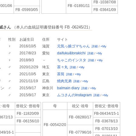
FB -10387/08
2001/06
FB -01891/11
FB -05993/05
FB -03641/09
戚さん
（本人の血統証明書登録番号 FB -06245/21）
前
性別
お誕生日
住所
サイト
♀
2016/10/5
滋賀
元気っ娘ゴマちゃん
詳細
/
+My
♂
2017/8/23
愛知
daifuku&torakichi
詳細
/
+My
こ
♀
2018/9/3
－
ちゃこのインスタ
詳細
/
+My
丸
♂
2020/12/29
埼玉
茶々丸
詳細
/
+My
♂
2021/10/5
東京
茶筒
詳細
/
+My
び
♂
2021/11/19
広島
焼肉兄弟
詳細
/
+My
マン
♂
2015/9/17
神奈川
balmain diary
詳細
/
+My
♂
2015/9/17
東京
ムコさんのInstagram
詳細
/
+My
･祖母
曾祖父･
曾祖母
母
祖父･祖母
曾祖父･
曾祖母
FB -11820/09
FB-06434/15-1
3672/13
FB -08280/17
FB -06156/10
FB -03678/13
FB -00542/20
FB -07013/10
049/16-1
FB -07796/16