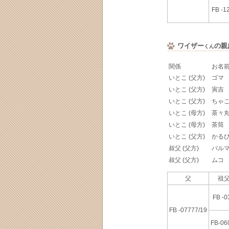
FB -1
ワイザー
の親
くん
関係
お名
いとこ (父方)
ゴマ
いとこ (父方)
寅吉
いとこ (父方)
ちゃ
いとこ (母方)
茶々
いとこ (母方)
茶筒
いとこ (父方)
かる
叔父 (父方)
バル
叔父 (父方)
ムコ
父
祖父
FB -0
FB -07777/19
FB-06