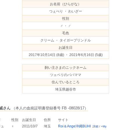
お名前（ひらがな）
つぇぺり ・ わいざー
性別
♂ ・ ♂
毛色
クリーム ・ タイガーブリンドル
お誕生日
2017年10月14日
(8歳) ・ 2021年6月16日
(5歳)
飼い主さまのニックネーム
ツェペリのパパママ
住んでいるところ
埼玉県越谷市
戚さん
（本人の血統証明書登録番号 FB -08028/17）
前
性別
お誕生日
住所
サイト
ジュ
♀
2011/10/7
埼玉
Roi＆Ange沖縄BUHI
詳細
/
+My