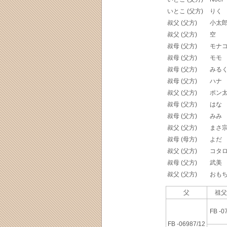
いとこ (父方)
りく
叔父 (父方)
小太
叔父 (父方)
空
叔母 (父方)
モナ
叔母 (父方)
モモ
叔母 (父方)
みる
叔母 (父方)
ハナ
叔父 (父方)
ポン
叔母 (父方)
はな
叔母 (父方)
みみ
叔父 (父方)
まさ
叔母 (母方)
よだ
叔父 (父方)
コタ
叔母 (父方)
武美
叔父 (父方)
おも
父
祖父
FB -0
FB -06987/12