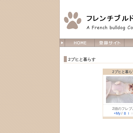
2ブヒと暮らす
2ブヒと暮ら
2頭のフレブ
+My
/
Ｂ
Ｉ