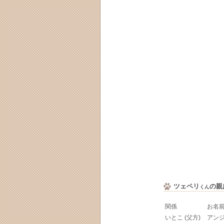
ツェペリ
の親
くん
関係
お名
いとこ (父方)
アン