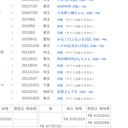
♂
2022/7/25
東京
noz0428
詳細
/
+My
郎
♂
2008/7/29
埼玉
小太郎と梅ちゃん
詳細
/
+My
♂
2010/9/1
埼玉
詳細
（サイトはありません）
コ
♀
2010/9/1
東京
詳細
（サイトはありません）
♀
2010/9/1
東京
詳細
（サイトはありません）
く
♀
2010/9/11
愛知
みるくのぶるぶる日記
詳細
/
+My
♀
2010/11/18
東京
ハナnoお出かけ日記
詳細
/
+My
太郎
♂
2011/6/3
埼玉
詳細
（サイトはありません）
♀
2011/6/12
東京
BUHIBUHIはなちゃん
詳細
/
+My
♀
2011/9/19
埼玉
詳細
（サイトはありません）
宗
♂
2011/12/14
埼玉
詳細
（サイトはありません）
♀
2012/3/27
東京
詳細
（サイトはありません）
ロウ
♂
2012/10/22
千葉
詳細
（サイトはありません）
♀
2014/2/10
神奈川
武美さんです
詳細
/
+My
ち
♂
2016/10/25
東京
詳細
（サイトはありません）
･祖母
曾祖父･
曾祖母
母
祖父･祖母
曾祖父･
曾祖母
FB -07010/10
7010/10
FB -07013/10
FB -02520/09
FB -07797/16