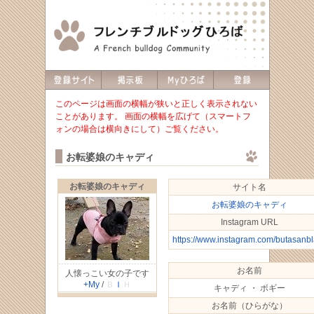
このページは画面の横幅が狭いと正しく表示されない
ことがあります。 画面の横幅を広げて（スマートフ
ォンの場合は横向きにして）ご覧ください。
お転婆娘のキャディ
お転婆娘のキャディ
サイト名
お転婆娘のキャディ
Instagram URL
https://www.instagram.com/butasanb
お名前
人懐っこい女の子です
+My
/
Ｂ
Ｉ
Ｈ
キャディ ・ ボギー
お名前（ひらがな）