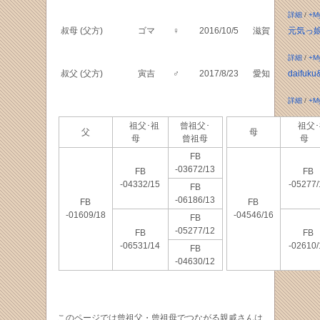
詳細
/
+M
叔母 (父方)
ゴマ
♀
2016/10/5
滋賀
元気っ
詳細
/
+M
叔父 (父方)
寅吉
♂
2017/8/23
愛知
daifuku&
詳細
/
+M
祖父･祖
曾祖父･
祖父･
父
母
母
曾祖母
母
FB
-03672/13
FB
FB
-04332/15
-05277/
FB
-06186/13
FB
FB
-01609/18
-04546/16
FB
-05277/12
FB
FB
-06531/14
-02610/
FB
-04630/12
このページでは曾祖父・曾祖母でつながる親戚さんは