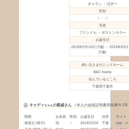
きゃでぃ ・ ぼぎー
性別
♀ ・ ♂
毛色
ブリンドル ・ ボストンカラー
お誕生日
2019年5月14日
(7歳) ・ 2018年8月
(7歳)
飼い主さまのニックネーム
B&C mama
住んでいるところ
千葉県千葉市
キャディ
の親戚さん
（本人の血統証明書登録番号 FB -05
ちゃん
関係
お名前
性別
お誕生日
住所
サイト
曾祖父 (母方)
珀
♂
2014/12/16
千葉
詳細
（サ