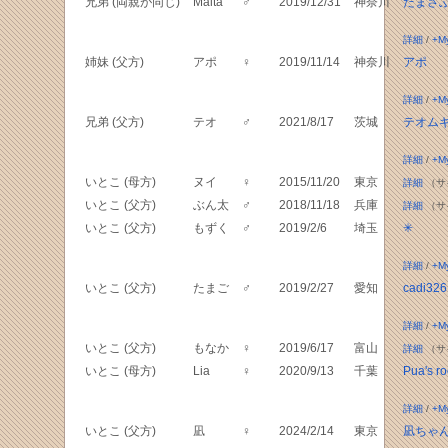
兄弟 (両親が同じ)
Malta
♂
2019/12/31
神奈川
たまさ
詳細
/
+M
姉妹 (父方)
アポ
♀
2019/11/14
神奈川
アポ
詳細
/
+M
兄弟 (父方)
テオ
♂
2021/8/17
茨城
テオム
詳細
/
+M
いとこ (母方)
ヌイ
♀
2015/11/20
東京
詳細
（サ
いとこ (父方)
ぶん太
♂
2018/11/18
兵庫
詳細
（サ
いとこ (父方)
もずく
♂
2019/2/6
埼玉
✳
詳細
/
+M
いとこ (父方)
たまご
♂
2019/2/27
愛知
cadi326
詳細
/
+M
いとこ (父方)
もなか
♀
2019/6/17
富山
詳細
（サ
いとこ (母方)
Lia
♀
2020/9/13
千葉
Pua's r
詳細
/
+M
いとこ (父方)
凪
♀
2024/2/14
東京
凪ちゃ