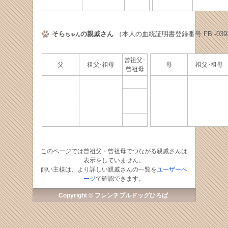
そら
の親戚さん
（本人の血統証明書登録番号 FB -0393
ちゃん
曾祖父･
父
祖父･祖母
母
祖父･祖
曾祖母
このページでは曾祖父・曾祖母でつながる親戚さんは
表示をしていません。
飼い主様は、より詳しい親戚さんの一覧を
ユーザーペ
ージ
で確認できます。
Copyright © フレンチブルドッグひろば