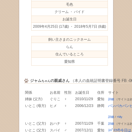
毛色
クリーム ・ パイド
お誕生日
2009年4月25日
(17歳) ・ 2018年5月7日
(8歳)
飼い主さまのニックネーム
らん
住んでいるところ
愛知県
ジャム
の親戚さん
（本人の血統証明書登録番号 FB -066
ちゃん
関係
お名前
性別
お誕生日
住所
サイト
姉妹 (父方)
ぐりこ
♀
2010/11/29
愛知
詳細
（サイトは
いとこ (母方)
ヒメ
♀
2006/12/23
静岡
パンパカパン
詳細
/
+My
いとこ (父方)
おハナ
♀
2007/11/29
千葉
詳細
（サイトは
いとこ (父方)
スパイ
♂
2007/12/11
愛知
ｽﾊﾟｲｸの今日は