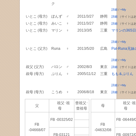
ク
詳細
/
+My
いとこ (母方)
ぽんず
♂
2011/3/27
静岡
詳細
（サイトは
いとこ (母方)
みいこ
♀
2011/3/27
静岡
詳細
（サイトは
いとこ (母方)
マリン
♀
2013/3/5
三重
マリンの365日
詳細
/
+My
いとこ (父方)
Runa
♀
2013/5/20
広島
Pal-Runa兄
詳細
/
+My
叔父 (父方)
バロン
♂
2002/8/3
東京
詳細
（サイトは
叔母 (母方)
ぷりん
♀
2005/11/12
三重
もも＆ぷりん
詳細
/
+My
叔母 (母方)
こうめ
♀
2006/8/18
東京
詳細
（サイトは
祖父･祖
曾祖父･
祖父･祖
父
母
母
曾祖母
母
FB -00325/02
FB -06449/
FB
FB
-04668/07
-04632/08
FB-03121
FB -00972/