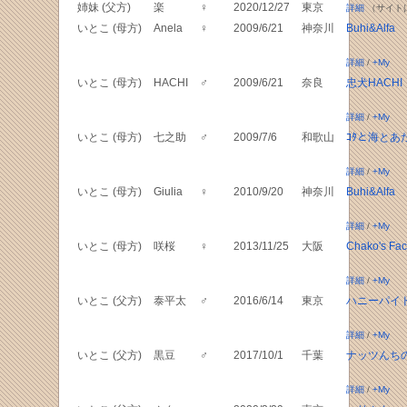
姉妹 (父方)
楽
♀
2020/12/27
東京
詳細
（サイト
いとこ (母方)
Anela
♀
2009/6/21
神奈川
Buhi&Alfa
詳細
/
+My
いとこ (母方)
HACHI
♂
2009/6/21
奈良
忠犬HACHI
詳細
/
+My
いとこ (母方)
七之助
♂
2009/7/6
和歌山
ｺﾀと海とあ
詳細
/
+My
いとこ (母方)
Giulia
♀
2010/9/20
神奈川
Buhi&Alfa
詳細
/
+My
いとこ (母方)
咲桜
♀
2013/11/25
大阪
Chako's Fac
詳細
/
+My
いとこ (父方)
泰平太
♂
2016/6/14
東京
ハニーパイ
詳細
/
+My
いとこ (父方)
黒豆
♂
2017/10/1
千葉
ナッツんち
詳細
/
+My