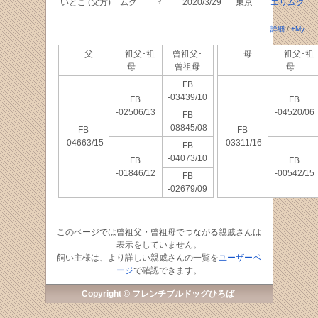
いとこ (父方)
ムク
♂
2020/3/29
東京
エリムク
詳細
/
+My
父
祖父･祖
曾祖父･
母
祖父･祖
母
曾祖母
母
FB
-03439/10
FB
FB
-02506/13
-04520/06
FB
-08845/08
FB
FB
-04663/15
-03311/16
FB
-04073/10
FB
FB
-01846/12
-00542/15
FB
-02679/09
このページでは曾祖父・曾祖母でつながる親戚さんは
表示をしていません。
飼い主様は、より詳しい親戚さんの一覧を
ユーザーペ
ージ
で確認できます。
Copyright © フレンチブルドッグひろば