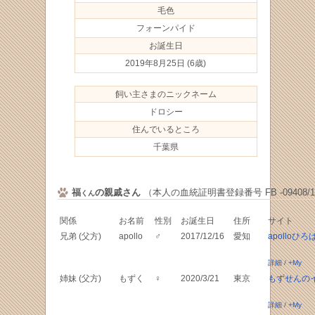
毛色
フォーンパイド
お誕生日
2019年8月25日
(6歳)
飼い主さまのニックネーム
ドロシー
住んでいるところ
千葉県
福
の親戚さん
（本人の血統証明書登録番号 FB -09408/1
くん
関係
お名前
性別
お誕生日
住所
サイト
兄弟 (父方)
apollo
♂
2017/12/16
愛知
apolloひろ
詳細
/
+My
姉妹 (父方)
もずく
♀
2020/3/21
東京
もずせんの
詳細
/
+My