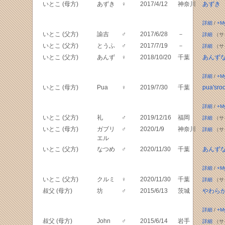
いとこ (母方)
あずき
♀
2017/4/12
神奈川
あずき
詳細
/
+M
いとこ (父方)
諭吉
♂
2017/6/28
－
詳細
（サ
いとこ (父方)
とうふ
♂
2017/7/19
－
詳細
（サ
いとこ (父方)
あんず
♀
2018/10/20
千葉
あんず
詳細
/
+M
いとこ (母方)
Pua
♀
2019/7/30
千葉
pua'sro
詳細
/
+M
いとこ (父方)
礼
♂
2019/12/16
福岡
詳細
（サ
いとこ (母方)
ガブリ
♂
2020/1/9
神奈川
詳細
（サ
エル
いとこ (父方)
なつめ
♂
2020/11/30
千葉
あんず
詳細
/
+M
いとこ (父方)
クルミ
♀
2020/11/30
千葉
詳細
（サ
叔父 (母方)
坊
♂
2015/6/13
茨城
やわら
詳細
/
+M
叔父 (母方)
John
♂
2015/6/14
岩手
詳細
（サ