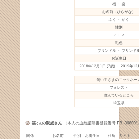
福 ・ 楽
お名前（ひらがな）
ふく ・ がく
性別
♂ ・ ♂
毛色
ブリンドル ・ ブリンド
お誕生日
2018年12月1日
(7歳) ・ 2019年1
飼い主さまのニックネー
フォレスト
住んでいるところ
埼玉県
福
の親戚さん
（本人の血統証明書登録番号 FB -09800/1
くん
関係
お名前
性別
お誕生日
住所
サイト