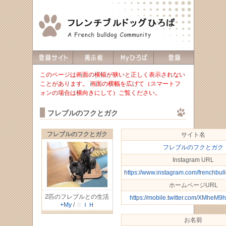
このページは画面の横幅が狭いと正しく表示されない
ことがあります。 画面の横幅を広げて（スマートフ
ォンの場合は横向きにして）ご覧ください。
フレブルのフクとガク
フレブルのフクとガク
サイト名
フレブルのフクとガク
Instagram URL
https://www.instagram.com/frenchbul
ホームページURL
2匹のフレブルとの生活
https://mobile.twitter.com/XMhe
+My
/
Ｂ
Ｉ
Ｈ
お名前