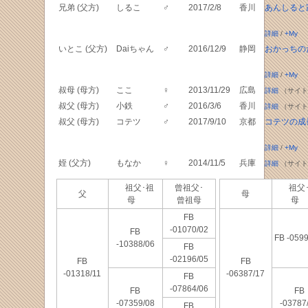
兄弟 (父方)
しるこ
♂
2017/2/8
香川
あんしると
詳細
/
+My
いとこ (父方)
Daiちゃん
♂
2016/12/9
静岡
おかっちの
詳細
/
+My
叔母 (母方)
ここ
♀
2013/11/29
広島
詳細
（サイト
叔父 (母方)
小鉄
♂
2016/3/6
香川
詳細
（サイト
叔父 (母方)
コテツ
♂
2017/9/10
京都
コテツの成
詳細
/
+My
姪 (父方)
もなか
♀
2014/11/5
兵庫
詳細
（サイト
祖父･祖
曾祖父･
祖父
父
母
母
曾祖母
母
FB
-01070/02
FB
FB -0599
-10388/06
FB
-02196/05
FB
FB
-01318/11
-06387/17
FB
-07864/06
FB
FB
-07359/08
-03787
FB