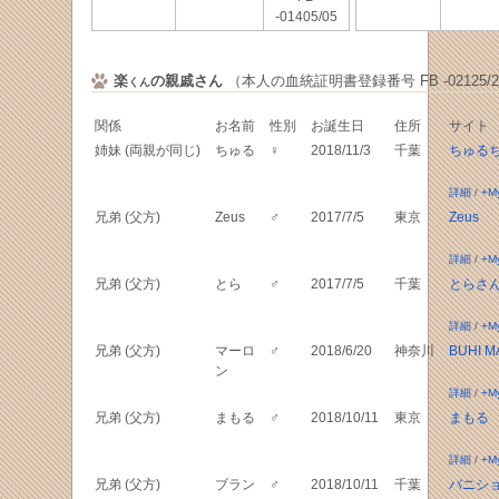
-01405/05
楽
の親戚さん
（本人の血統証明書登録番号 FB -02125/2
くん
関係
お名前
性別
お誕生日
住所
サイト
姉妹 (両親が同じ)
ちゅる
♀
2018/11/3
千葉
ちゅる
詳細
/
+M
兄弟 (父方)
Zeus
♂
2017/7/5
東京
Zeus
詳細
/
+M
兄弟 (父方)
とら
♂
2017/7/5
千葉
とらさ
詳細
/
+M
兄弟 (父方)
マーロ
♂
2018/6/20
神奈川
BUHI 
ン
詳細
/
+M
兄弟 (父方)
まもる
♂
2018/10/11
東京
まもる
詳細
/
+M
兄弟 (父方)
ブラン
♂
2018/10/11
千葉
バニシ