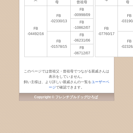
母
曾祖母
母
FB
-00998/09
FB
FB
-02330/13
-03190
FB
-10862/07
FB
FB
-04492/16
-07760/17
FB
-06231/06
FB
FB
-01578/15
-02326
FB
-06712/07
このページでは曾祖父・曾祖母でつながる親戚さんは
表示をしていません。
飼い主様は、より詳しい親戚さんの一覧を
ユーザーペ
ージ
で確認できます。
Copyright © フレンチブルドッグひろば