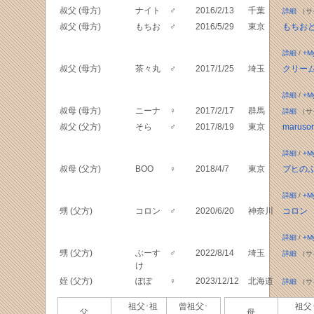
叔父 (母方)
ナイト
♂
2016/2/13
千葉
詳細
（サ
叔父 (母方)
もちお
♂
2016/5/29
東京
もちお
詳細
/
+M
叔父 (母方)
茶々丸
♂
2017/1/25
埼玉
クリー
詳細
/
+M
叔母 (母方)
ニーナ
♀
2017/2/17
群馬
詳細
（サ
叔父 (父方)
そら
♂
2017/8/19
東京
marusor
詳細
/
+M
叔母 (父方)
BOO
♀
2018/4/7
東京
ブヒの
詳細
/
+M
甥 (父方)
コロン
♂
2020/6/20
神奈川
コロン
詳細
/
+M
甥 (父方)
ぶーす
♂
2022/8/14
埼玉
詳細
（サ
け
姪 (父方)
ぽぽ
♀
2023/12/12
北海道
詳細
（サ
祖父･祖
曾祖父･
祖父
父
母