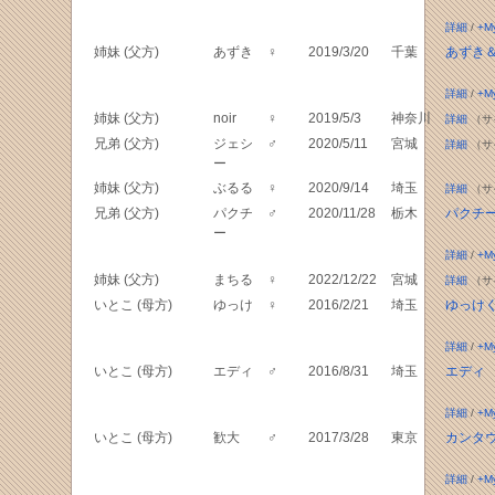
詳細
/
+M
姉妹 (父方)
あずき
♀
2019/3/20
千葉
あずき
詳細
/
+M
姉妹 (父方)
noir
♀
2019/5/3
神奈川
詳細
（サ
兄弟 (父方)
ジェシ
♂
2020/5/11
宮城
詳細
（サ
ー
姉妹 (父方)
ぶるる
♀
2020/9/14
埼玉
詳細
（サ
兄弟 (父方)
パクチ
♂
2020/11/28
栃木
パクチ
ー
詳細
/
+M
姉妹 (父方)
まちる
♀
2022/12/22
宮城
詳細
（サ
いとこ (母方)
ゆっけ
♀
2016/2/21
埼玉
ゆっけ
詳細
/
+M
いとこ (母方)
エディ
♂
2016/8/31
埼玉
エディ
詳細
/
+M
いとこ (母方)
歓大
♂
2017/3/28
東京
カンタ
詳細
/
+M