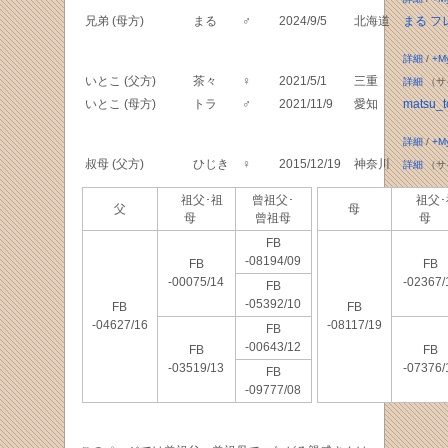
兄弟 (母方)
まる
♂
2024/9/5
北海道
まる フ
詳細
/
+M
いとこ (父方)
茶々
♀
2021/5/1
三重
詳細
（サ
いとこ (母方)
トラ
♂
2021/11/9
愛知
matsu_t
詳細
/
+M
叔母 (父方)
ひじき
♀
2015/12/19
神奈川
詳細
（サ
祖父･祖
曾祖父･
祖父･
父
母
母
曾祖母
母
FB
-08194/09
FB
FB
-00075/14
-02367/
FB
-05392/10
FB
FB
-04627/16
-08117/19
FB
-00643/12
FB
FB
-03519/13
-07376/
FB
-09777/08