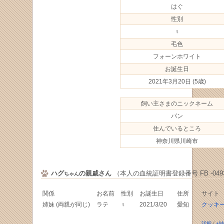
はぐ
性別
♀
毛色
フォーンホワイト
お誕生日
2021年3月20日
(5歳)
飼い主さまのニックネーム
パン
住んでいるところ
神奈川県川崎市
ハグ
の親戚さん
（本人の血統証明書登録番号 FB -0493
ちゃん
関係
お名前
性別
お誕生日
住所
サイト
姉妹 (両親が同じ)
ラテ
♀
2021/3/20
愛知
クッキ
詳細
/
+M