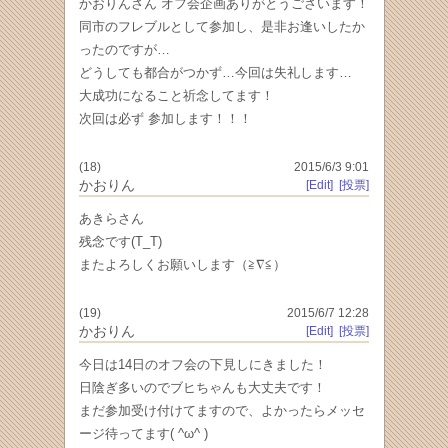
かおりんさん オフ会企画ありがとうごさいます！
同市のフレブルとして参加し、是非お逢いしたか
ったのですが…
どうしても都合がつかず…今回は失礼します…
大成功になること祈念してます！
次回は必ず 参加します！！！
(18)
2015/6/3 9:01
かおりん
[Edit]
[投票]
あきらさん
残念です(T_T)
またよろしくお願いします（≧∇≦）
(19)
2015/6/7 12:28
かおりん
[Edit]
[投票]
今日は14日のオフ会の下見しにきました！
日陰ぎ多いのでブヒちゃんも大丈夫です！
まだ参加受け付けてますので、よかったらメッセ
ージ待ってます( ^ω^ )