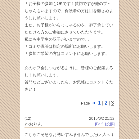
＊お子様の参加もOKです！貸切ですが他のブヒ
ちゃんもいますので、保護者の方は目を離さぬよ
うにお願いします。
また、お子様がいらっしゃるのを、御了承してい
ただける方のご参加にさせていただきます。
私にも中学生の双子がいますので…
＊ゴミや糞等は指定の場所にお願いします。
＊参加ご希望の方はコメントにお願いします。
次のオフ会につながるように、皆様のご配慮よろ
しくお願いします。
質問などございましたら、お気軽にコメントくだ
さい！
«
1
|
2
|
3
Page
(12)
2015/6/2 21:12
かおりん
[Edit]
[投票]
こちらこそ急なお誘いすみませんでした(＞人＜;)