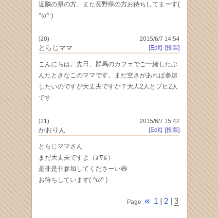
近隣の県の方、また長野県の方お待ちしてまーす(
^ω^ )
(20)
2015/6/7 14:54
とらじママ
[Edit]
[投票]
こんにちは。先日、群馬のカフェでご一緒したぶ
んたときなこのママです。まだ空きがあれば参加
したいのですが大丈夫ですか？大人2人とブヒ2人
です
(21)
2015/6/7 15:42
かおりん
[Edit]
[投票]
とらじママさん
まだ大丈夫ですよ（≧∇≦）
是非是非参加してくださーい😆
お待ちしています( ^ω^ )
«
1
|
2
|
3
Page