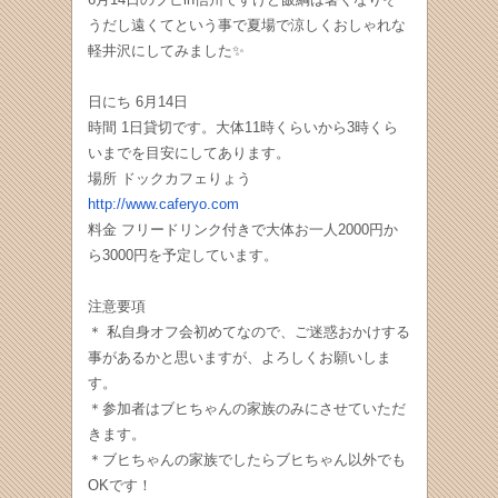
うだし遠くてという事で夏場で涼しくおしゃれな
軽井沢にしてみました✨
日にち 6月14日
時間 1日貸切です。大体11時くらいから3時くら
いまでを目安にしてあります。
場所 ドックカフェりょう
http:/
/
www.caferyo.com
料金 フリードリンク付きで大体お一人2000円か
ら3000円を予定しています。
注意要項
＊ 私自身オフ会初めてなので、ご迷惑おかけする
事があるかと思いますが、よろしくお願いしま
す。
＊参加者はブヒちゃんの家族のみにさせていただ
きます。
＊ブヒちゃんの家族でしたらブヒちゃん以外でも
OKです！