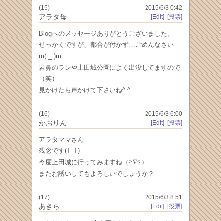
(15)
2015/6/3 0:42
アラタ母
[Edit]
[投票]
Blogへのメッセージありがとうございました。
せっかくですが、都合が付かず…ごめんなさい
m(._.)m
岩鼻のランや上田城公園によく出没してますので
（笑）
見かけたら声かけて下さいね^ ^
(16)
2015/6/3 6:00
かおりん
[Edit]
[投票]
アラタママさん
残念です(T_T)
今度上田城に行ってみますね（≧∇≦）
またお誘いしてもよろしいでしょうか？
(17)
2015/6/3 8:51
あきら
[Edit]
[投票]