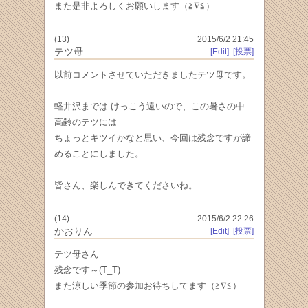
また是非よろしくお願いします（≧∇≦）
(13)
2015/6/2 21:45
テツ母
[Edit]
[投票]
以前コメントさせていただきましたテツ母です。
軽井沢までは けっこう遠いので、この暑さの中
高齢のテツには
ちょっとキツイかなと思い、今回は残念ですが諦
めることにしました。
皆さん、楽しんできてくださいね。
(14)
2015/6/2 22:26
かおりん
[Edit]
[投票]
テツ母さん
残念です～(T_T)
また涼しい季節の参加お待ちしてます（≧∇≦）