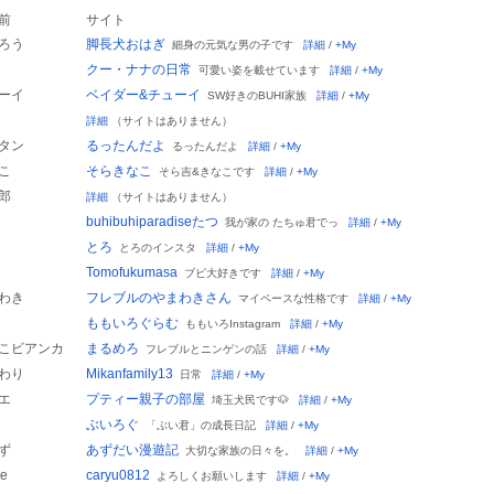
前
サイト
ろう
脚長犬おはぎ
細身の元気な男の子です
詳細
/
+My
クー・ナナの日常
可愛い姿を載せています
詳細
/
+My
ーイ
ベイダー&チューイ
SW好きのBUHI家族
詳細
/
+My
詳細
（サイトはありません）
タン
るったんだよ
るったんだよ
詳細
/
+My
こ
そらきなこ
そら吉&きなこです
詳細
/
+My
郎
詳細
（サイトはありません）
buhibuhiparadiseたつ
我が家の たちゅ君でっ
詳細
/
+My
とろ
とろのインスタ
詳細
/
+My
Tomofukumasa
ブビ大好きです
詳細
/
+My
わき
フレブルのやまわきさん
マイペースな性格です
詳細
/
+My
ももいろぐらむ
ももいろInstagram
詳細
/
+My
こビアンカ
まるめろ
フレブルとニンゲンの話
詳細
/
+My
わり
Mikanfamily13
日常
詳細
/
+My
エ
プティー親子の部屋
埼玉犬民です🐶
詳細
/
+My
ぶいろぐ
「ぶい君」の成長日記
詳細
/
+My
ず
あずだい漫遊記
大切な家族の日々を。
詳細
/
+My
me
caryu0812
よろしくお願いします
詳細
/
+My