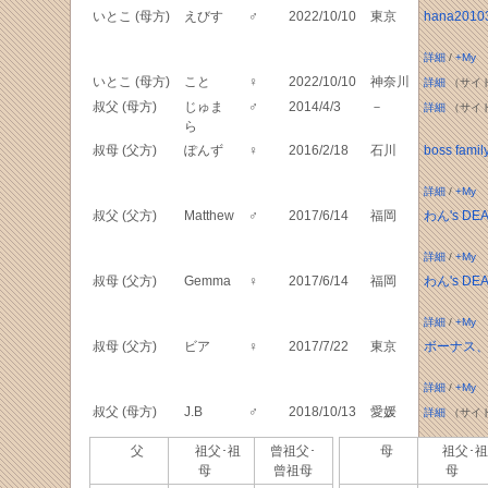
いとこ (母方)
えびす
♂
2022/10/10
東京
hana2010
詳細
/
+My
いとこ (母方)
こと
♀
2022/10/10
神奈川
詳細
（サイ
叔父 (母方)
じゅま
♂
2014/4/3
－
詳細
（サイ
ら
叔母 (父方)
ぽんず
♀
2016/2/18
石川
boss famil
詳細
/
+My
叔父 (父方)
Matthew
♂
2017/6/14
福岡
わん's DE
詳細
/
+My
叔母 (父方)
Gemma
♀
2017/6/14
福岡
わん's DE
詳細
/
+My
叔母 (父方)
ビア
♀
2017/7/22
東京
ボーナス
詳細
/
+My
叔父 (母方)
J.B
♂
2018/10/13
愛媛
詳細
（サイ
父
祖父･祖
曾祖父･
母
祖父･祖
母
曾祖母
母