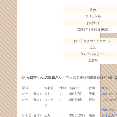
♀
毛色
ブリンドル
お誕生日
2019年9月25日
(6歳)
飼い主さまのニックネーム
ぶん
住んでいるところ
広島県
かぼす
の親戚さん
（本人の血統証明書登録番号 FB -111
ちゃん
関係
お名前
性別
お誕生日
住所
サイト
いとこ (母方)
もも
♀
2018/7/7
千葉
詳細
（サイ
いとこ (母方)
マッチ
♂
2018/8/5
愛知
マカンの
ョ
詳細
/
+My
いとこ (父方)
三九
♂
2018/12/17
滋賀
さくぶん