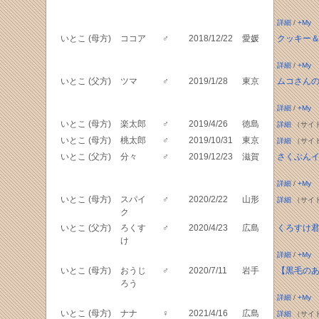
詳細
/
+My
いとこ (母方)
ココア
♂
2018/12/22
愛媛
クッキー
詳細
/
+My
いとこ (父方)
ツマ
♂
2019/1/28
東京
ムコさんのIn
詳細
/
+My
いとこ (母方)
楽太郎
♂
2019/4/26
徳島
詳細
（サイ
いとこ (母方)
桃太郎
♂
2019/10/31
東京
詳細
（サイ
いとこ (父方)
分々
♂
2019/12/23
滋賀
さくぶん
詳細
/
+My
いとこ (母方)
スパイ
♂
2020/2/22
山形
詳細
（サイ
ク
いとこ (父方)
ろくす
♂
2020/4/23
広島
くろすけ
け
詳細
/
+My
いとこ (母方)
おうじ
♂
2020/7/11
岩手
【黒毛の
ろう
詳細
/
+My
いとこ (母方)
ナナ
♀
2021/4/16
広島
詳細
（サイ