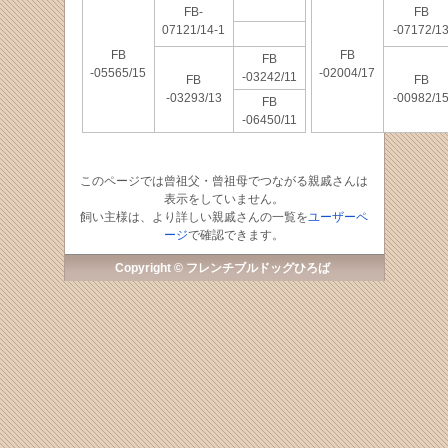
FB-
FB
07121/14-1
-07172/1
FB
FB
FB
-05565/15
-02004/17
-03242/11
FB
FB
-03293/13
-00982/1
FB
-06450/11
このページでは曾祖父・曾祖母でつながる親戚さんは
表示をしていません。
飼い主様は、より詳しい親戚さんの一覧を
ユーザーペ
ージ
で確認できます。
Copyright © フレンチブルドッグひろば