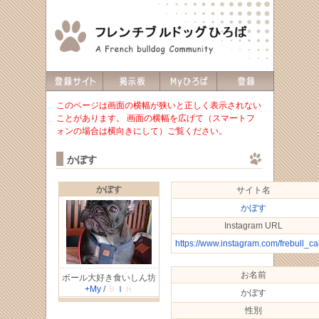
このページは画面の横幅が狭いと正しく表示されない
ことがあります。 画面の横幅を広げて（スマートフ
ォンの場合は横向きにして）ご覧ください。
かぼす
かぼす
サイト名
かぼす
Instagram URL
https://www.instagram.com/frebull_c
お名前
ボール大好き食いしん坊
+My
/
Ｂ
Ｉ
Ｈ
かぼす
性別