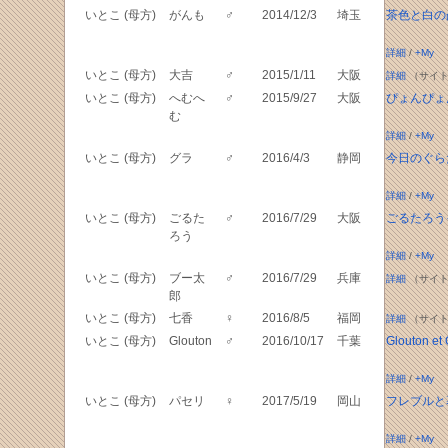
いとこ (母方)
がんも
♂
2014/12/3
埼玉
茶色と白の
詳細
/
+My
いとこ (母方)
大吉
♂
2015/1/11
大阪
詳細
（サイト
いとこ (母方)
へむへ
♂
2015/9/27
大阪
ぴょんぴょ
む
詳細
/
+My
いとこ (母方)
グラ
♂
2016/4/3
静岡
今日のぐら
詳細
/
+My
いとこ (母方)
ごるた
♂
2016/7/29
大阪
ごるたろう
ろう
詳細
/
+My
いとこ (母方)
ブー太
♂
2016/7/29
兵庫
詳細
（サイト
郎
いとこ (母方)
七香
♀
2016/8/5
福岡
詳細
（サイト
いとこ (母方)
Glouton
♂
2016/10/17
千葉
Glouton et
詳細
/
+My
いとこ (母方)
パセリ
♀
2017/5/19
岡山
フレブルと
詳細
/
+My