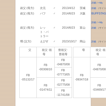
詳細
/
+My
叔父 (母方)
次元
♂
2013/4/12
茨城
詳細
（サイト
叔父 (母方)
バフ
♂
2014/6/23
大阪
BUFFSTA
詳細
/
+My
叔父 (母方)
レッ
♂
2014/6/23
富山
詳細
（サイト
ト・バ
トラー
甥 (父方)
えびす
♂
2023/10/17
岡山
詳細
（サイト
父
祖父･祖
曾祖父･
母
祖父･祖
母
曾祖母
母
FB
-04870/08
FB
FB
-00308/10
-04870/08
FB
-07773/05
FB
FB
-05132/17
-09347/18
FB
-02775/08
FB
FB
-01474/11
-03469/17
FB
-11741/08