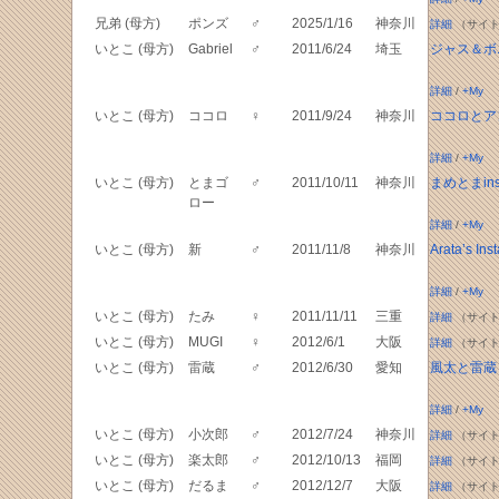
兄弟 (母方)
ポンズ
♂
2025/1/16
神奈川
詳細
（サイト
いとこ (母方)
Gabriel
♂
2011/6/24
埼玉
ジャス＆ボ
詳細
/
+My
いとこ (母方)
ココロ
♀
2011/9/24
神奈川
ココロとア
詳細
/
+My
いとこ (母方)
とまゴ
♂
2011/10/11
神奈川
まめとまins
ロー
詳細
/
+My
いとこ (母方)
新
♂
2011/11/8
神奈川
Arata’s Ins
詳細
/
+My
いとこ (母方)
たみ
♀
2011/11/11
三重
詳細
（サイト
いとこ (母方)
MUGI
♀
2012/6/1
大阪
詳細
（サイト
いとこ (母方)
雷蔵
♂
2012/6/30
愛知
風太と雷蔵
詳細
/
+My
いとこ (母方)
小次郎
♂
2012/7/24
神奈川
詳細
（サイト
いとこ (母方)
楽太郎
♂
2012/10/13
福岡
詳細
（サイト
いとこ (母方)
だるま
♂
2012/12/7
大阪
詳細
（サイト