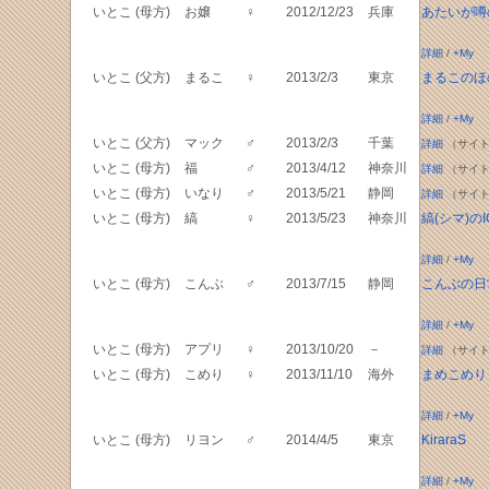
いとこ (母方)
お嬢
♀
2012/12/23
兵庫
あたいが噂
詳細
/
+My
いとこ (父方)
まるこ
♀
2013/2/3
東京
まるこのほ
詳細
/
+My
いとこ (父方)
マック
♂
2013/2/3
千葉
詳細
（サイト
いとこ (母方)
福
♂
2013/4/12
神奈川
詳細
（サイト
いとこ (母方)
いなり
♂
2013/5/21
静岡
詳細
（サイト
いとこ (母方)
縞
♀
2013/5/23
神奈川
縞(シマ)のI
詳細
/
+My
いとこ (母方)
こんぶ
♂
2013/7/15
静岡
こんぶの日
詳細
/
+My
いとこ (母方)
アプリ
♀
2013/10/20
－
詳細
（サイト
いとこ (母方)
こめり
♀
2013/11/10
海外
まめこめり
詳細
/
+My
いとこ (母方)
リヨン
♂
2014/4/5
東京
KiraraS
詳細
/
+My