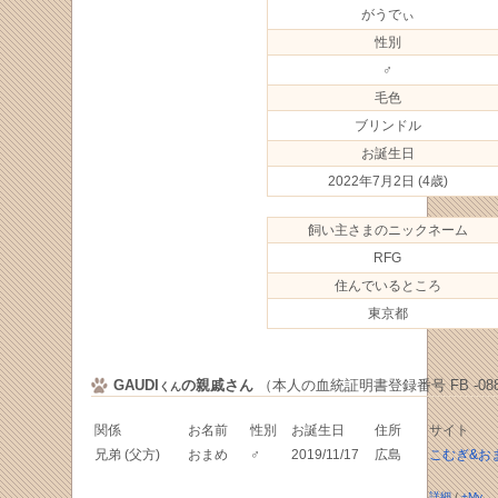
がうでぃ
性別
♂
毛色
ブリンドル
お誕生日
2022年7月2日
(4歳)
飼い主さまのニックネーム
RFG
住んでいるところ
東京都
GAUDI
の親戚さん
（本人の血統証明書登録番号 FB -0887
くん
関係
お名前
性別
お誕生日
住所
サイト
兄弟 (父方)
おまめ
♂
2019/11/17
広島
こむぎ&お
詳細
/
+My