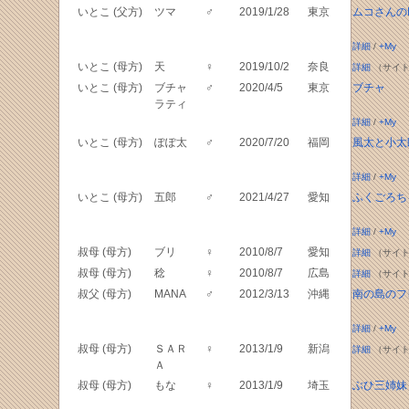
いとこ (父方)
ツマ
♂
2019/1/28
東京
ムコさんのIn
詳細
/
+My
いとこ (母方)
天
♀
2019/10/2
奈良
詳細
（サイト
いとこ (母方)
ブチャ
♂
2020/4/5
東京
ブチャ
ラティ
詳細
/
+My
いとこ (母方)
ぽぽ太
♂
2020/7/20
福岡
風太と小太
詳細
/
+My
いとこ (母方)
五郎
♂
2021/4/27
愛知
ふくごろち
詳細
/
+My
叔母 (母方)
ブリ
♀
2010/8/7
愛知
詳細
（サイト
叔母 (母方)
稔
♀
2010/8/7
広島
詳細
（サイト
叔父 (母方)
MANA
♂
2012/3/13
沖縄
南の島のフ
詳細
/
+My
叔母 (母方)
ＳＡＲ
♀
2013/1/9
新潟
詳細
（サイト
Ａ
叔母 (母方)
もな
♀
2013/1/9
埼玉
ぶひ三姉妹