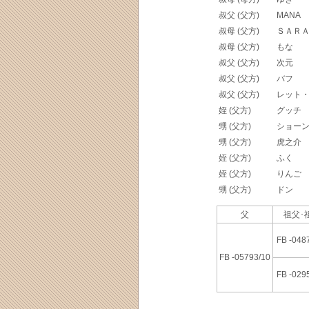
叔父 (父方)
MANA
叔母 (父方)
ＳＡＲ
叔母 (父方)
もな
叔父 (父方)
次元
叔父 (父方)
バフ
叔父 (父方)
レット
姪 (父方)
グッチ
甥 (父方)
ショー
甥 (父方)
虎之介
姪 (父方)
ふく
姪 (父方)
りんご
甥 (父方)
ドン
父
祖父･
FB -048
FB -05793/10
FB -029