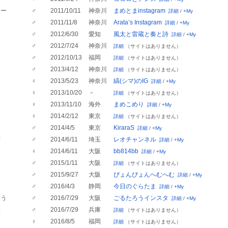
ロー
♂
2011/10/11
神奈川
まめとまinstagram
詳細
/
+My
♂
2011/11/8
神奈川
Arata’s Instagram
詳細
/
+My
♂
2012/6/30
愛知
風太と雷蔵と奏と詩
詳細
/
+My
♂
2012/7/24
神奈川
詳細
（サイトはありません）
♂
2012/10/13
福岡
詳細
（サイトはありません）
♂
2013/4/12
神奈川
詳細
（サイトはありません）
♀
2013/5/23
神奈川
縞(シマ)のIG
詳細
/
+My
♀
2013/10/20
－
詳細
（サイトはありません）
♀
2013/11/10
海外
まめこめり
詳細
/
+My
♀
2014/2/12
東京
詳細
（サイトはありません）
♂
2014/4/5
東京
KiraraS
詳細
/
+My
衛
♂
2014/6/11
埼玉
レオチャンネル
詳細
/
+My
♀
2014/6/11
大阪
bb814bb
詳細
/
+My
♂
2015/1/11
大阪
詳細
（サイトはありません）
む
♂
2015/9/27
大阪
ぴょんぴょんへむへむ
詳細
/
+My
♂
2016/4/3
静岡
今日のぐらたま
詳細
/
+My
ろう
♂
2016/7/29
大阪
ごるたろうインスタ
詳細
/
+My
郎
♂
2016/7/29
兵庫
詳細
（サイトはありません）
♀
2016/8/5
福岡
詳細
（サイトはありません）