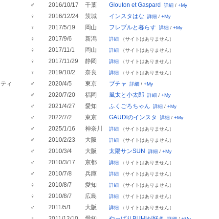
♂
2016/10/17
千葉
Glouton et Gaspard
詳細
/
+My
♀
2016/12/24
茨城
インスタはな
詳細
/
+My
♀
2017/5/19
岡山
フレブルと暮らす
詳細
/
+My
♀
2017/9/6
新潟
詳細
（サイトはありません）
n
♀
2017/11/1
岡山
詳細
（サイトはありません）
♀
2017/11/29
静岡
詳細
（サイトはありません）
♀
2019/10/2
奈良
詳細
（サイトはありません）
ラティ
♂
2020/4/5
東京
ブチャ
詳細
/
+My
♂
2020/7/20
福岡
風太と小太郎
詳細
/
+My
♂
2021/4/27
愛知
ふくごろちゃん
詳細
/
+My
♂
2022/7/2
東京
GAUDIのインスタ
詳細
/
+My
♂
2025/1/16
神奈川
詳細
（サイトはありません）
♂
2010/2/23
大阪
詳細
（サイトはありません）
♂
2010/3/4
大阪
太陽サンSUN
詳細
/
+My
♂
2010/3/17
京都
詳細
（サイトはありません）
♂
2010/7/8
兵庫
詳細
（サイトはありません）
♀
2010/8/7
愛知
詳細
（サイトはありません）
♀
2010/8/7
広島
詳細
（サイトはありません）
♂
2011/5/1
大阪
詳細
（サイトはありません）
♀
2011/12/10
愛知
やっぱりBUHIが好き
詳細
/
+My