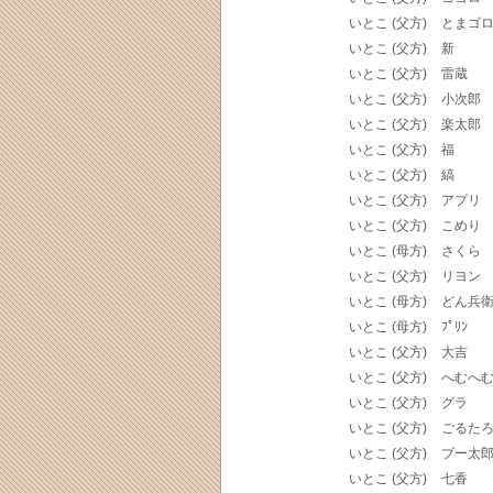
いとこ (父方)
とまゴ
いとこ (父方)
新
いとこ (父方)
雷蔵
いとこ (父方)
小次郎
いとこ (父方)
楽太郎
いとこ (父方)
福
いとこ (父方)
縞
いとこ (父方)
アプリ
いとこ (父方)
こめり
いとこ (母方)
さくら
いとこ (父方)
リヨン
いとこ (母方)
どん兵
いとこ (母方)
ﾌﾟﾘﾝ
いとこ (父方)
大吉
いとこ (父方)
へむへ
いとこ (父方)
グラ
いとこ (父方)
ごるた
いとこ (父方)
ブー太
いとこ (父方)
七香