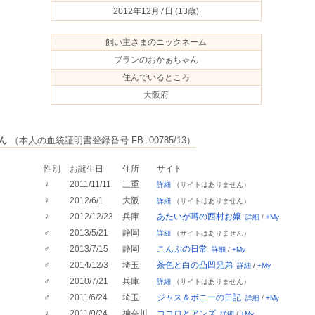
2012年12月7日
(13歳)
飼い主さまのニックネーム
ブランのおかぁちゃん
住んでいるところ
大阪府
ん
（本人の血統証明書登録番号 FB -00785/13）
性別
お誕生日
住所
サイト
♀
2011/11/11
三重
詳細
（サイトはありません）
♀
2012/6/1
大阪
詳細
（サイトはありません）
♀
2012/12/23
兵庫
あたいが噂の西村お嬢
詳細
/
+My
♂
2013/5/21
静岡
詳細
（サイトはありません）
♂
2013/7/15
静岡
こんぶの日常
詳細
/
+My
♂
2014/12/3
埼玉
茶色と白の凸凹兄弟
詳細
/
+My
♂
2010/7/21
兵庫
詳細
（サイトはありません）
♂
2011/6/24
埼玉
ジャス＆ボニーの日記
詳細
/
+My
♀
2011/9/24
神奈川
ココロとアンズ
詳細
/
+My