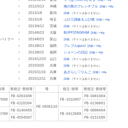
♂
2012/3/13
沖縄
南の島のフレンチブル
詳細
/
+My
Ａ
♀
2013/1/9
新潟
詳細
（サイトはありません）
♀
2013/1/9
埼玉
ぶひ三姉妹＆ぶひ猫
詳細
/
+My
♂
2013/4/12
茨城
詳細
（サイトはありません）
♂
2014/6/23
大阪
BUFFSTAGRAM
詳細
/
+My
・バトラー
♂
2014/6/23
富山
詳細
（サイトはありません）
♀
2013/8/13
福岡
フレブルgucci
詳細
/
+My
ン
♂
2013/8/15
福岡
ショーンの日記
詳細
/
+My
♂
2014/12/15
山口
詳細
（サイトはありません）
♀
2015/3/20
兵庫
詳細
（サイトはありません）
♀
2015/11/16
兵庫
あざらし♡りんご
詳細
/
+My
♂
2015/12/11
兵庫
詳細
（サイトはありません）
祖母
曾祖父･
曾祖母
母
祖父･祖母
曾祖父･
曾祖母
FB -02633/06
FB -04810/04
70/08
FB -10119/07
FB -01102/04
FB -01368/01
FB -09361/10
FB -01404/05
FB -08994/04
57/09
FB -04129/09
FB -05545/07
FB -01515/05