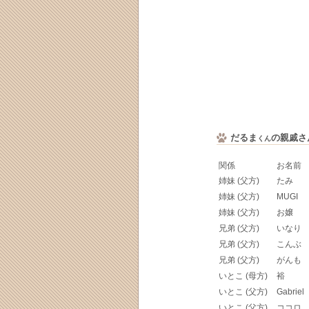
だるま
の親戚さ
くん
関係
お名前
姉妹 (父方)
たみ
姉妹 (父方)
MUGI
姉妹 (父方)
お嬢
兄弟 (父方)
いなり
兄弟 (父方)
こんぶ
兄弟 (父方)
がんも
いとこ (母方)
裕
いとこ (父方)
Gabriel
いとこ (父方)
ココロ