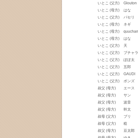
いとこ (父方)
Glouton
いとこ (母方)
はな
いとこ (父方)
パセリ
いとこ (母方)
ネギ
いとこ (母方)
quucha
いとこ (母方)
はな
いとこ (父方)
天
いとこ (父方)
ブチャ
いとこ (父方)
ぽぽ太
いとこ (父方)
五郎
いとこ (父方)
GAUDI
いとこ (父方)
ポンズ
叔父 (母方)
エース
叔父 (母方)
サン
叔父 (母方)
波音
叔父 (母方)
幹太
叔母 (父方)
ブリ
叔母 (父方)
稔
叔父 (母方)
豆太郎
叔母 (母方)
ゆき