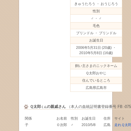
きゅうたろう ・ おうじろう
性別
♂ ・ ♂
毛色
ブリンドル ・ ブリンドル
お誕生日
2006年5月31日
(20歳) ・
2010年5月8日
(16歳)
飼い主さまのニックネーム
Ｑ太郎おやじ
住んでいるところ
広島県広島市
Ｑ太郎
の親戚さん
（本人の血統証明書登録番号 FB -0750
くん
関係
お名前
性別
お誕生日
住所
サイト
子
Ｏ次郎
♂
2010/5/8
広島
走れＱ太郎