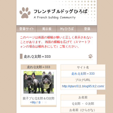
このページは画面の横幅が狭いと正しく表示されない
ことがあります。 画面の横幅を広げて（スマートフ
ォンの場合は横向きにして）ご覧ください。
走れＱ太郎＝333
走れＱ太郎＝333
サイト名
走れＱ太郎＝333
ブログURL
http://qtaro511.blog95.fc2.com/
お名前
親子ブヒQ太郎＆O次郎
+My
/
Ｂ
ＩＨ
Ｑ太郎 ・ Ｏ次郎
お名前（ひらがな）