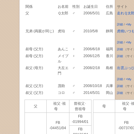
関係
お名前
性別
お誕生日
住所
サイト
父
Ｑ太郎
♂
2006/5/31
広島
走れＱ太郎
詳細
/
+My
兄弟 (両親が同じ)
虎珀
♂
2010/5/8
静岡
虎桃いつ
詳細
/
+My
叔母 (父方)
あんこ
♀
2006/6/18
福岡
詳細
（サイ
叔母 (父方)
メイプ
♀
2006/12/5
香川
詳細
（サイ
ル
叔父 (母方)
大左エ
♂
2008/2/18
島根
出雲ぶっ
門
詳細
/
+My
叔父 (父方)
茂助
♂
2008/10/18
兵庫
詳細
（サイ
叔父 (父方)
コロ
♂
2014/5/31
岡山
詳細
（サイ
祖父･祖
曾祖父･
祖父･
父
母
母
曾祖母
母
FB
-01994/01
FB
FB
-04451/04
-00737/0
FB