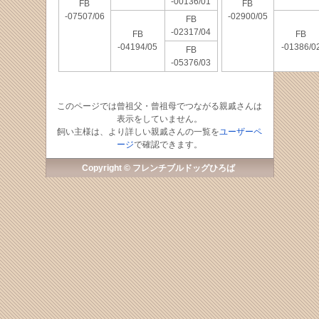
-00136/01
FB
FB
-07507/06
-02900/05
FB
-02317/04
FB
FB
-04194/05
-01386/0
FB
-05376/03
このページでは曾祖父・曾祖母でつながる親戚さんは
表示をしていません。
飼い主様は、より詳しい親戚さんの一覧を
ユーザーペ
ージ
で確認できます。
Copyright © フレンチブルドッグひろば