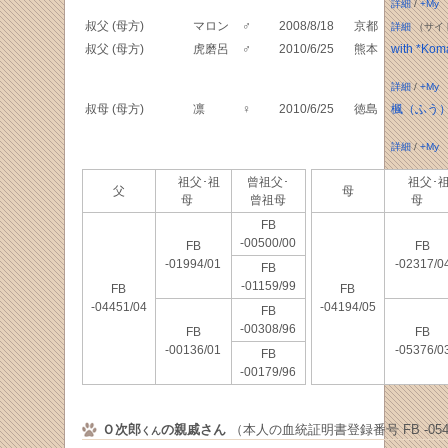
詳細
/
+My
叔父 (母方)
マロン
♂
2008/8/18
京都
詳細
（サイ
叔父 (母方)
虎磨呂
♂
2010/6/25
熊本
with *Kom
詳細
/
+My
叔母 (母方)
凛
♀
2010/6/25
徳島
楓（ふう
詳細
/
+My
祖父･祖
曾祖父･
祖父･
父
母
母
曾祖母
母
FB
-00500/00
FB
FB
-01994/01
-02317/0
FB
-01159/99
FB
FB
-04451/04
-04194/05
FB
-00308/96
FB
FB
-00136/01
-05376/0
FB
-00179/96
Ｏ次郎
の親戚さん
（本人の血統証明書登録番号 FB -0542
くん