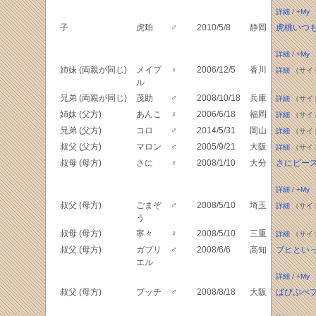
詳細
/
+My
子
虎珀
♂
2010/5/8
静岡
虎桃いつ
詳細
/
+My
姉妹 (両親が同じ)
メイプ
♀
2006/12/5
香川
詳細
（サイ
ル
兄弟 (両親が同じ)
茂助
♂
2008/10/18
兵庫
詳細
（サイ
姉妹 (父方)
あんこ
♀
2006/6/18
福岡
詳細
（サイ
兄弟 (父方)
コロ
♂
2014/5/31
岡山
詳細
（サイ
叔父 (父方)
マロン
♂
2005/9/21
大阪
詳細
（サイ
叔母 (母方)
さに
♀
2008/1/10
大分
さにピー
詳細
/
+My
叔父 (母方)
ごまぞ
♂
2008/5/10
埼玉
詳細
（サイ
う
叔母 (母方)
寧々
♀
2008/5/10
三重
詳細
（サイ
叔父 (母方)
ガブリ
♂
2008/6/6
高知
ブヒとい
エル
詳細
/
+My
叔父 (母方)
プッチ
♂
2008/8/18
大阪
ぱぴぷぺ