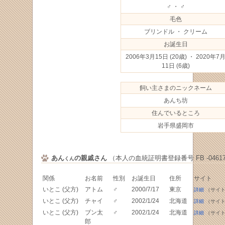
♂ ・ ♂
毛色
ブリンドル ・ クリーム
お誕生日
2006年3月15日
(20歳) ・ 2020年7
11日
(6歳)
飼い主さまのニックネーム
あんち坊
住んでいるところ
岩手県盛岡市
あん
の親戚さん
（本人の血統証明書登録番号 FB -04617
くん
関係
お名前
性別
お誕生日
住所
サイト
いとこ (父方)
アトム
♂
2000/7/17
東京
詳細
（サイト
いとこ (父方)
チャイ
♂
2002/1/24
北海道
詳細
（サイト
いとこ (父方)
ブン太
♂
2002/1/24
北海道
詳細
（サイト
郎