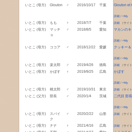
いとこ (母方)
Glouton
♂
2016/10/17
千葉
Glouton et
詳細
/
+My
いとこ (母方)
もも
♀
2018/7/7
千葉
詳細
（サイト
いとこ (母方)
マッチ
♂
2018/8/5
愛知
マカンのキ
ョ
詳細
/
+My
いとこ (母方)
ココア
♂
2018/12/22
愛媛
クッキー＆
詳細
/
+My
いとこ (母方)
楽太郎
♂
2019/4/26
徳島
詳細
（サイト
いとこ (母方)
かぼす
♀
2019/9/25
広島
かぼす
詳細
/
+My
いとこ (母方)
桃太郎
♂
2019/10/31
東京
詳細
（サイト
いとこ (父方)
部長
♂
2020/1/4
茨城
二代目 部
詳細
/
+My
いとこ (母方)
スパイ
♂
2020/2/22
山形
詳細
（サイト
ク
いとこ (母方)
ナナ
♀
2021/4/16
広島
詳細
（サイト