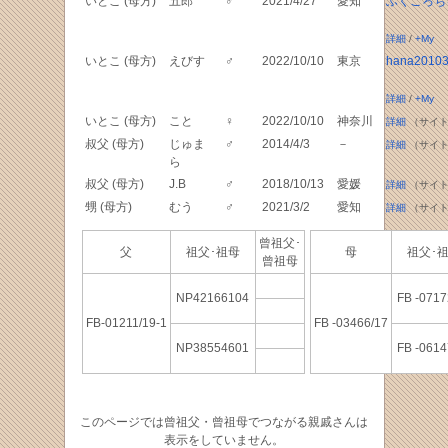
いとこ (母方)
五郎
♂
2021/4/27
愛知
ふくごろち
詳細
/
+My
いとこ (母方)
えびす
♂
2022/10/10
東京
hana2010
詳細
/
+My
いとこ (母方)
こと
♀
2022/10/10
神奈川
詳細
（サイト
叔父 (母方)
じゅま
♂
2014/4/3
－
詳細
（サイト
ら
叔父 (母方)
J.B
♂
2018/10/13
愛媛
詳細
（サイト
甥 (母方)
むう
♂
2021/3/2
愛知
詳細
（サイト
曾祖父･
父
祖父･祖母
母
祖父･
曾祖母
NP42166104
FB -0717
FB-01211/19-1
FB -03466/17
NP38554601
FB -0614
このページでは曾祖父・曾祖母でつながる親戚さんは
表示をしていません。