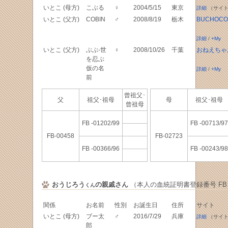
いとこ (母方)
こぶる
♀
2004/5/15
東京
詳細
（サイト
いとこ (父方)
COBIN
♂
2008/8/19
栃木
BUCHOCO
詳細
/
+My
いとこ (父方)
ぶぶ-世
♀
2008/10/26
千葉
おねえちゃ
を忍ぶ
仮の名
詳細
/
+My
前
曾祖父･
父
祖父･祖母
母
祖父･祖
曾祖母
FB -01202/99
FB -00713/97
FB-00458
FB-02723
FB -00366/96
FB -00243/98
おうじろう
の親戚さん
（本人の血統証明書登録番号 FB -0
くん
関係
お名前
性別
お誕生日
住所
サイト
いとこ (母方)
ブー太
♂
2016/7/29
兵庫
詳細
（サイト
郎