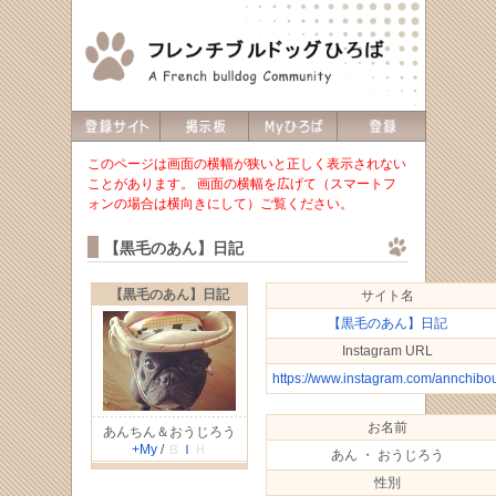
このページは画面の横幅が狭いと正しく表示されない
ことがあります。 画面の横幅を広げて（スマートフ
ォンの場合は横向きにして）ご覧ください。
【黒毛のあん】日記
【黒毛のあん】日記
サイト名
【黒毛のあん】日記
Instagram URL
https://www.instagram.com/annchibou
お名前
あんちん＆おうじろう
+My
/
Ｂ
Ｉ
Ｈ
あん ・ おうじろう
性別