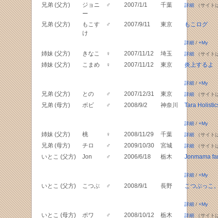
兄弟 (父方)
ジョニ
♂
2007/1/1
千葉
詳細
（サイト
ー
兄弟 (父方)
もこす
♂
2007/9/11
東京
もこログ
け
詳細
/
+My
姉妹 (父方)
きなこ
♀
2007/11/12
埼玉
詳細
（サイト
姉妹 (父方)
こまめ
♀
2007/11/12
東京
炎上するよ
詳細
/
+My
兄弟 (父方)
との
♂
2007/12/31
東京
詳細
（サイト
兄弟 (母方)
ボビ
♂
2008/9/2
神奈川
Tara Holistic
詳細
/
+My
姉妹 (父方)
桃
♀
2008/11/29
千葉
詳細
（サイト
兄弟 (母方)
チロ
♂
2009/10/30
宮城
詳細
（サイト
いとこ (父方)
Jon
♂
2006/6/18
栃木
Jonmama fam
詳細
/
+My
いとこ (父方)
こつぶ
♂
2008/9/1
長野
こつぶっこ
詳細
/
+My
いとこ (母方)
ポワ
♂
2008/10/12
栃木
詳細
（サイト