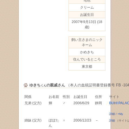
毛色
クリーム
お誕生日
2007年9月13日
(18
歳)
飼い主さまのニック
ネーム
かめきち
住んでいるところ
東京都
ゆきち
の親戚さん
（本人の血統証明書登録番号 FB -1043
くん
関係
お名前
性別
お誕生日
住所
サイト
兄弟 (父方)
輝
♂
2006/6/29
静岡
BUHI PALA
詳細
/
+My
姉妹 (父方)
ぽぽた
♀
2006/12/23
－
詳細
（サイト
ん