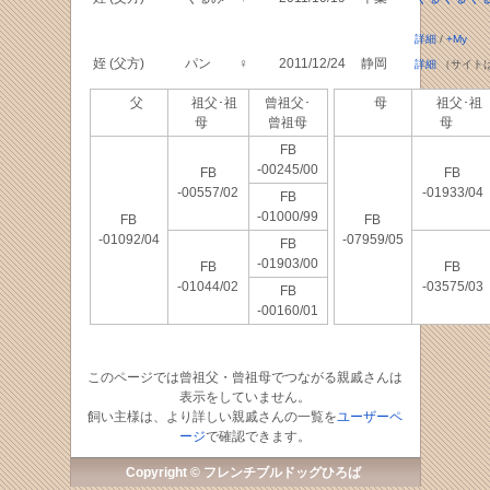
詳細
/
+My
姪 (父方)
パン
♀
2011/12/24
静岡
詳細
（サイト
父
祖父･祖
曾祖父･
母
祖父･祖
母
曾祖母
母
FB
-00245/00
FB
FB
-00557/02
-01933/04
FB
-01000/99
FB
FB
-01092/04
-07959/05
FB
-01903/00
FB
FB
-01044/02
-03575/03
FB
-00160/01
このページでは曾祖父・曾祖母でつながる親戚さんは
表示をしていません。
飼い主様は、より詳しい親戚さんの一覧を
ユーザーペ
ージ
で確認できます。
Copyright © フレンチブルドッグひろば