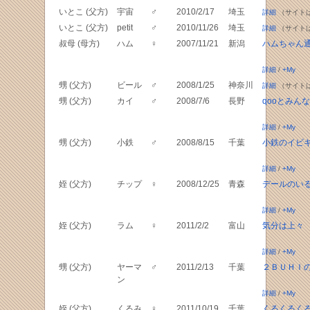
いとこ (父方)
宇宙
♂
2010/2/17
埼玉
詳細
（サイト
いとこ (父方)
petit
♂
2010/11/26
埼玉
詳細
（サイト
叔母 (母方)
ハム
♀
2007/11/21
新潟
ハムちゃん
詳細
/
+My
甥 (父方)
ビール
♂
2008/1/25
神奈川
詳細
（サイト
甥 (父方)
カイ
♂
2008/7/6
長野
qooとみんな
詳細
/
+My
甥 (父方)
小鉄
♂
2008/8/15
千葉
小鉄のイビ
詳細
/
+My
姪 (父方)
チップ
♀
2008/12/25
青森
デールのい
詳細
/
+My
姪 (父方)
ラム
♀
2011/2/2
富山
気分は上々
詳細
/
+My
甥 (父方)
ヤーマ
♂
2011/2/13
千葉
２ＢＵＨＩ
ン
詳細
/
+My
姪 (父方)
くるみ
♀
2011/10/19
千葉
くるくるく