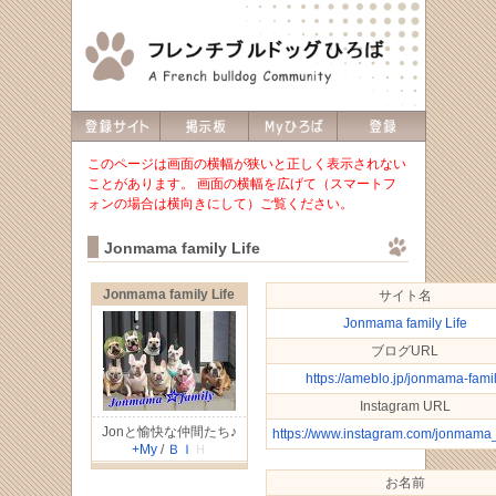
このページは画面の横幅が狭いと正しく表示されない
ことがあります。 画面の横幅を広げて（スマートフ
ォンの場合は横向きにして）ご覧ください。
Jonmama family Life
Jonmama family Life
サイト名
Jonmama family Life
ブログURL
https://ameblo.jp/jonmama-fami
Instagram URL
Jonと愉快な仲間たち♪
https://www.instagram.com/jonmama_
+My
/
Ｂ
Ｉ
Ｈ
お名前