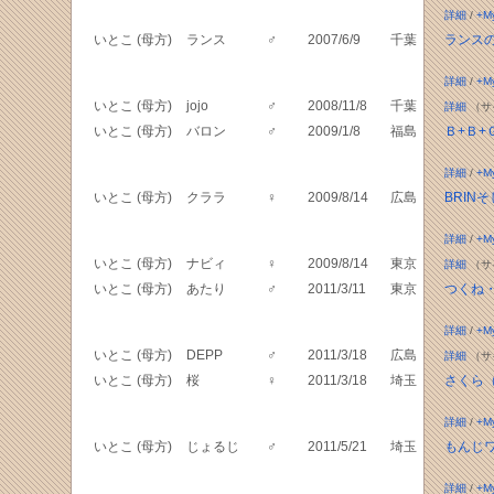
詳細
/
+M
いとこ (母方)
ランス
♂
2007/6/9
千葉
ランス
詳細
/
+M
いとこ (母方)
jojo
♂
2008/11/8
千葉
詳細
（サ
いとこ (母方)
バロン
♂
2009/1/8
福島
Ｂ+Ｂ+
詳細
/
+M
いとこ (母方)
クララ
♀
2009/8/14
広島
BRINそ
詳細
/
+M
いとこ (母方)
ナビィ
♀
2009/8/14
東京
詳細
（サ
いとこ (母方)
あたり
♂
2011/3/11
東京
つくね
詳細
/
+M
いとこ (母方)
DEPP
♂
2011/3/18
広島
詳細
（サ
いとこ (母方)
桜
♀
2011/3/18
埼玉
さくら（S
詳細
/
+M
いとこ (母方)
じょるじ
♂
2011/5/21
埼玉
もんじ
詳細
/
+M