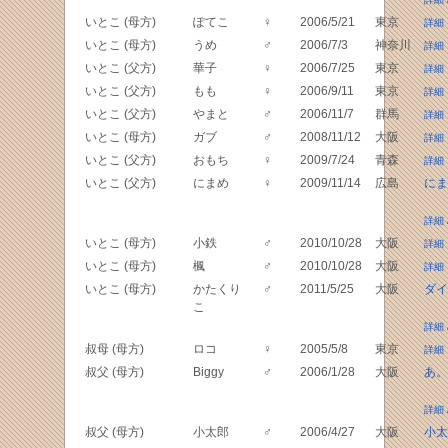
いとこ (母方)
ぽてこ
♀
2006/5/21
東京
詳細
いとこ (母方)
うめ
♂
2006/7/3
神奈川
詳細
いとこ (父方)
華子
♀
2006/7/25
東京
詳細
いとこ (父方)
もも
♀
2006/9/11
東京
詳細
いとこ (父方)
やまと
♂
2006/11/7
群馬
詳細
いとこ (母方)
ガブ
♂
2008/11/12
大阪
詳細
いとこ (父方)
おもち
♀
2009/7/24
青森
詳細
いとこ (父方)
にまめ
♀
2009/11/14
広島
にま
詳細
いとこ (母方)
小鉄
♂
2010/10/28
大阪
詳細
いとこ (母方)
楓
♂
2010/10/28
大阪
詳細
いとこ (母方)
かたくり
♂
2011/5/25
大阪
ダイ
こ
詳細
叔母 (母方)
ロコ
♀
2005/5/8
東京
詳細
叔父 (母方)
Biggy
♂
2006/1/28
大阪
あ。
詳細
叔父 (母方)
小太郎
♂
2006/4/27
大阪
小太