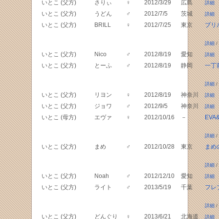
いとこ (父方)
さりぃ
♀
2012/3/29
広島
詳細
いとこ (父方)
うどん
♂
2012/7/5
茨城
詳細
いとこ (父方)
BRILL
♀
2012/7/25
東京
ブリ
詳細
/
いとこ (父方)
Nico
♂
2012/8/19
愛知
詳細
いとこ (父方)
とーふ
♂
2012/8/19
静岡
一丁
詳細
/
いとこ (父方)
リヨン
♀
2012/8/19
神奈川
詳細
いとこ (父方)
ジョワ
♂
2012/9/5
神奈川
詳細
いとこ (母方)
エヴァ
♀
2012/10/16
－
EVA
詳細
/
いとこ (父方)
まめ
♂
2012/10/28
東京
まめ
詳細
/
いとこ (父方)
Noah
♂
2012/12/10
愛知
詳細
いとこ (父方)
ライト
♂
2013/5/19
千葉
フレ
詳細
/
いとこ (父方)
どんぐり
♀
2013/6/21
北海道
詳細