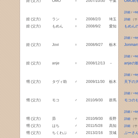
姪 (父方)
OMO
♀
2007/10/30
千葉
OMOめ
詳細
/
+M
姪 (父方)
ラン
♀
2008/2/3
埼玉
詳細
（サ
姪 (父方)
もめん
♀
2008/9/2
愛知
もめん
詳細
/
+M
姪 (父方)
Jovi
♀
2008/9/27
栃木
Jonmama
詳細
/
+M
姪 (父方)
anje
♀
2008/12/13
－
anje
詳細
/
+M
甥 (父方)
タヴィ助
♂
2009/11/30
栃木
天下の
詳細
/
+M
甥 (父方)
モコ
♂
2010/9/30
群馬
モコの
詳細
/
+M
甥 (父方)
昴
♂
2010/9/30
長野
詳細
（サ
甥 (父方)
はち
♂
2011/5/28
高知
詳細
（サ
甥 (父方)
ちくわぶ
♂
2013/2/16
茨城
ぶーさ