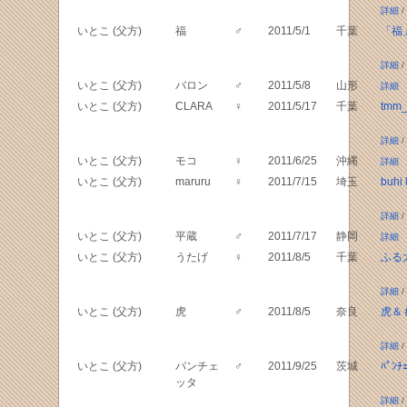
詳細
/
いとこ (父方)
福
♂
2011/5/1
千葉
「福」
詳細
/
いとこ (父方)
バロン
♂
2011/5/8
山形
詳細
いとこ (父方)
CLARA
♀
2011/5/17
千葉
tmm_
詳細
/
いとこ (父方)
モコ
♀
2011/6/25
沖縄
詳細
いとこ (父方)
maruru
♀
2011/7/15
埼玉
buhi l
詳細
/
いとこ (父方)
平蔵
♂
2011/7/17
静岡
詳細
いとこ (父方)
うたげ
♀
2011/8/5
千葉
ふる
詳細
/
いとこ (父方)
虎
♂
2011/8/5
奈良
虎＆
詳細
/
いとこ (父方)
パンチェ
♂
2011/9/25
茨城
ﾊﾟﾝ
ッタ
詳細
/