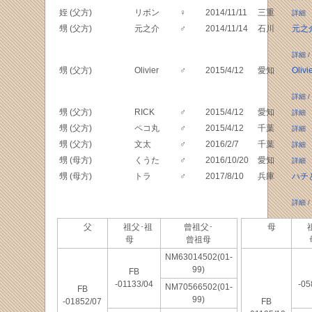
姪 (父方)
リボン
♀
2014/11/11
三重
詳細
甥 (父方)
元之介
♂
2014/11/14
石川
元之
詳細
/
甥 (父方)
Olivier
♂
2015/4/12
愛知
Olivi
詳細
/
甥 (父方)
RICK
♂
2015/4/12
愛知
詳細
甥 (父方)
ペコ丸
♂
2015/4/12
千葉
詳細
甥 (父方)
文太
♂
2016/2/7
千葉
詳細
甥 (母方)
くうた
♂
2016/10/20
愛知
詳細
甥 (母方)
トラ
♂
2017/8/10
兵庫
ハチ
詳細
/
父
祖父･祖
曾祖父･
母
祖
母
曾祖母
NM63014502(01-
99)
FB
-01133/04
-05
NM70566502(01-
FB
99)
-01852/07
FB