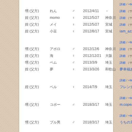
詳細
/
+M
甥 (父方)
れん
♂
2012/4/11
－
詳細
（サ
姪 (父方)
momo
♀
2012/5/27
神奈川
詳細
（サ
姪 (父方)
メイ
♀
2012/5/27
宮城
詳細
（サ
姪 (父方)
小豆
♀
2012/8/17
宮城
iam_az
詳細
/
+M
甥 (父方)
アポロ
♂
2012/12/6
神奈川
詳細
（サ
姪 (父方)
海
♀
2012/12/21
大阪
詳細
（サ
甥 (父方)
ベム
♂
2013/3/9
埼玉
詳細
（サ
姪 (父方)
夢
♀
2013/3/26
和歌山
夢幸福
詳細
/
+M
姪 (父方)
ベル
♀
2014/7/9
埼玉
フレン
詳細
/
+M
甥 (父方)
コポー
♂
2018/3/17
埼玉
m.cope
詳細
/
+M
甥 (父方)
プル男
♂
2018/3/17
埼玉
うちの