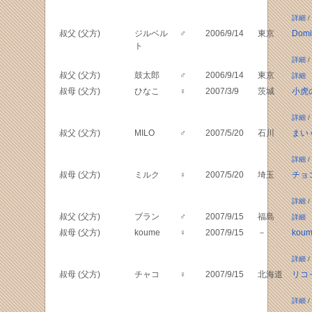
詳細
/
叔父 (父方)
ジルベル
♂
2006/9/14
東京
Domi
ト
詳細
/
叔父 (父方)
鼓太郎
♂
2006/9/14
東京
詳細
叔母 (父方)
ひなこ
♀
2007/3/9
茨城
小虎
詳細
/
叔父 (父方)
MILO
♂
2007/5/20
石川
まい
詳細
/
叔母 (父方)
ミルク
♀
2007/5/20
埼玉
チョ
詳細
/
叔父 (父方)
ブラン
♂
2007/9/15
福島
詳細
叔母 (父方)
koume
♀
2007/9/15
－
kou
詳細
/
叔母 (父方)
チャコ
♀
2007/9/15
北海道
リコ
詳細
/