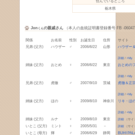
住んでいるところ
栃木県
Jon
の親戚さん
（本人の血統証明書登録番号 FB -06047/
くん
関係
お名前
性別
お誕生日
住所
サイト
兄弟 (父方)
ハウザー
♂
2006/6/22
山形
ハウザー
詳細
/
+My
姉妹 (父方)
おとめ
♀
2006/6/22
東京
おとめの
詳細
/
+My
兄弟 (父方)
虎徹
♂
2007/9/10
茨城
虎徹＆正
詳細
/
+My
姉妹 (父方)
ほの
♀
2009/8/10
神奈川
リキ・ほ
詳細
/
+My
姉妹 (父方)
ルナ
♀
2009/8/10
東京
詳細
（サイ
いとこ (父方)
ミント
♀
2005/5/31
－
詳細
（サイ
いとこ (母方)
輝
♂
2006/6/29
静岡
BUHI PAL