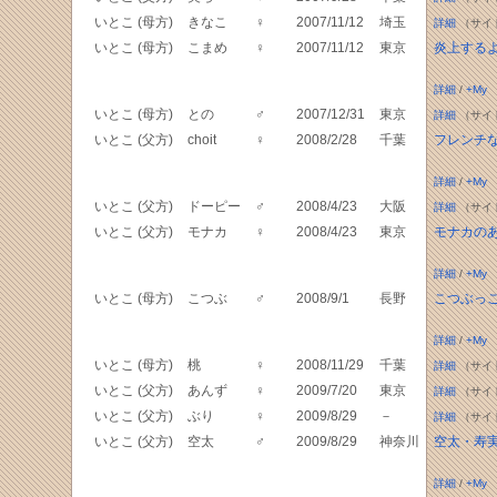
いとこ (母方)
きなこ
♀
2007/11/12
埼玉
詳細
（サイ
いとこ (母方)
こまめ
♀
2007/11/12
東京
炎上する
詳細
/
+My
いとこ (母方)
との
♂
2007/12/31
東京
詳細
（サイ
いとこ (父方)
choit
♀
2008/2/28
千葉
フレンチ
詳細
/
+My
いとこ (父方)
ドーピー
♂
2008/4/23
大阪
詳細
（サイ
いとこ (父方)
モナカ
♀
2008/4/23
東京
モナカの
詳細
/
+My
いとこ (母方)
こつぶ
♂
2008/9/1
長野
こつぶっ
詳細
/
+My
いとこ (母方)
桃
♀
2008/11/29
千葉
詳細
（サイ
いとこ (父方)
あんず
♀
2009/7/20
東京
詳細
（サイ
いとこ (父方)
ぶり
♀
2009/8/29
－
詳細
（サイ
いとこ (父方)
空太
♂
2009/8/29
神奈川
空太・寿
詳細
/
+My