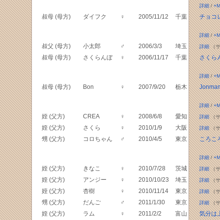
詳細
/
+M
叔母 (母方)
ダイフク
♀
2005/11/12
千葉
チョコ
詳細
/
+M
叔父 (母方)
小太郎
♂
2006/3/3
埼玉
詳細
（サ
叔母 (母方)
さくらんぼ
♀
2006/11/17
千葉
さくら
詳細
/
+M
叔母 (母方)
Bon
♀
2007/9/20
栃木
Jonmama
詳細
/
+M
姪 (父方)
CREA
♀
2008/6/8
愛知
詳細
（サ
姪 (父方)
さくら
♀
2010/1/9
大阪
詳細
（サ
甥 (父方)
コロちゃん
♂
2010/4/5
東京
ころこ
詳細
/
+M
姪 (父方)
きなこ
♀
2010/7/28
茨城
詳細
（サ
姪 (父方)
アンジー
♀
2010/10/23
埼玉
詳細
（サ
姪 (父方)
杏樹
♀
2010/11/14
東京
詳細
（サ
甥 (父方)
だんご
♂
2011/1/30
東京
詳細
（サ
姪 (父方)
ラム
♀
2011/2/2
富山
気分は