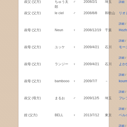
叔父 (父方)
ちゅう太
♂
2008/2/1
埼玉
詳細
郎
叔父 (父方)
le ciel
♂
2008/8/8
和歌山
リオ
詳細
/
叔母 (父方)
Neun
♀
2008/12/19
千葉
Hozho
詳細
/
叔母 (父方)
ユッケ
♀
2009/4/21
石川
モー
詳細
/
叔母 (父方)
ランジー
♀
2009/4/21
石川
よか
詳細
/
叔母 (父方)
bambooo
♀
2009/7/7
－
kou
詳細
/
叔父 (母方)
まるお
♂
2009/12/5
埼玉
フレ
詳細
/
姪 (父方)
BELL
♀
2013/7/12
東京
ベルポ
詳細
/