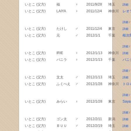
いとこ (父方)
福
♀
2011/9/28
埼玉
詳細
いとこ (父方)
LAIYA
♀
2011/12/4
神奈川
レオ
詳細
/
いとこ (父方)
たけし
♂
2011/12/4
東京
詳細
いとこ (父方)
元
♂
2012/1/1
千葉
桜次
詳細
/
いとこ (父方)
IRIE
♀
2012/1/13
神奈川
詳細
いとこ (父方)
バニラ
♀
2012/1/13
千葉
バニ
詳細
/
いとこ (父方)
文太
♂
2012/1/13
埼玉
詳細
いとこ (父方)
ふくべえ
♂
2012/1/28
神奈川
トロ
詳細
/
いとこ (父方)
みらい
♀
2012/1/28
東京
Say
詳細
/
いとこ (父方)
ゴン太
♂
2012/2/11
新潟
詳細
いとこ (父方)
ＢＵＵ
♂
2012/2/19
埼玉
詳細