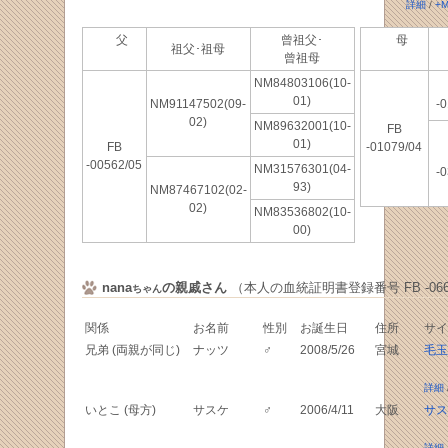
詳細
/
+M
父
曾祖父･
母
祖父･祖母
曾祖母
NM84803106(10-
01)
NM91147502(09-
-0
02)
NM89632001(10-
FB
01)
FB
-01079/04
-00562/05
NM31576301(04-
-0
93)
NM87467102(02-
02)
NM83536802(10-
00)
nana
の親戚さん
（本人の血統証明書登録番号 FB -0663
ちゃん
関係
お名前
性別
お誕生日
住所
サイ
兄弟 (両親が同じ)
ナッツ
♂
2008/5/26
宮城
毛玉
詳細
いとこ (母方)
サスケ
♂
2006/4/11
大阪
サス
詳細