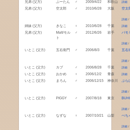
兄弟 (父方)
ぶーたん
♂
2009/4/22
和歌山
詳細
兄弟 (父方)
空太郎
♂
2010/6/28
大阪
空太
詳細
/
姉妹 (父方)
きなこ
♀
2010/6/28
千葉
詳細
兄弟 (父方)
Malt/モル
♂
2012/6/26
岩手
バモ B
ト
詳細
/
いとこ (父方)
五右衛門
♂
2006/8/3
千葉
五右
詳細
/
いとこ (父方)
カブ
♂
2006/8/28
千葉
詳細
いとこ (父方)
おかめ
♀
2006/12/2
青森
詳細
いとこ (父方)
まろん
♂
2006/12/15
神奈川
ぶら
詳細
/
いとこ (父方)
PIGGY
♂
2007/8/18
東京
BUHI
詳細
/
いとこ (父方)
なずな
♀
2007/10/21
山梨
ぺち
詳細
/