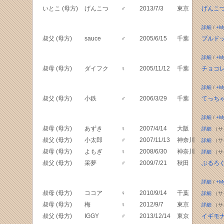
いとこ (母方)
げんこつ
♂
2013/7/3
東京
げんこつ
詳細
/
+M
叔父 (母方)
sauce
♂
2005/6/15
千葉
ブルド
詳細
/
+M
叔母 (母方)
ダイフク
♀
2005/11/12
千葉
チョコ
詳細
/
+M
叔父 (母方)
小鉄
♂
2006/3/29
千葉
てっち
詳細
/
+M
叔母 (母方)
あずき
♀
2007/4/14
大阪
詳細
（サ
叔父 (母方)
小太郎
♂
2007/11/13
神奈川
詳細
（サ
叔母 (母方)
よもぎ
♀
2008/6/30
神奈川
詳細
（サ
叔父 (母方)
采夢
♂
2009/7/21
秋田
ぶるろ
詳細
/
+M
叔母 (母方)
ココア
♀
2010/9/14
千葉
詳細
（サ
叔母 (母方)
梅
♀
2012/9/7
東京
詳細
（サ
叔父 (母方)
IGGY
♂
2013/12/14
東京
イギモ