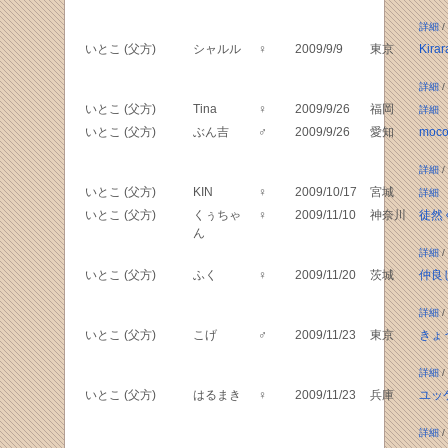
詳細
/
いとこ (父方)
シャルル
♀
2009/9/9
東京
Kirar
詳細
/
いとこ (父方)
Tina
♀
2009/9/26
福岡
詳細
いとこ (父方)
ぶん吉
♂
2009/9/26
愛知
mo
詳細
/
いとこ (父方)
KIN
♀
2009/10/17
宮城
詳細
いとこ (父方)
くぅちゃ
♀
2009/11/10
神奈川
徒然
ん
詳細
/
いとこ (父方)
ふく
♀
2009/11/20
茨城
仲良
詳細
/
いとこ (父方)
こげ
♂
2009/11/23
東京
きょ
詳細
/
いとこ (父方)
はるまき
♀
2009/11/23
兵庫
ユッ
詳細
/