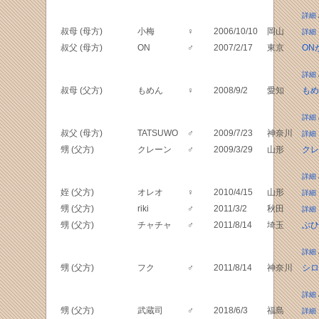
詳細
叔母 (母方)
小梅
♀
2006/10/10
岡山
詳細
叔父 (母方)
ON
♂
2007/2/17
東京
ON
詳細
叔母 (父方)
もめん
♀
2008/9/2
愛知
もめ
詳細
叔父 (母方)
TATSUWO
♂
2009/7/23
神奈川
詳細
甥 (父方)
クレーン
♂
2009/3/29
山形
クレ
詳細
姪 (父方)
オレオ
♀
2010/4/15
山形
詳細
甥 (父方)
riki
♂
2011/3/2
秋田
詳細
甥 (父方)
チャチャ
♂
2011/8/14
埼玉
ぶひ
詳細
甥 (父方)
フク
♂
2011/8/14
神奈川
シロ
詳細
甥 (父方)
武蔵司
♂
2018/6/3
福島
詳細