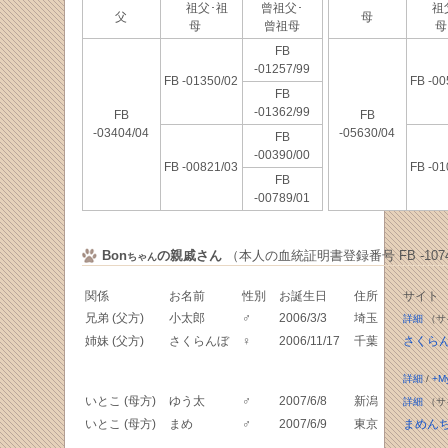
祖父･祖
曾祖父･
祖父
父
母
母
曾祖母
FB
-01257/99
FB -01350/02
FB -00
FB
-01362/99
FB
FB
-03404/04
-05630/04
FB
-00390/00
FB -00821/03
FB -01
FB
-00789/01
Bon
の親戚さん
（本人の血統証明書登録番号 FB -1074
ちゃん
関係
お名前
性別
お誕生日
住所
サイト
兄弟 (父方)
小太郎
♂
2006/3/3
埼玉
詳細
（サ
姉妹 (父方)
さくらんぼ
♀
2006/11/17
千葉
さくら
詳細
/
+M
いとこ (母方)
ゆう太
♂
2007/6/8
新潟
詳細
（サ
いとこ (母方)
まめ
♂
2007/6/9
東京
まめん