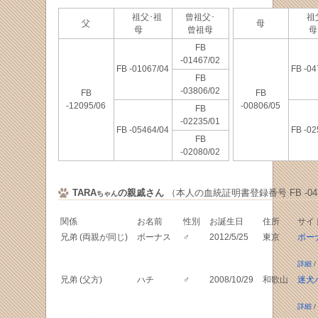
祖父･祖
曾祖父･
祖父
父
母
母
曾祖母
FB
-01467/02
FB -01067/04
FB -04
FB
-03806/02
FB
FB
-12095/06
-00806/05
FB
-02235/01
FB -05464/04
FB -02
FB
-02080/02
TARA
の親戚さん
（本人の血統証明書登録番号 FB -043
ちゃん
関係
お名前
性別
お誕生日
住所
サイ
兄弟 (両親が同じ)
ボーナス
♂
2012/5/25
東京
ボー
詳細
/
兄弟 (父方)
ハチ
♂
2008/10/29
和歌山
迷犬
詳細
/