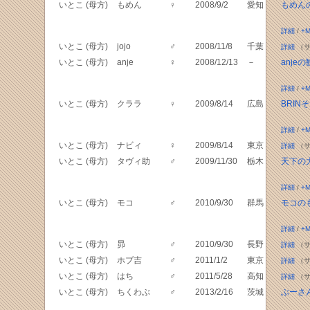
いとこ (母方)
もめん
♀
2008/9/2
愛知
もめん
詳細
/
+M
いとこ (母方)
jojo
♂
2008/11/8
千葉
詳細
（サ
いとこ (母方)
anje
♀
2008/12/13
－
anje
詳細
/
+M
いとこ (母方)
クララ
♀
2009/8/14
広島
BRIN
詳細
/
+M
いとこ (母方)
ナビィ
♀
2009/8/14
東京
詳細
（サ
いとこ (母方)
タヴィ助
♂
2009/11/30
栃木
天下の
詳細
/
+M
いとこ (母方)
モコ
♂
2010/9/30
群馬
モコの
詳細
/
+M
いとこ (母方)
昴
♂
2010/9/30
長野
詳細
（サ
いとこ (母方)
ホブ吉
♂
2011/1/2
東京
詳細
（サ
いとこ (母方)
はち
♂
2011/5/28
高知
詳細
（サ
いとこ (母方)
ちくわぶ
♂
2013/2/16
茨城
ぶーさ