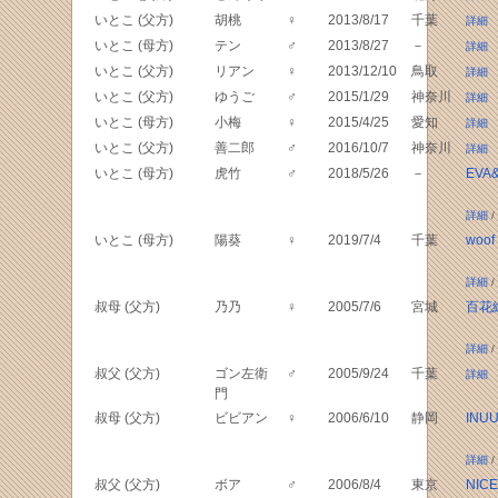
いとこ (父方)
胡桃
♀
2013/8/17
千葉
詳細
いとこ (母方)
テン
♂
2013/8/27
－
詳細
いとこ (父方)
リアン
♀
2013/12/10
鳥取
詳細
いとこ (父方)
ゆうご
♂
2015/1/29
神奈川
詳細
いとこ (母方)
小梅
♀
2015/4/25
愛知
詳細
いとこ (父方)
善二郎
♂
2016/10/7
神奈川
詳細
いとこ (母方)
虎竹
♂
2018/5/26
－
EVA
詳細
/
いとこ (母方)
陽葵
♀
2019/7/4
千葉
woof
詳細
/
叔母 (父方)
乃乃
♀
2005/7/6
宮城
百花
詳細
/
叔父 (父方)
ゴン左衛
♂
2005/9/24
千葉
詳細
門
叔母 (父方)
ビビアン
♀
2006/6/10
静岡
INU
詳細
/
叔父 (父方)
ボア
♂
2006/8/4
東京
NICE