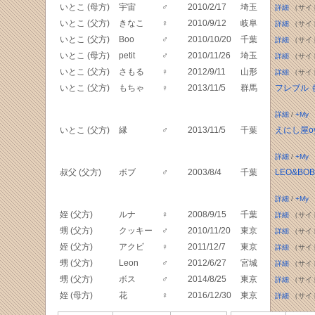
いとこ (母方)
宇宙
♂
2010/2/17
埼玉
詳細
（サイ
いとこ (父方)
きなこ
♀
2010/9/12
岐阜
詳細
（サイ
いとこ (父方)
Boo
♂
2010/10/20
千葉
詳細
（サイ
いとこ (母方)
petit
♂
2010/11/26
埼玉
詳細
（サイ
いとこ (父方)
さもる
♀
2012/9/11
山形
詳細
（サイ
いとこ (父方)
もちゃ
♀
2013/11/5
群馬
フレブル 
詳細
/
+My
いとこ (父方)
縁
♂
2013/11/5
千葉
えにし屋oya
詳細
/
+My
叔父 (父方)
ボブ
♂
2003/8/4
千葉
LEO&BOB
詳細
/
+My
姪 (父方)
ルナ
♀
2008/9/15
千葉
詳細
（サイ
甥 (父方)
クッキー
♂
2010/11/20
東京
詳細
（サイ
姪 (父方)
アクビ
♀
2011/12/7
東京
詳細
（サイ
甥 (父方)
Leon
♂
2012/6/27
宮城
詳細
（サイ
甥 (父方)
ボス
♂
2014/8/25
東京
詳細
（サイ
姪 (母方)
花
♀
2016/12/30
東京
詳細
（サイ