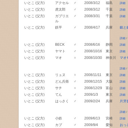
いとこ (父方)
アクセル
♂
2008/3/12
福島
詳細
いとこ (父方)
虎太郎
♂
2008/3/12
千葉
詳細
いとこ (父方)
ガブリエ
♂
2008/3/31
千葉
詳細
ル
いとこ (父方)
鉄平
♂
2008/4/17
兵庫
銀と
詳細
/
いとこ (父方)
BECK
♂
2008/6/16
静岡
詳細
いとこ (父方)
ヤマト
♂
2008/10/16
東京
詳細
いとこ (父方)
マオ
♀
2008/10/30
神奈川
マオ
詳細
/
いとこ (父方)
リュヌ
♀
2008/11/11
東京
詳細
いとこ (父方)
どん兵衛
♂
2008/12/15
大阪
詳細
いとこ (父方)
サチ
♀
2008/12/29
富山
詳細
いとこ (父方)
てん
♂
2009/1/3
東京
詳細
いとこ (父方)
はっさく
♂
2009/2/24
兵庫
片牙
詳細
/
いとこ (父方)
小鉄
♂
2009/6/13
宮崎
詳細
いとこ (父方)
カブ
♂
2009/9/4
愛知
おっ