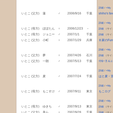
詳細
/
+My
いとこ (父方)
蓮
♂
2006/9/16
千葉
shiho's fav
詳細
/
+My
いとこ (母方)
ぽぽたん
♀
2006/12/23
－
詳細
（サイ
いとこ (母方)
ジョニー
♂
2007/1/1
千葉
詳細
（サイ
いとこ (父方)
小町
♀
2007/1/29
兵庫
Ｂ家のFun
詳細
/
+My
いとこ (父方)
夢
♀
2007/4/26
石川
詳細
（サイ
いとこ (父方)
一朗
♂
2007/5/13
千葉
ｲﾁﾛｰさ
詳細
/
+My
いとこ (父方)
麦
♂
2007/7/24
千葉
はと麦・
詳細
/
+My
いとこ (母方)
もこすけ
♂
2007/9/11
東京
もこログ
詳細
/
+My
いとこ (母方)
ゆきち
♂
2007/9/13
東京
詳細
（サイ
いとこ (父方)
美ら
♀
2007/9/28
千葉
詳細
（サイ