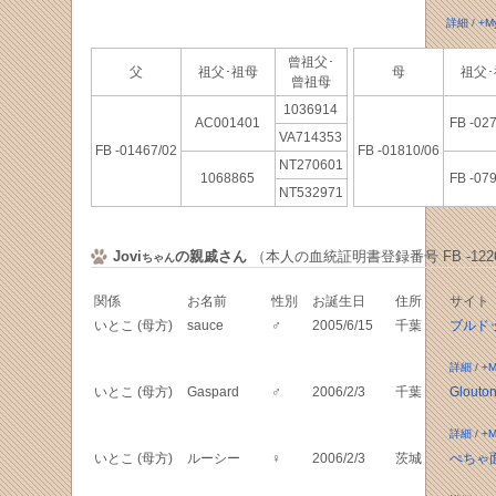
詳細
/
+M
曾祖父･
父
祖父･祖母
母
祖父
曾祖母
1036914
AC001401
FB -02
VA714353
FB -01467/02
FB -01810/06
NT270601
1068865
FB -07
NT532971
Jovi
の親戚さん
（本人の血統証明書登録番号 FB -1226
ちゃん
関係
お名前
性別
お誕生日
住所
サイト
いとこ (母方)
sauce
♂
2005/6/15
千葉
ブルド
詳細
/
+M
いとこ (母方)
Gaspard
♂
2006/2/3
千葉
Glouton
詳細
/
+M
いとこ (母方)
ルーシー
♀
2006/2/3
茨城
ぺちゃ