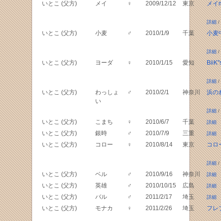
いとこ (父方)
メイ
♀
2009/12/12
東京
メイ
詳細
/
いとこ (父方)
小麦
♂
2010/1/9
千葉
小麦
詳細
/
いとこ (父方)
ヨーダ
♀
2010/1/15
愛知
BiiK'
詳細
/
いとこ (父方)
わっしょ
♂
2010/2/1
神奈川
浜の
い
詳細
/
いとこ (父方)
こまち
♀
2010/6/7
千葉
詳細
いとこ (父方)
銀時
♂
2010/7/9
三重
詳細
いとこ (父方)
コロー
♀
2010/8/14
東京
コロ
詳細
/
いとこ (父方)
ベル
♂
2010/9/16
神奈川
詳細
いとこ (父方)
英雄
♂
2010/10/15
広島
詳細
いとこ (父方)
バル
♂
2011/2/17
埼玉
詳細
いとこ (父方)
モナカ
♀
2011/2/26
埼玉
フレ