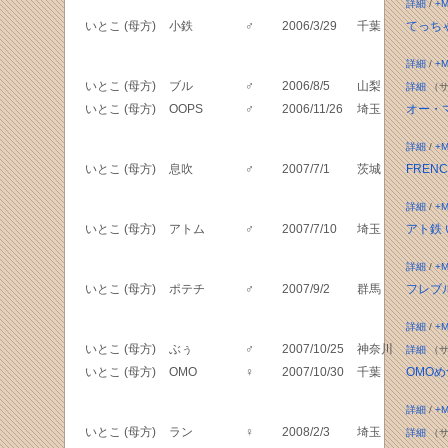
詳細
/
+M
いとこ (母方)
小鉄
♂
2006/3/29
千葉
てっち
詳細
/
+M
いとこ (母方)
ブル
♂
2006/8/5
山梨
詳細
（サ
いとこ (母方)
OOPS
♂
2006/11/26
埼玉
オー・
詳細
/
+M
いとこ (母方)
息吹
♂
2007/7/1
茨城
FRENCH
詳細
/
+M
いとこ (母方)
アトム
♂
2007/7/10
埼玉
アト鉄
詳細
/
+M
いとこ (母方)
ポテチ
♂
2007/9/2
群馬
フレブ
詳細
/
+M
いとこ (母方)
ぶぅ
♂
2007/10/25
神奈川
詳細
（サ
いとこ (母方)
OMO
♀
2007/10/30
千葉
OMO
詳細
/
+M
いとこ (母方)
ラン
♀
2008/2/3
埼玉
詳細
（サ