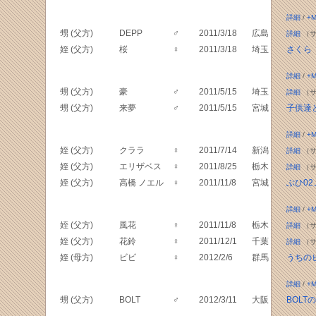
詳細
/
+M
甥 (父方)
DEPP
♂
2011/3/18
広島
詳細
（サ
姪 (父方)
桜
♀
2011/3/18
埼玉
さくら（
詳細
/
+M
甥 (父方)
豪
♂
2011/5/15
埼玉
詳細
（サ
甥 (父方)
来夢
♂
2011/5/15
宮城
子供達
詳細
/
+M
姪 (父方)
クララ
♀
2011/7/14
新潟
詳細
（サ
姪 (父方)
エリザベス
♀
2011/8/25
栃木
詳細
（サ
姪 (父方)
高橋 ノエル
♀
2011/11/8
宮城
ぶひ02
詳細
/
+M
姪 (父方)
風花
♀
2011/11/8
栃木
詳細
（サ
姪 (父方)
花鈴
♀
2011/12/1
千葉
詳細
（サ
姪 (母方)
ビビ
♀
2012/2/6
群馬
うちの
詳細
/
+M
甥 (父方)
BOLT
♂
2012/3/11
大阪
BOLT