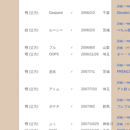
詳細
/
+M
甥 (父方)
Gaspard
♂
2006/2/3
千葉
Glouton
詳細
/
+M
姪 (父方)
ルーシー
♀
2006/2/3
茨城
ぺちゃ
詳細
/
+M
甥 (父方)
ブル
♂
2006/8/5
山梨
詳細
（サ
甥 (父方)
OOPS
♂
2006/11/26
埼玉
オー・
詳細
/
+M
甥 (父方)
息吹
♂
2007/7/1
茨城
FRENCH
詳細
/
+M
甥 (父方)
アトム
♂
2007/7/10
埼玉
アト鉄 
詳細
/
+M
甥 (父方)
ポテチ
♂
2007/9/2
群馬
フレブル
詳細
/
+M
甥 (父方)
ぶぅ
♂
2007/10/25
神奈川
詳細
（サ