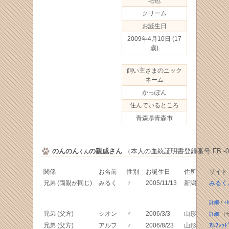
毛色
クリーム
お誕生日
2009年4月10日
(17
歳)
飼い主さまのニック
ネーム
かっぽん
住んでいるところ
青森県青森市
のんのん
の親戚さん
（本人の血統証明書登録番号 FB -057
くん
関係
お名前
性別
お誕生日
住所
サイト
兄弟 (両親が同じ)
みるく
♂
2005/11/13
新潟
みるく
詳細
/
+
兄弟 (父方)
シオン
♂
2006/3/3
山形
詳細
（
兄弟 (父方)
アルフ
♂
2006/8/23
山形
ｱﾙﾌﾚ