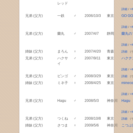
レッド
詳細
/
+
兄弟 (父方)
一鉄
♂
2006/10/3
東京
GO G
詳細
/
+
兄弟 (父方)
蘭丸
♂
2007/4/7
静岡
蘭丸の
詳細
/
+
姉妹 (父方)
まろん
♀
2007/4/20
青森
詳細
（
兄弟 (父方)
ハクサ
♂
2007/9/11
東京
ハクナ
イ
詳細
/
+
兄弟 (父方)
ビンゴ
♂
2008/3/29
東京
詳細
（
姉妹 (父方)
ミネ子
♀
2008/4/25
東京
minec
詳細
/
+
兄弟 (父方)
Hagu
♂
2008/5/3
神奈川
Hagu
詳細
/
+
兄弟 (父方)
つくね
♂
2008/10/8
東京
詳細
（
姉妹 (父方)
さつま
♀
2009/5/6
神奈川
こつぶ