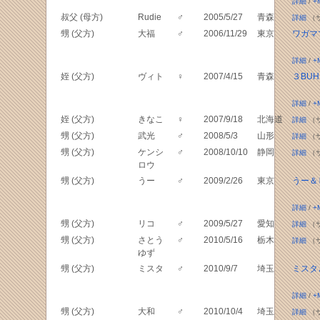
詳細
/
+
叔父 (母方)
Rudie
♂
2005/5/27
青森
詳細
（
甥 (父方)
大福
♂
2006/11/29
東京
ワガマ
詳細
/
+
姪 (父方)
ヴィト
♀
2007/4/15
青森
３BUH
詳細
/
+
姪 (父方)
きなこ
♀
2007/9/18
北海道
詳細
（
甥 (父方)
武光
♂
2008/5/3
山形
詳細
（
甥 (父方)
ケンシ
♂
2008/10/10
静岡
詳細
（
ロウ
甥 (父方)
うー
♂
2009/2/26
東京
うー＆
詳細
/
+
甥 (父方)
リコ
♂
2009/5/27
愛知
詳細
（
甥 (父方)
さとう
♂
2010/5/16
栃木
詳細
（
ゆず
甥 (父方)
ミスタ
♂
2010/9/7
埼玉
ミスタ
詳細
/
+
甥 (父方)
大和
♂
2010/10/4
埼玉
詳細
（