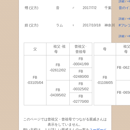
詳細
/
+
甥 (父方)
音
♂
2017/7/2
千葉
音のイ
詳細
/
+
姪 (父方)
ラム
♀
2017/10/18
神奈川
#フレ
詳細
/
+
祖父･祖
曾祖父･
祖父
父
母
母
曾祖母
FB
-00041/99
FB
FB -062
-02612/02
FB
-02480/00
FB
FB
-03105/04
-01108/05
FB
-00325/02
FB
FB -065
-04395/02
FB
-02770/00
このページでは曾祖父・曾祖母でつながる親戚さんは
表示をしていません。
飼い主様は、より詳しい親戚さんの一覧を
ユーザーペ