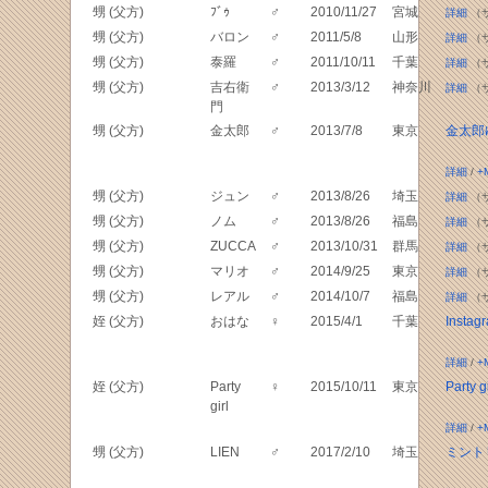
甥 (父方)
ﾌﾞｩ
♂
2010/11/27
宮城
詳細
（
甥 (父方)
バロン
♂
2011/5/8
山形
詳細
（
甥 (父方)
泰羅
♂
2011/10/11
千葉
詳細
（
甥 (父方)
吉右衛
♂
2013/3/12
神奈川
詳細
（
門
甥 (父方)
金太郎
♂
2013/7/8
東京
金太郎
詳細
/
+
甥 (父方)
ジュン
♂
2013/8/26
埼玉
詳細
（
甥 (父方)
ノム
♂
2013/8/26
福島
詳細
（
甥 (父方)
ZUCCA
♂
2013/10/31
群馬
詳細
（
甥 (父方)
マリオ
♂
2014/9/25
東京
詳細
（
甥 (父方)
レアル
♂
2014/10/7
福島
詳細
（
姪 (父方)
おはな
♀
2015/4/1
千葉
Insta
詳細
/
+
姪 (父方)
Party
♀
2015/10/11
東京
Party gi
girl
詳細
/
+
甥 (父方)
LIEN
♂
2017/2/10
埼玉
ミント