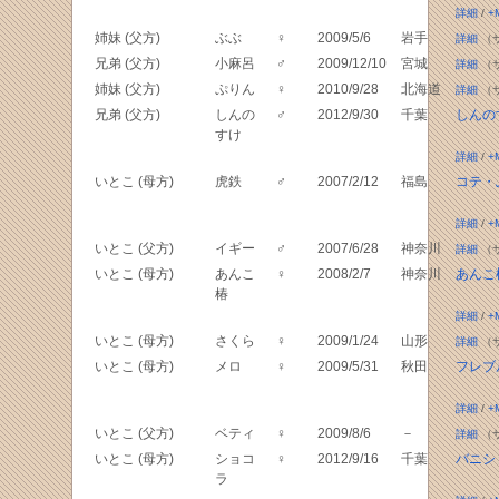
詳細
/
+
姉妹 (父方)
ぶぶ
♀
2009/5/6
岩手
詳細
（
兄弟 (父方)
小麻呂
♂
2009/12/10
宮城
詳細
（
姉妹 (父方)
ぷりん
♀
2010/9/28
北海道
詳細
（
兄弟 (父方)
しんの
♂
2012/9/30
千葉
しんの
すけ
詳細
/
+
いとこ (母方)
虎鉄
♂
2007/2/12
福島
コテ・
詳細
/
+
いとこ (父方)
イギー
♂
2007/6/28
神奈川
詳細
（
いとこ (母方)
あんこ
♀
2008/2/7
神奈川
あんこ
椿
詳細
/
+
いとこ (母方)
さくら
♀
2009/1/24
山形
詳細
（
いとこ (母方)
メロ
♀
2009/5/31
秋田
フレブ
詳細
/
+
いとこ (父方)
ベティ
♀
2009/8/6
－
詳細
（
いとこ (母方)
ショコ
♀
2012/9/16
千葉
バニシ
ラ