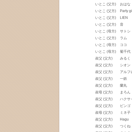
いとこ (父方)
おはな
いとこ (父方)
Party gi
いとこ (父方)
LIEN
いとこ (父方)
音
いとこ (母方)
サトシ
いとこ (父方)
ラム
いとこ (母方)
ココ
いとこ (母方)
菊千代
叔父 (父方)
みるく
叔父 (父方)
シオン
叔父 (父方)
アルフ
叔父 (父方)
一鉄
叔父 (父方)
蘭丸
叔母 (父方)
まろん
叔父 (父方)
ハクサ
叔父 (父方)
ビンゴ
叔母 (父方)
ミネ子
叔父 (父方)
Hagu
叔父 (父方)
つくね