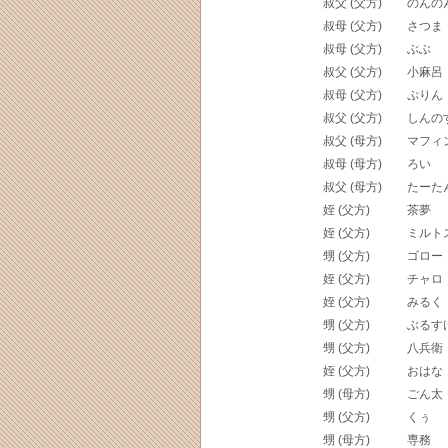
叔父 (父方)
のんの
叔母 (父方)
さつま
叔母 (父方)
ぶぶ
叔父 (父方)
小麻呂
叔母 (父方)
ぷりん
叔父 (父方)
しんの
叔父 (母方)
マフィ
叔母 (母方)
ろい
叔父 (母方)
たーた
姪 (父方)
茶夢
姪 (父方)
ミルト
甥 (父方)
ゴロー
姪 (父方)
チャロ
姪 (父方)
みるく
甥 (父方)
ぶるす
甥 (父方)
八兵衛
姪 (父方)
おはな
甥 (母方)
ごん太
甥 (父方)
くぅ
甥 (母方)
専務