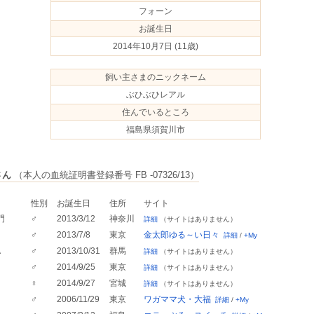
フォーン
お誕生日
2014年10月7日
(11歳)
飼い主さまのニックネーム
ぶひぶひレアル
住んでいるところ
福島県須賀川市
さん
（本人の血統証明書登録番号 FB -07326/13）
性別
お誕生日
住所
サイト
門
♂
2013/3/12
神奈川
詳細
（サイトはありません）
♂
2013/7/8
東京
金太郎ゆる～い日々
詳細
/
+My
A
♂
2013/10/31
群馬
詳細
（サイトはありません）
♂
2014/9/25
東京
詳細
（サイトはありません）
♀
2014/9/27
宮城
詳細
（サイトはありません）
♂
2006/11/29
東京
ワガママ犬・大福
詳細
/
+My