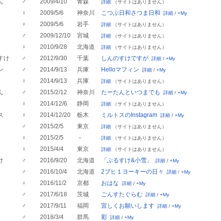
ん
♂
2009/4/10
青森
詳細
（サイトはありません）
♀
2009/5/6
神奈川
こつぶ日和さつま日和
詳細
/
+My
♀
2009/5/6
岩手
詳細
（サイトはありません）
♂
2009/12/10
宮城
詳細
（サイトはありません）
♀
2010/9/28
北海道
詳細
（サイトはありません）
すけ
♂
2012/9/30
千葉
しんのすけですが
詳細
/
+My
ン
♂
2014/9/13
兵庫
Helloマフィン
詳細
/
+My
♀
2014/9/13
兵庫
詳細
（サイトはありません）
ん
♂
2015/2/12
神奈川
たーたんといつまでも
詳細
/
+My
♀
2014/12/6
静岡
詳細
（サイトはありません）
ス
♀
2014/12/20
栃木
ミルトスのInstagram
詳細
/
+My
♂
2015/2/5
東京
詳細
（サイトはありません）
♀
2015/2/5
－
詳細
（サイトはありません）
♀
2015/4/4
東京
詳細
（サイトはありません）
け
♂
2016/9/20
北海道
「ぶるすけ&小雪」
詳細
/
+My
♂
2016/10/4
北海道
2ブヒ１ヨーキーの日々
詳細
/
+My
♀
2016/11/2
京都
おはな
詳細
/
+My
♂
2017/6/18
茨城
ごんすたぐらむ
詳細
/
+My
♂
2017/9/11
福岡
宜しくお願いします
詳細
/
+My
♂
2018/3/4
群馬
彩
詳細
/
+My