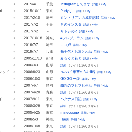
♀
2015/4/1
千葉
Instagramしてます
詳細
/
+My
rl
♀
2015/10/11
東京
Party girl
詳細
/
+My
♂
2017/2/10
埼玉
ミントリアンの成長記録
詳細
/
+My
♂
2017/7/2
千葉
音のインスタ
詳細
/
+My
♂
2017/7/2
－
サトシのig
詳細
/
+My
♀
2017/10/18
神奈川
#フレブルラム
詳細
/
+My
♀
2019/7/7
埼玉
ココ姫
詳細
/
+My
♂
2019/7/7
兵庫
菊千代とお富とねね
詳細
/
+My
♂
2005/11/13
新潟
みるくと花と
詳細
/
+My
♂
2006/3/3
山形
詳細
（サイトはありません）
レッド
♂
2006/8/23
山形
ｱﾙﾌﾚｯﾄﾞ軍曹のBUHI魂
詳細
/
+My
♂
2006/10/3
東京
GO GO 一鉄
詳細
/
+My
♂
2007/4/7
静岡
蘭丸のブヒブヒ生活
詳細
/
+My
♀
2007/4/20
青森
詳細
（サイトはありません）
イ
♂
2007/9/11
東京
ハクナス日記
詳細
/
+My
♂
2008/3/29
東京
詳細
（サイトはありません）
♀
2008/4/25
東京
minecosmo
詳細
/
+My
♂
2008/5/3
神奈川
Hagu
詳細
/
+My
♂
2008/10/8
東京
詳細
（サイトはありません）