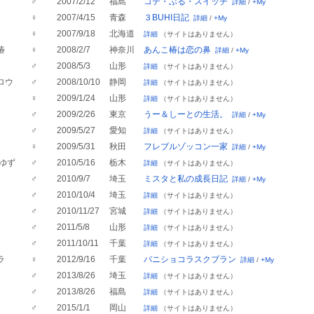
♂
2007/2/12
福島
コテ・ぶる・スイッチ
詳細
/
+My
♀
2007/4/15
青森
３BUHI日記
詳細
/
+My
♀
2007/9/18
北海道
詳細
（サイトはありません）
椿
♀
2008/2/7
神奈川
あんこ椿は恋の鼻
詳細
/
+My
♂
2008/5/3
山形
詳細
（サイトはありません）
ロウ
♂
2008/10/10
静岡
詳細
（サイトはありません）
♀
2009/1/24
山形
詳細
（サイトはありません）
♂
2009/2/26
東京
うー＆しーとの生活。
詳細
/
+My
♂
2009/5/27
愛知
詳細
（サイトはありません）
♀
2009/5/31
秋田
フレブルゾッコン一家
詳細
/
+My
 ゆず
♂
2010/5/16
栃木
詳細
（サイトはありません）
♂
2010/9/7
埼玉
ミスタと私の成長日記
詳細
/
+My
♂
2010/10/4
埼玉
詳細
（サイトはありません）
♂
2010/11/27
宮城
詳細
（サイトはありません）
♂
2011/5/8
山形
詳細
（サイトはありません）
♂
2011/10/11
千葉
詳細
（サイトはありません）
ラ
♀
2012/9/16
千葉
バニショコラスクブラン
詳細
/
+My
♂
2013/8/26
埼玉
詳細
（サイトはありません）
♂
2013/8/26
福島
詳細
（サイトはありません）
♂
2015/1/1
岡山
詳細
（サイトはありません）