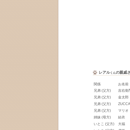
レアル
の親戚
くん
関係
お名前
兄弟 (父方)
吉右衛
兄弟 (父方)
金太郎
兄弟 (父方)
ZUCC
兄弟 (父方)
マリオ
姉妹 (母方)
結衣
いとこ (父方)
大福