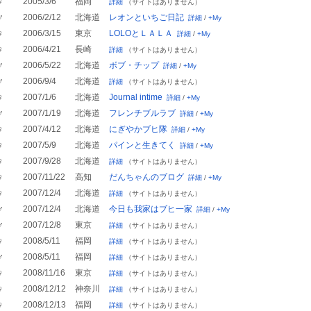
♀
2005/3/6
福岡
詳細
（サイトはありません）
♂
2006/2/12
北海道
レオンといちご日記
詳細
/
+My
♀
2006/3/15
東京
LOLOとＬＡＬＡ
詳細
/
+My
♀
2006/4/21
長崎
詳細
（サイトはありません）
♂
2006/5/22
北海道
ボブ・チップ
詳細
/
+My
♂
2006/9/4
北海道
詳細
（サイトはありません）
♀
2007/1/6
北海道
Journal intime
詳細
/
+My
♂
2007/1/19
北海道
フレンチブルラブ
詳細
/
+My
♀
2007/4/12
北海道
にぎやかブヒ隊
詳細
/
+My
♀
2007/5/9
北海道
パインと生きてく
詳細
/
+My
♀
2007/9/28
北海道
詳細
（サイトはありません）
♀
2007/11/22
高知
だんちゃんのブログ
詳細
/
+My
♀
2007/12/4
北海道
詳細
（サイトはありません）
♂
2007/12/4
北海道
今日も我家はブヒ一家
詳細
/
+My
♂
2007/12/8
東京
詳細
（サイトはありません）
♀
2008/5/11
福岡
詳細
（サイトはありません）
♂
2008/5/11
福岡
詳細
（サイトはありません）
♀
2008/11/16
東京
詳細
（サイトはありません）
♀
2008/12/12
神奈川
詳細
（サイトはありません）
♀
2008/12/13
福岡
詳細
（サイトはありません）