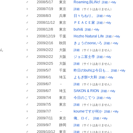
♂
2008/5/17
東京
Roaming,BLiNc!
詳細
/
+My
♀
2008/7/19
東京
詳細
（サイトはありません）
♂
2008/8/3
兵庫
日々ちねり。
詳細
/
+My
♂
2008/11/12
東京
ＰＥＡＣＥ家
詳細
/
+My
♂
2008/12/8
東京
buhi&
詳細
/
+My
♀
2008/12/19
千葉
Hozho Natural Life
詳細
/
+My
♂
2009/2/16
秋田
きょうのsoraいろ
詳細
/
+My
ん
♀
2009/2/22
大阪
詳細
（サイトはありません）
♂
2009/2/22
大阪
ジョニ富士亭
詳細
/
+My
2009/2/25
大阪
詳細
（サイトはありません）
♂
2009/5/7
千葉
昨日のbuhiは今日も…
詳細
/
+My
♀
2009/6/1
埼玉
よもぎ餅+大和
詳細
/
+My
♂
2009/6/7
－
詳細
（サイトはありません）
♂
2009/6/7
埼玉
SAKON & RION
詳細
/
+My
♂
2009/7/4
東京
今日のこてつ
詳細
/
+My
♂
2009/7/5
東京
詳細
（サイトはありません）
♀
2009/7/7
－
koumeですが何か
詳細
/
+My
♂
2009/7/11
東京
俺、ロイ。
詳細
/
+My
♂
2009/9/7
静岡
詳細
（サイトはありません）
♂
2009/10/12
東京
詳細
（サイトはありません）