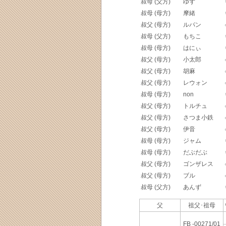
叔母 (父方)
ゆず
叔母 (母方)
摩緒
叔父 (母方)
ルパン
叔母 (父方)
もちこ
叔母 (母方)
はにぃ
叔父 (母方)
小太郎
叔父 (母方)
胡麻
叔父 (母方)
レウォン
叔母 (母方)
non
叔父 (母方)
トルチュ
叔父 (母方)
さつま小鉄
叔父 (母方)
伊音
叔母 (母方)
ジャム
叔母 (母方)
だぶだぶ
叔父 (母方)
ゴンザレス
叔父 (母方)
ブル
叔母 (父方)
あんず
父
祖父･祖母
FB -00271/01