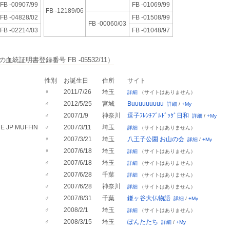
FB -00907/99
FB -01069/99
FB -12189/06
FB -04828/02
FB -01508/99
FB -00060/03
FB -02214/03
FB -01048/97
血統証明書登録番号 FB -05532/11）
性別
お誕生日
住所
サイト
♀
2011/7/26
埼玉
詳細
（サイトはありません）
♂
2012/5/25
宮城
Buuuuuuuuu
詳細
/
+My
♂
2007/1/9
神奈川
逗子ﾌﾚﾝﾁﾌﾞﾙﾄﾞｯｸﾞ日和
詳細
/
+My
E JP MUFFIN
♂
2007/3/11
埼玉
詳細
（サイトはありません）
♀
2007/3/21
埼玉
八王子公園 お山の会
詳細
/
+My
♀
2007/6/18
埼玉
詳細
（サイトはありません）
♂
2007/6/18
埼玉
詳細
（サイトはありません）
♂
2007/6/28
千葉
詳細
（サイトはありません）
♂
2007/6/28
神奈川
詳細
（サイトはありません）
♂
2007/8/31
千葉
鎌ヶ谷大仏物語
詳細
/
+My
♂
2008/2/1
埼玉
詳細
（サイトはありません）
♂
2008/3/15
埼玉
ぽんたたち
詳細
/
+My