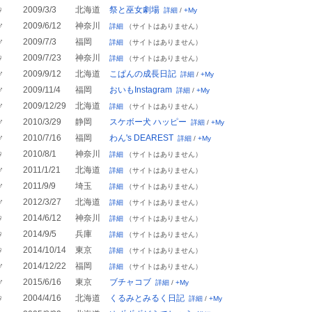
♀
2009/3/3
北海道
祭と巫女劇場
詳細
/
+My
♂
2009/6/12
神奈川
詳細
（サイトはありません）
♂
2009/7/3
福岡
詳細
（サイトはありません）
♀
2009/7/23
神奈川
詳細
（サイトはありません）
♂
2009/9/12
北海道
こぱんの成長日記
詳細
/
+My
♂
2009/11/4
福岡
おいもInstagram
詳細
/
+My
♂
2009/12/29
北海道
詳細
（サイトはありません）
♂
2010/3/29
静岡
スケボー犬 ハッピー
詳細
/
+My
♂
2010/7/16
福岡
わん's DEAREST
詳細
/
+My
♀
2010/8/1
神奈川
詳細
（サイトはありません）
♂
2011/1/21
北海道
詳細
（サイトはありません）
♂
2011/9/9
埼玉
詳細
（サイトはありません）
♂
2012/3/27
北海道
詳細
（サイトはありません）
♀
2014/6/12
神奈川
詳細
（サイトはありません）
♀
2014/9/5
兵庫
詳細
（サイトはありません）
♀
2014/10/14
東京
詳細
（サイトはありません）
♂
2014/12/22
福岡
詳細
（サイトはありません）
♂
2015/6/16
東京
ブチャコブ
詳細
/
+My
♀
2004/4/16
北海道
くるみとみるく日記
詳細
/
+My