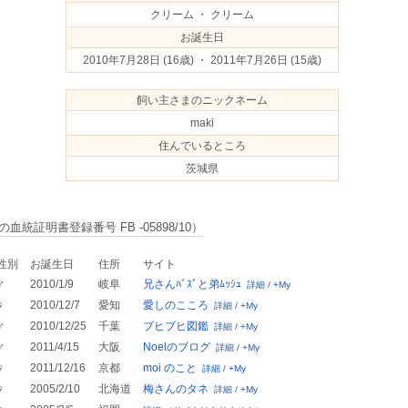
クリーム ・ クリーム
お誕生日
2010年7月28日
(16歳) ・ 2011年7月26日
(15歳)
飼い主さまのニックネーム
maki
住んでいるところ
茨城県
血統証明書登録番号 FB -05898/10）
性別
お誕生日
住所
サイト
♂
2010/1/9
岐阜
兄さんﾊﾞｽﾞと弟ﾑｯｼｭ
詳細
/
+My
♀
2010/12/7
愛知
愛しのこころ
詳細
/
+My
♂
2010/12/25
千葉
ブヒブヒ図鑑
詳細
/
+My
♂
2011/4/15
大阪
Noelのブログ
詳細
/
+My
♀
2011/12/16
京都
moi のこと
詳細
/
+My
♀
2005/2/10
北海道
梅さんのタネ
詳細
/
+My