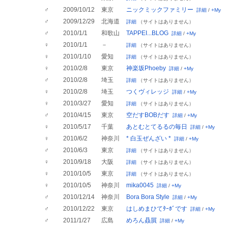
♂
2009/10/12
東京
ニックミックファミリー
詳細
/
+My
♂
2009/12/29
北海道
詳細
（サイトはありません）
♂
2010/1/1
和歌山
TAPPEI...BLOG
詳細
/
+My
♀
2010/1/1
－
詳細
（サイトはありません）
♀
2010/1/10
愛知
詳細
（サイトはありません）
♀
2010/2/8
東京
神楽坂Phoeby
詳細
/
+My
♂
2010/2/8
埼玉
詳細
（サイトはありません）
♀
2010/2/8
埼玉
つくヴィレッジ
詳細
/
+My
♀
2010/3/27
愛知
詳細
（サイトはありません）
♂
2010/4/15
東京
空だすBOBだす
詳細
/
+My
♀
2010/5/17
千葉
あとむとてるるの毎日
詳細
/
+My
♀
2010/6/2
神奈川
* 白玉ぜんざい *
詳細
/
+My
♂
2010/6/3
東京
詳細
（サイトはありません）
♀
2010/9/18
大阪
詳細
（サイトはありません）
♀
2010/10/5
東京
詳細
（サイトはありません）
♀
2010/10/5
神奈川
mika0045
詳細
/
+My
♂
2010/12/14
神奈川
Bora Bora Style
詳細
/
+My
♂
2010/12/22
東京
はしめまひてﾀｰﾎﾞです
詳細
/
+My
♂
2011/1/27
広島
めろん贔屓
詳細
/
+My