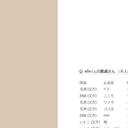
elle
の親戚さん
（本人の
くん
関係
お名前
兄弟 (父方)
ﾊﾞｽﾞ
姉妹 (父方)
こころ
兄弟 (父方)
ウメヲ
兄弟 (父方)
ココ太
姉妹 (父方)
moi
いとこ (父方)
梅