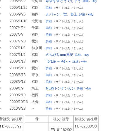
♀
2005/8/22
北海道
ゆずずずどうでしょう
詳細
/
+My
♀
2005/11/25
福岡
詳細
（サイトはありません）
♂
2006/9/25
福岡
ルパ～ン一世、参上
詳細
/
+My
♀
2006/11/10
北海道
詳細
（サイトはありません）
♀
2007/4/24
千葉
詳細
（サイトはありません）
♂
2007/5/7
福岡
詳細
（サイトはありません）
♂
2007/7/20
愛知
詳細
（サイトはありません）
♂
2007/11/9
神奈川
詳細
（サイトはありません）
♀
2007/11/9
福岡
のんびりnon日記
詳細
/
+My
♂
2008/1/17
福岡
Tortue ～ﾄﾙﾁｭ～
詳細
/
+My
♂
2008/6/13
愛知
詳細
（サイトはありません）
♂
2008/6/13
東京
詳細
（サイトはありません）
♀
2008/9/13
福岡
詳細
（サイトはありません）
♀
2009/1/9
埼玉
NEWトンチンカン
詳細
/
+My
♂
2009/2/19
福岡
詳細
（サイトはありません）
♂
2009/10/26
大分
詳細
（サイトはありません）
♀
2010/8/28
－
詳細
（サイトはありません）
曾祖父･
曾祖母
母
祖父･祖母
曾祖父･
曾祖母
FB -00563/99
FB -02603/00
FB -01182/02