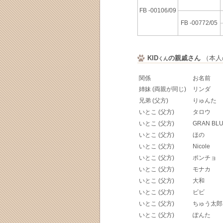
FB -00106/09
FB -00772/05
KID
の親戚さん
（本人の
くん
関係
お名前
姉妹 (両親が同じ)
リンダ
兄弟 (父方)
りゅんた
いとこ (父方)
タロウ
いとこ (父方)
GRAN BLU
いとこ (父方)
ほの
いとこ (父方)
Nicole
いとこ (父方)
ポンチョ
いとこ (父方)
モナカ
いとこ (父方)
大和
いとこ (父方)
ビビ
いとこ (父方)
ちゅう太郎
いとこ (父方)
ぽんた