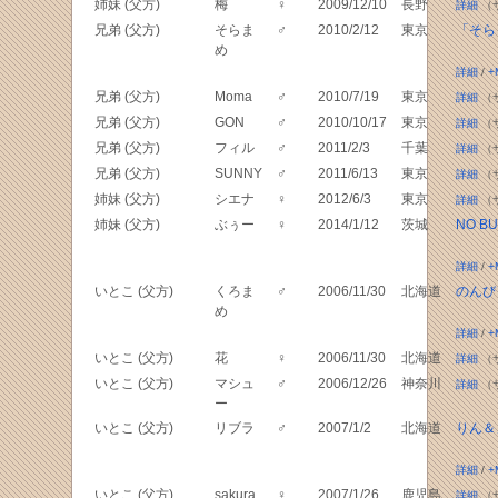
姉妹 (父方)
梅
♀
2009/12/10
長野
詳細
（
兄弟 (父方)
そらま
♂
2010/2/12
東京
「そら
め
詳細
/
+
兄弟 (父方)
Moma
♂
2010/7/19
東京
詳細
（
兄弟 (父方)
GON
♂
2010/10/17
東京
詳細
（
兄弟 (父方)
フィル
♂
2011/2/3
千葉
詳細
（
兄弟 (父方)
SUNNY
♂
2011/6/13
東京
詳細
（
姉妹 (父方)
シエナ
♀
2012/6/3
東京
詳細
（
姉妹 (父方)
ぶぅー
♀
2014/1/12
茨城
NO BUH
詳細
/
+
いとこ (父方)
くろま
♂
2006/11/30
北海道
のんび
め
詳細
/
+
いとこ (父方)
花
♀
2006/11/30
北海道
詳細
（
いとこ (父方)
マシュ
♂
2006/12/26
神奈川
詳細
（
ー
いとこ (父方)
リブラ
♂
2007/1/2
北海道
りん＆
詳細
/
+
いとこ (父方)
sakura
♀
2007/1/26
鹿児島
詳細
（