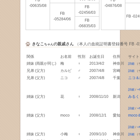
FB
FB
-00635/08
-04876/08
FB
-02456/03
FB
FB -024
-05284/06
FB
-06835/03
きなこ
の親戚さん
（本人の血統証明書登録番号 FB -018
ちゃん
関係
お名前
性別
お誕生日
住所
サイト
姉妹 (両親が同じ)
梅
♀
2013/4/2
神奈川
詳細
（
兄弟 (父方)
カルビ
♂
2007/4/8
宮崎
詳細
（
兄弟 (父方)
ニコ
♂
2007/4/8
千葉
ニコ＆
詳細
/
+
姉妹 (父方)
花
♀
2008/11/10
新潟
みるく
詳細
/
+
姉妹 (父方)
moco
♀
2008/12/1
愛知
moc
詳細
/
+
姉妹 (父方)
小梅
♀
2009/1/10
神奈川
詳細
（