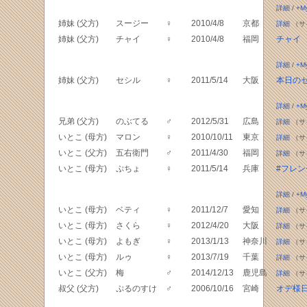
詳細
/
+M
姉妹 (父方)
スージー
♀
2010/4/8
京都
詳細
（サ
姉妹 (父方)
チャイ
♀
2010/4/8
福岡
チャイ
詳細
/
+M
姉妹 (父方)
セシル
♀
2011/5/14
大阪
本日の
詳細
/
+M
兄弟 (父方)
のぶてる
♂
2012/5/31
広島
詳細
（サ
いとこ (母方)
マロン
♀
2010/10/11
東京
詳細
（サ
いとこ (父方)
五右衛門
♂
2011/4/30
福岡
詳細
（サ
いとこ (母方)
ぷちょ
♀
2011/5/14
兵庫
#フレ
詳細
/
+M
いとこ (母方)
ベティ
♀
2011/12/7
愛知
詳細
（サ
いとこ (母方)
さくら
♀
2012/4/20
大阪
詳細
（サ
いとこ (母方)
よもぎ
♀
2013/1/13
神奈川
詳細
（サ
いとこ (母方)
ルゥ
♀
2013/7/19
千葉
詳細
（サ
いとこ (父方)
梅
♂
2014/12/13
鹿児島
詳細
（サ
叔父 (父方)
ぷるのすけ
♂
2006/10/16
宮崎
オデ様