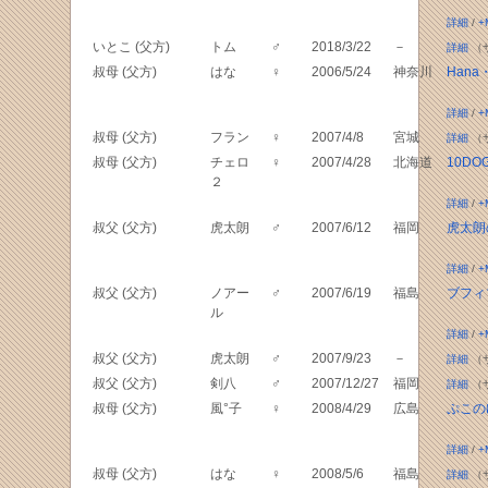
詳細
/
+
いとこ (父方)
トム
♂
2018/3/22
－
詳細
（
叔母 (父方)
はな
♀
2006/5/24
神奈川
Hana・
詳細
/
+
叔母 (父方)
フラン
♀
2007/4/8
宮城
詳細
（
叔母 (父方)
チェロ
♀
2007/4/28
北海道
10DO
２
詳細
/
+
叔父 (父方)
虎太朗
♂
2007/6/12
福岡
虎太朗
詳細
/
+
叔父 (父方)
ノアー
♂
2007/6/19
福島
ブフィ
ル
詳細
/
+
叔父 (父方)
虎太朗
♂
2007/9/23
－
詳細
（
叔父 (父方)
剣八
♂
2007/12/27
福岡
詳細
（
叔母 (父方)
風°子
♀
2008/4/29
広島
ぷこの
詳細
/
+
叔母 (父方)
はな
♀
2008/5/6
福島
詳細
（