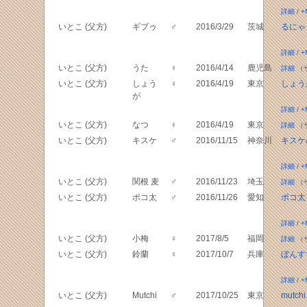
詳細
/
+
いとこ (父方)
ギブゥ
♂
2016/3/29
茨城
るにゃ
詳細
/
+
いとこ (父方)
うた
♀
2016/4/14
鹿児島
詳細
（
いとこ (父方)
しょう
♀
2016/4/19
東京
しょうが
が
詳細
/
+
いとこ (父方)
なつ
♀
2016/4/19
東京
詳細
（
いとこ (父方)
キスケ
♂
2016/11/15
神奈川
キスケ
詳細
/
+
いとこ (父方)
関根 麦
♂
2016/11/23
埼玉
詳細
（
いとこ (父方)
ポコ太
♂
2016/11/26
愛知
ポコ太
詳細
/
+
いとこ (父方)
小梅
♀
2017/8/5
福岡
詳細
（
いとこ (父方)
鈴蘭
♀
2017/10/7
兵庫
ぼんす
詳細
/
+
いとこ (父方)
Mutchi
♂
2017/10/25
東京
mutchi