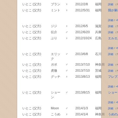
いとこ (父方)
ブラン
♀
2012/2/8
福岡
詳細
（
いとこ (父方)
ミント
♀
2012/5/31
福岡
我が家
詳細
/
+
いとこ (父方)
ジジ
♀
2012/6/5
滋賀
詳細
（
いとこ (父方)
伝介
♂
2012/6/20
兵庫
詳細
（
いとこ (父方)
ぶり
♀
2012/10/24
広島
エルエ
詳細
/
+
いとこ (父方)
エリッ
♂
2013/6/8
石川
詳細
（
ク
いとこ (父方)
ガボ
♂
2013/7/10
神奈川
詳細
（
いとこ (父方)
虎徹
♂
2013/7/10
茨城
詳細
（
いとこ (父方)
グッチ
♀
2013/8/13
福岡
フレブル
詳細
/
+
いとこ (父方)
ショー
♂
2013/8/15
福岡
ショー
ン
詳細
/
+
いとこ (父方)
Moon
♂
2014/1/3
福岡
詳細
（
いとこ (父方)
こうめ
♀
2014/1/4
神奈川
うめの