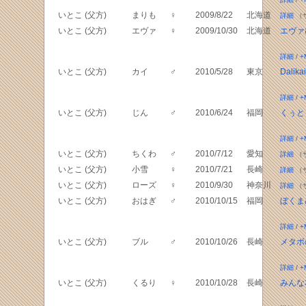
いとこ (父方)
まりも
♀
2009/8/22
北海道
詳細
（
いとこ (父方)
エヴァ
♀
2009/10/30
北海道
エヴァ
詳細
/
+
いとこ (父方)
カイ
♂
2010/5/28
東京
Dali
詳細
/
+
いとこ (父方)
じん
♂
2010/6/24
福岡
くぅと
詳細
/
+
いとこ (父方)
ちくわ
♂
2010/7/12
愛知
詳細
（
いとこ (父方)
小雪
♀
2010/7/21
長崎
詳細
（
いとこ (父方)
ローズ
♀
2010/9/30
神奈川
詳細
（
いとこ (父方)
おはぎ
♂
2010/10/15
福岡
ぼくま
詳細
/
+
いとこ (父方)
ブル
♂
2010/10/26
長崎
メタボ
詳細
/
+
いとこ (父方)
くるり
♀
2010/10/28
長崎
みんな