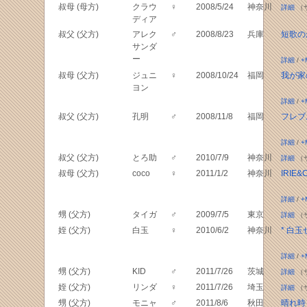
叔母 (母方)
クラウ
♀
2008/5/24
神奈川
詳細
（
ディア
叔父 (父方)
アレク
♂
2008/8/23
兵庫
短歌の
サンダ
ー
詳細
/
+
叔母 (父方)
ジュニ
♀
2008/10/24
福岡
我が家
ヨン
詳細
/
+
叔父 (父方)
孔明
♂
2008/11/8
福岡
フレブ
詳細
/
+
叔父 (父方)
とろ助
♂
2010/7/9
神奈川
詳細
（
叔母 (父方)
coco
♀
2011/1/2
神奈川
IRIE&
詳細
/
+
甥 (父方)
タイガ
♂
2009/7/5
東京
詳細
（
姪 (父方)
白玉
♀
2010/6/2
神奈川
* 白玉
詳細
/
+
甥 (父方)
KID
♂
2011/7/26
茨城
詳細
（
姪 (父方)
リンダ
♀
2011/7/26
埼玉
詳細
（
甥 (父方)
モニャ
♂
2011/8/6
秋田
晴れ時