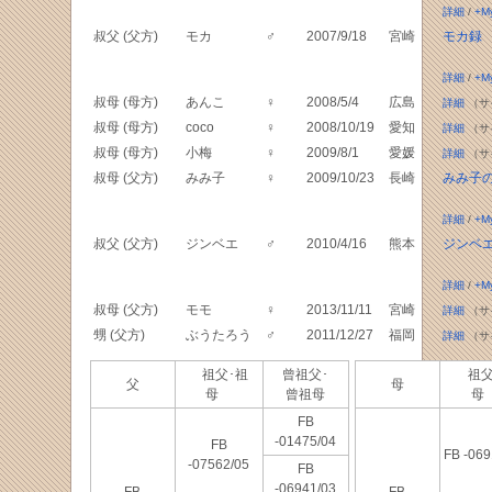
詳細
/
+M
叔父 (父方)
モカ
♂
2007/9/18
宮崎
モカ録
詳細
/
+M
叔母 (母方)
あんこ
♀
2008/5/4
広島
詳細
（サ
叔母 (母方)
coco
♀
2008/10/19
愛知
詳細
（サ
叔母 (母方)
小梅
♀
2009/8/1
愛媛
詳細
（サ
叔母 (父方)
みみ子
♀
2009/10/23
長崎
みみ子
詳細
/
+M
叔父 (父方)
ジンベエ
♂
2010/4/16
熊本
ジンベ
詳細
/
+M
叔母 (父方)
モモ
♀
2013/11/11
宮崎
詳細
（サ
甥 (父方)
ぶうたろう
♂
2011/12/27
福岡
詳細
（サ
祖父･祖
曾祖父･
祖父
父
母
母
曾祖母
FB
-01475/04
FB
FB -069
-07562/05
FB
-06941/03