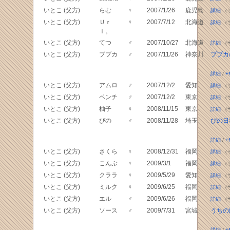
いとこ (父方)
らむ
♀
2007/1/26
鹿児島
詳細
（
いとこ (父方)
Ｕｒ
♀
2007/7/12
北海道
詳細
（
ｉ。
いとこ (父方)
てつ
♂
2007/10/27
北海道
詳細
（
いとこ (父方)
ブブカ
♂
2007/11/26
神奈川
ブブカ
詳細
/
+
いとこ (父方)
アムロ
♂
2007/12/2
愛知
詳細
（
いとこ (父方)
ペンチ
♂
2007/12/2
東京
詳細
（
いとこ (父方)
柚子
♀
2008/11/15
東京
詳細
（
いとこ (父方)
ぴの
♂
2008/11/28
埼玉
ぴの日
詳細
/
+
いとこ (父方)
さくら
♀
2008/12/31
福岡
詳細
（
いとこ (父方)
こんぶ
♀
2009/3/1
福岡
詳細
（
いとこ (父方)
クララ
♀
2009/5/29
愛知
詳細
（
いとこ (父方)
ミルク
♀
2009/6/25
福岡
詳細
（
いとこ (父方)
エル
♂
2009/6/26
福岡
詳細
（
いとこ (父方)
ソース
♂
2009/7/31
宮城
うちの
詳細
/
+