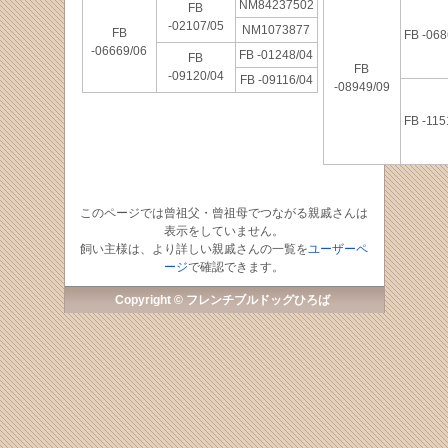
NM84237502
FB
-02107/05
NM1073877
FB
FB -068
-06669/06
FB -01248/04
FB
FB
-09120/04
FB -09116/04
-08949/09
FB -115
このページでは曾祖父・曾祖母でつながる親戚さんは
表示をしていません。
飼い主様は、より詳しい親戚さんの一覧を
ユーザーペ
ージ
で確認できます。
Copyright © フレンチブルドッグひろば