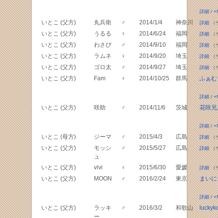
詳細
/
+
いとこ (父方)
丸兵衛
♂
2014/1/4
神奈川
詳細
（
いとこ (父方)
うるる
♀
2014/6/24
福岡
詳細
（
いとこ (父方)
わさび
♂
2014/9/10
福岡
詳細
（
いとこ (父方)
ラムネ
♀
2014/9/20
埼玉
詳細
（
いとこ (父方)
ゴロ太
♂
2014/9/27
埼玉
詳細
（
いとこ (父方)
Fam
♀
2014/10/25
群馬
ふぁむ
詳細
/
+
いとこ (父方)
咲助
♂
2014/11/6
茨城
花咲兄
詳細
/
+
いとこ (母方)
ジーマ
♂
2015/4/3
広島
詳細
（
いとこ (父方)
モッシ
♂
2015/5/27
広島
詳細
（
ュ
いとこ (父方)
vivi
♀
2015/6/30
愛媛
詳細
（
いとこ (父方)
MOON
♂
2016/2/24
東京
まいに
詳細
/
+
いとこ (父方)
ラッキ
♂
2016/3/2
和歌山
luckyk
ー