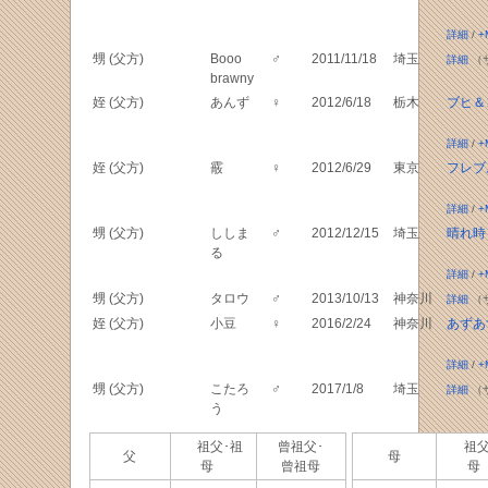
詳細
/
+
甥 (父方)
Booo
♂
2011/11/18
埼玉
詳細
（
brawny
姪 (父方)
あんず
♀
2012/6/18
栃木
ブヒ＆
詳細
/
+
姪 (父方)
霰
♀
2012/6/29
東京
フレブ
詳細
/
+
甥 (父方)
ししま
♂
2012/12/15
埼玉
晴れ時
る
詳細
/
+
甥 (父方)
タロウ
♂
2013/10/13
神奈川
詳細
（
姪 (父方)
小豆
♀
2016/2/24
神奈川
あずあ
詳細
/
+
甥 (父方)
こたろ
♂
2017/1/8
埼玉
詳細
（
う
祖父･祖
曾祖父･
祖父
父
母
母
曾祖母