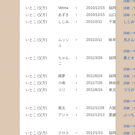
詳細
/
+
いとこ (父方)
Velma
♀
2010/12/15
福岡
詳細
（
いとこ (父方)
あずき
♀
2010/12/15
山口
詳細
（
いとこ (父方)
しじみ
♀
2011/2/11
千葉
しじみ
詳細
/
+
いとこ (父方)
ムッシ
♂
2011/2/11
岐阜
兄さんﾊ
ュ
詳細
/
+
いとこ (父方)
ちゃん
♀
2011/3/26
福岡
蒼とキ
こ
詳細
/
+
いとこ (父方)
羅夢
♀
2011/6/24
福岡
詳細
（
いとこ (父方)
小南
♀
2011/7/28
神奈川
詳細
（
いとこ (父方)
コリ
♀
2011/8/16
東京
コリの
詳細
/
+
いとこ (父方)
風太
♂
2011/11/28
大阪
詳細
（
いとこ (父方)
アジャ
♀
2011/12/13
愛媛
ぶっち
詳細
/
+
いとこ (父方)
クロス
♂
2012/1/23
福岡
詳細
（