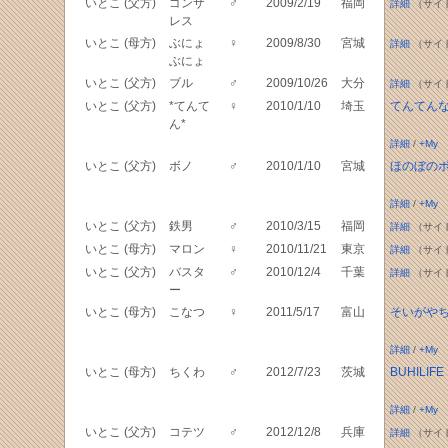
いとこ (父方)
ゴンザ
♂
2009/2/19
福岡
詳細
（サイ
レス
いとこ (母方)
ぶにょ
♀
2009/8/30
宮城
詳細
（サイ
ぶにょ
いとこ (父方)
ブル
♂
2009/10/26
大分
詳細
（サイ
いとこ (父方)
*てんて
♀
2010/1/10
埼玉
てんてん
ん*
詳細
/
+My
いとこ (父方)
ボノ
♂
2010/1/10
宮城
ほのぼの
詳細
/
+My
いとこ (父方)
鉄男
♂
2010/3/15
福岡
詳細
（サイ
いとこ (母方)
マロン
♀
2010/11/21
東京
詳細
（サイ
いとこ (父方)
バスタ
♂
2010/12/4
千葉
詳細
（サイ
ー
いとこ (母方)
こなつ
♀
2011/5/17
富山
そいがや
詳細
/
+My
いとこ (母方)
ちくわ
♂
2012/7/23
茨城
BUHILIFE
詳細
/
+My
いとこ (父方)
コテツ
♂
2012/12/8
兵庫
詳細
（サイ