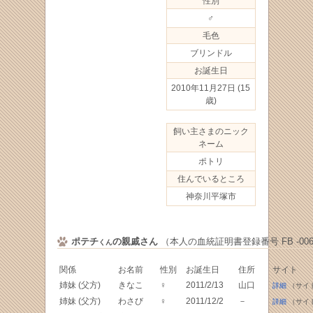
性別
♂
毛色
ブリンドル
お誕生日
2010年11月27日
(15
歳)
飼い主さまのニック
ネーム
ポトリ
住んでいるところ
神奈川平塚市
ポテチ
の親戚さん
（本人の血統証明書登録番号 FB -0060
くん
関係
お名前
性別
お誕生日
住所
サイト
姉妹 (父方)
きなこ
♀
2011/2/13
山口
詳細
（サイ
姉妹 (父方)
わさび
♀
2011/12/2
－
詳細
（サイ