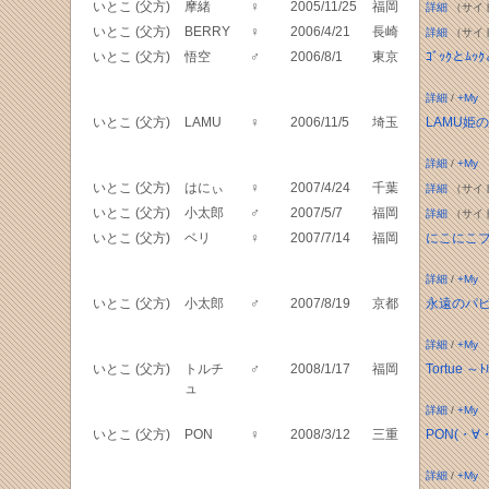
いとこ (父方)
摩緒
♀
2005/11/25
福岡
詳細
（サイ
いとこ (父方)
BERRY
♀
2006/4/21
長崎
詳細
（サイ
いとこ (父方)
悟空
♂
2006/8/1
東京
ｺﾞｯｸとﾑ
詳細
/
+My
いとこ (父方)
LAMU
♀
2006/11/5
埼玉
LAMU姫
詳細
/
+My
いとこ (父方)
はにぃ
♀
2007/4/24
千葉
詳細
（サイ
いとこ (父方)
小太郎
♂
2007/5/7
福岡
詳細
（サイ
いとこ (父方)
ベリ
♀
2007/7/14
福岡
にこにこ
詳細
/
+My
いとこ (父方)
小太郎
♂
2007/8/19
京都
永遠のパ
詳細
/
+My
いとこ (父方)
トルチ
♂
2008/1/17
福岡
Tortue ～
ュ
詳細
/
+My
いとこ (父方)
PON
♀
2008/3/12
三重
PON(・∀
詳細
/
+My