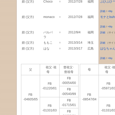
姪 (父方)
Choco
♀
2012/7/28
福岡
ぶひぶひ＊
詳細
/
+My
姪 (父方)
monaco
♀
2012/7/28
福岡
モナとbuh
詳細
/
+My
姪 (父方)
バルバ
♀
2012/9/4
福岡
詳細
（サイ
ラ
姪 (父方)
ももこ
♀
2013/3/14
埼玉
詳細
（サイ
姪 (父方)
はな
♀
2013/3/17
広島
はなちゃ
詳細
/
+My
祖父･祖
曾祖父･
祖父･
父
母
母
曾祖母
母
FB
-00054/00
FB
FB
-01220/01
-05971/0
FB
-00540/99
FB
FB
-04605/05
-08547/04
FB
-01715/01
FB
FB
-01331/03
-01331/0
FB