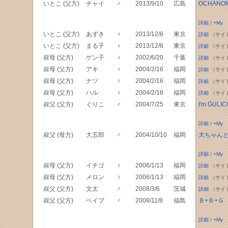
いとこ (父方)
チャイ
♂
2013/9/10
広島
OCHAN
詳細
/
+My
いとこ (父方)
あずき
♀
2013/12/6
東京
詳細
（サイ
いとこ (父方)
まる子
♀
2013/12/6
東京
詳細
（サイ
叔母 (父方)
ゲン子
♀
2002/6/20
千葉
詳細
（サイ
叔母 (父方)
アキ
♀
2004/2/16
福岡
詳細
（サイ
叔母 (父方)
ナツ
♀
2004/2/16
福岡
詳細
（サイ
叔母 (父方)
ハル
♀
2004/2/16
福岡
詳細
（サイ
叔父 (父方)
ぐりこ
♂
2004/7/25
東京
I'm GULIC
詳細
/
+My
叔父 (母方)
大五郎
♂
2004/10/10
福岡
大ちゃん
詳細
/
+My
叔母 (父方)
イチゴ
♀
2006/1/13
福岡
詳細
（サイ
叔母 (父方)
メロン
♀
2006/1/13
福岡
詳細
（サイ
叔父 (父方)
文太
♂
2008/3/6
茨城
詳細
（サイ
叔父 (父方)
ベイブ
♂
2008/11/8
福島
Ｂ+Ｂ+Ｇ
詳細
/
+My