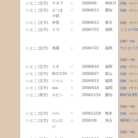
いとこ (父方)
テネブ
♀
2008/6/6
神奈川
詳細
（サイ
いとこ (父方)
さつま
♂
2008/6/13
愛知
詳細
（サイ
小鉄
いとこ (父方)
伊音
♂
2008/6/13
東京
詳細
（サイ
いとこ (父方)
イヴ
♀
2008/7/22
福岡
ミミイヴ
詳細
/
+My
いとこ (父方)
海栗
♀
2008/7/22
福岡
ウニとパ
詳細
/
+My
いとこ (父方)
リキ
♂
2008/8/18
福岡
詳細
（サイ
いとこ (父方)
BUCCHI
♂
2008/8/27
富山
詳細
（サイ
いとこ (父方)
ジャム
♀
2008/9/13
福岡
詳細
（サイ
いとこ (父方)
suu
♀
2008/9/18
福岡
詳細
（サイ
いとこ (母方)
ロビン
♀
2008/11/16
愛知
BiiK''sLIFE
詳細
/
+My
いとこ (父方)
ｼｭｼｭ
♀
2008/12/28
熊本
詳細
（サイ
いとこ (父方)
だぶだ
♀
2009/1/9
埼玉
NEWトン
ぶ
詳細
/
+My