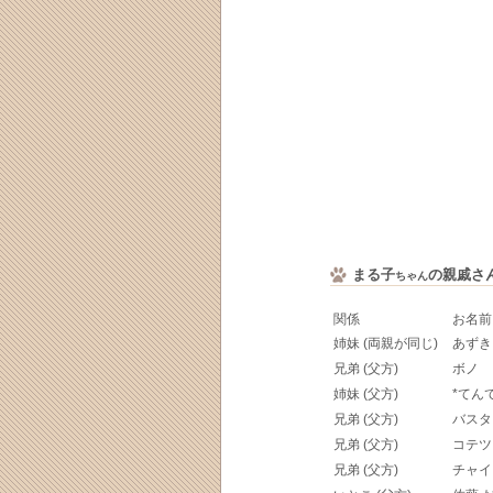
まる子
の親戚さ
ちゃん
関係
お名前
姉妹 (両親が同じ)
あずき
兄弟 (父方)
ボノ
姉妹 (父方)
*てん
兄弟 (父方)
バスタ
兄弟 (父方)
コテツ
兄弟 (父方)
チャイ