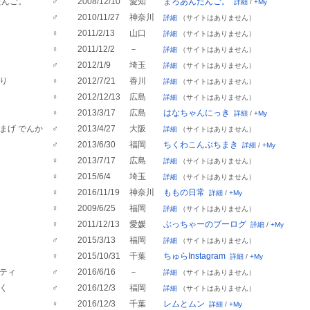
だんご。
♂
2008/12/10
愛知
まろあんだんご。
詳細
/
+My
♂
2010/11/27
神奈川
詳細
（サイトはありません）
♀
2011/2/13
山口
詳細
（サイトはありません）
♀
2011/12/2
－
詳細
（サイトはありません）
♂
2012/1/9
埼玉
詳細
（サイトはありません）
り
♀
2012/7/21
香川
詳細
（サイトはありません）
♀
2012/12/13
広島
詳細
（サイトはありません）
♀
2013/3/17
広島
はなちゃんにっき
詳細
/
+My
まげ でんか
♂
2013/4/27
大阪
詳細
（サイトはありません）
♂
2013/6/30
福岡
ちくわこんぶちまき
詳細
/
+My
♀
2013/7/17
広島
詳細
（サイトはありません）
♀
2015/6/4
埼玉
詳細
（サイトはありません）
♀
2016/11/19
神奈川
ももの日常
詳細
/
+My
♀
2009/6/25
福岡
詳細
（サイトはありません）
♀
2011/12/13
愛媛
ぶっちゃーのブーログ
詳細
/
+My
♂
2015/3/13
福岡
詳細
（サイトはありません）
♀
2015/10/31
千葉
ちゅらInstagram
詳細
/
+My
ティ
♂
2016/6/16
－
詳細
（サイトはありません）
く
♂
2016/12/3
福岡
詳細
（サイトはありません）
♀
2016/12/3
千葉
レムとムン
詳細
/
+My