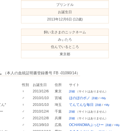
ブリンドル
お誕生日
2013年12月6日
(12歳)
飼い主さまのニックネーム
みぃたろ
住んでいるところ
東京都
ん
（本人の血統証明書登録番号 FB -01090/14）
性別
お誕生日
住所
サイト
♀
2013/12/6
東京
詳細
（サイトはありません）
♂
2010/1/10
宮城
ほのぼのボノ
詳細
/
+My
てん*
♀
2010/1/10
埼玉
てんてんな毎日
詳細
/
+My
ー
♂
2010/12/4
千葉
詳細
（サイトはありません）
♂
2012/12/8
兵庫
詳細
（サイトはありません）
♂
2013/9/10
広島
OCHANOMAぶっひー
詳細
/
+My