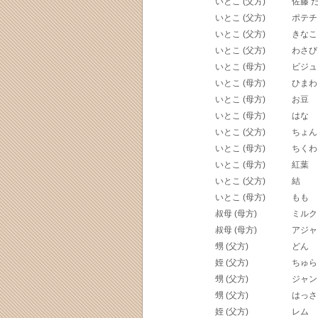
いとこ (父方)
佐藤 
いとこ (父方)
ポテチ
いとこ (父方)
きなこ
いとこ (父方)
わさび
いとこ (母方)
ビジュ
いとこ (母方)
ひまわ
いとこ (母方)
お豆
いとこ (母方)
はな
いとこ (父方)
ちょん
いとこ (母方)
ちくわ
いとこ (母方)
紅葉
いとこ (父方)
結
いとこ (母方)
もも
叔母 (母方)
ミルク
叔母 (母方)
アジャ
甥 (父方)
どん
姪 (父方)
ちゅら
甥 (父方)
ジャン
甥 (父方)
はっさ
姪 (父方)
レム