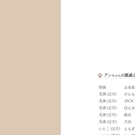
アン
の親戚
ちゃん
関係
お名前
兄弟 (父方)
がんも
兄弟 (父方)
JACK
兄弟 (父方)
ぽん太
兄弟 (父方)
銀次
兄弟 (父方)
大吉
いとこ (父方)
よもぎ