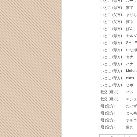
いとこ (母方)
ルーフ
いとこ (母方)
ぽて
いとこ (父方)
まりも
いとこ (父方)
ぼぶ
いとこ (母方)
ぱん
いとこ (母方)
カルダ
いとこ (母方)
SMILE
いとこ (母方)
いな瀬
いとこ (母方)
セナ
いとこ (母方)
ハナ
いとこ (母方)
Mahal
いとこ (母方)
coco
いとこ (母方)
ヒポ
叔父 (母方)
バム
叔父 (母方)
マシュ
甥 (父方)
だいず
甥 (父方)
どん兵
甥 (父方)
ポルコ -
甥 (父方)
蘭丸