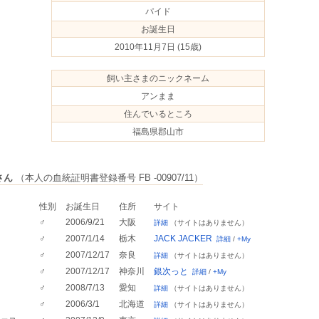
パイド
お誕生日
2010年11月7日
(15歳)
飼い主さまのニックネーム
アンまま
住んでいるところ
福島県郡山市
さん
（本人の血統証明書登録番号 FB -00907/11）
性別
お誕生日
住所
サイト
♂
2006/9/21
大阪
詳細
（サイトはありません）
♂
2007/1/14
栃木
JACK JACKER
詳細
/
+My
♂
2007/12/17
奈良
詳細
（サイトはありません）
♂
2007/12/17
神奈川
銀次っと
詳細
/
+My
♂
2008/7/13
愛知
詳細
（サイトはありません）
♂
2006/3/1
北海道
詳細
（サイトはありません）