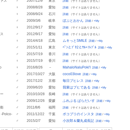
ァス
♂
2007/12/9
東京
詳細
（サイトはありません）
♀
2008/8/28
愛知
詳細
（サイトはありません）
♀
2008/9/24
石川
詳細
（サイトはありません）
♂
2009/3/6
岐阜
ぼぶとおかん
詳細
/
+My
♀
2012/9/17
愛知
詳細
（サイトはありません）
ス
♂
2012/9/17
愛知
詳細
（サイトはありません）
♀
2014/4/18
広島
ムキっとSMILE
詳細
/
+My
♂
2015/1/11
東京
ﾍﾟﾝとﾌﾞﾀ2とｻﾙ+ﾌﾚﾌﾞﾙ
詳細
/
+My
♂
2015/7/19
香川
詳細
（サイトはありません）
♀
2015/7/19
香川
詳細
（サイトはありません）
o
♀
2016/8/26
－
MahaloNaluPoki'I
詳細
/
+My
♂
2017/10/27
大阪
coco03love
詳細
/
+My
♂
2017/12/2
京都
毎日ブヒレス
詳細
/
+My
♂
2009/6/20
愛知
我輩はブヒである
詳細
/
+My
ー
♂
2010/10/28
長崎
詳細
（サイトはありません）
♂
2009/12/26
愛媛
ふれぶる ぱらだいす
詳細
/
+My
衛
♂
2011/8/6
福岡
詳細
（サイトはありません）
Polco-
♂
2011/12/22
千葉
ポコブリのインスタ
詳細
/
+My
♂
2015/2/7
愛知
小次郎＆蘭丸成長記
詳細
/
+My