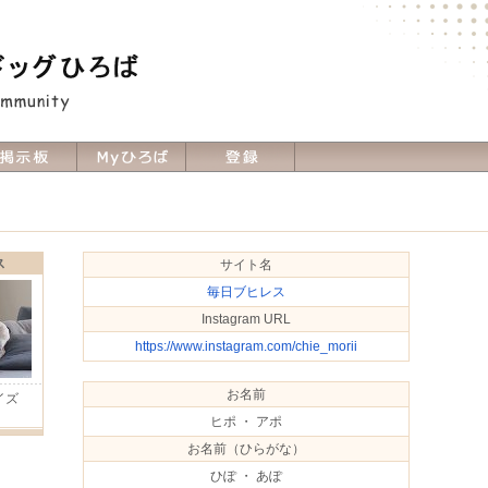
ス
サイト名
毎日ブヒレス
Instagram URL
https://www.instagram.com/chie_morii
お名前
イズ
Ｈ
ヒポ ・ アポ
お名前（ひらがな）
ひぽ ・ あぽ