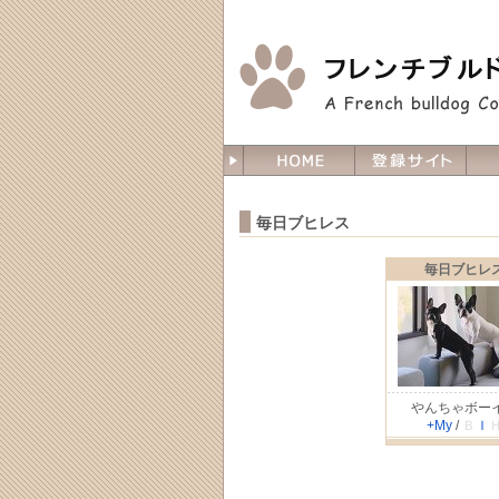
毎日ブヒレス
毎日ブヒレ
やんちゃボー
+My
/
Ｂ
Ｉ