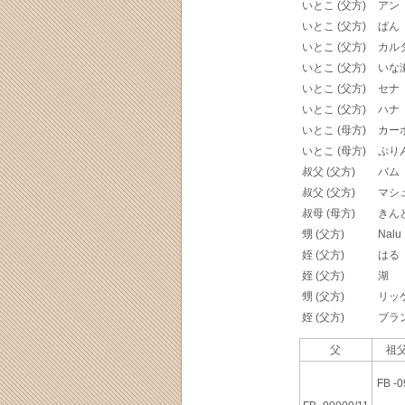
いとこ (父方)
アン
いとこ (父方)
ぱん
いとこ (父方)
カル
いとこ (父方)
いな
いとこ (父方)
セナ
いとこ (父方)
ハナ
いとこ (母方)
カー
いとこ (母方)
ぷり
叔父 (父方)
バム
叔父 (父方)
マシ
叔母 (母方)
きん
甥 (父方)
Nalu
姪 (父方)
はる
姪 (父方)
湖
甥 (父方)
リッ
姪 (父方)
ブラ
父
祖父
FB -0