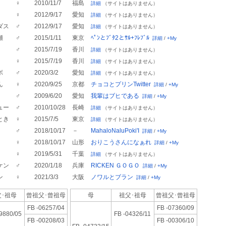
♀
2010/11/7
福島
詳細
（サイトはありません）
♀
2012/9/17
愛知
詳細
（サイトはありません）
ダス
♂
2012/9/17
愛知
詳細
（サイトはありません）
瀬
♂
2015/1/11
東京
ﾍﾟﾝとﾌﾞﾀ2とｻﾙ+ﾌﾚﾌﾞﾙ
詳細
/
+My
♂
2015/7/19
香川
詳細
（サイトはありません）
♀
2015/7/19
香川
詳細
（サイトはありません）
ボ
♂
2020/3/2
愛知
詳細
（サイトはありません）
ん
♀
2020/9/25
京都
チョコとプリンTwitter
詳細
/
+My
♂
2009/6/20
愛知
我輩はブヒである
詳細
/
+My
ュー
♂
2010/10/28
長崎
詳細
（サイトはありません）
とき
♀
2015/7/5
東京
詳細
（サイトはありません）
♂
2018/10/17
－
MahaloNaluPoki'I
詳細
/
+My
♀
2018/10/17
山形
おりこうさんになぁれ
詳細
/
+My
♀
2019/5/31
千葉
詳細
（サイトはありません）
ケン
♂
2020/1/18
兵庫
RICKEN ＧＯＧＯ
詳細
/
+My
ン
♀
2021/3/3
大阪
ノワルとブラン
詳細
/
+My
･祖母
曾祖父･
曾祖母
母
祖父･祖母
曾祖父･
曾祖母
FB -06257/04
FB -07360/09
9880/05
FB -04326/11
FB -00208/03
FB -00306/10