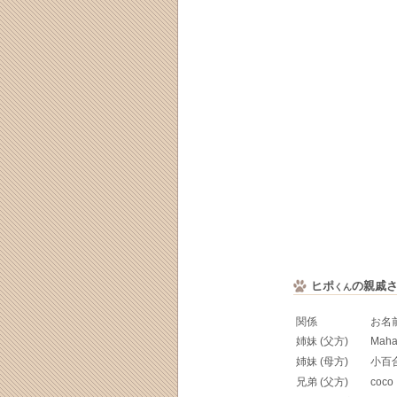
ヒポ
の親戚
くん
関係
お名
姉妹 (父方)
Maha
姉妹 (母方)
小百
兄弟 (父方)
coco