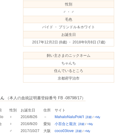
性別
♂ ・ ♂
毛色
パイド ・ ブリンドル＆ホワイト
お誕生日
2017年12月2日
(8歳) ・ 2018年9月8日
(7歳)
飼い主さまのニックネーム
ちゃんち
住んでいるところ
京都府宇治市
さん
（本人の血統証明書登録番号 FB -08798/17）
前
性別
お誕生日
住所
サイト
lo
♀
2016/8/26
－
MahaloNaluPoki'I
詳細
/
+My
合
♀
2016/9/20
愛知
小百合と龍次
詳細
/
+My
♂
2017/10/27
大阪
coco03love
詳細
/
+My