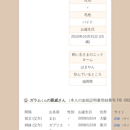
性別
♂
毛色
パイド
お誕生日
2010年10月31日
(15
歳)
飼い主さまのニック
ネーム
はまやん
住んでいるところ
福岡県
ガラム
の親戚さん
（本人の血統証明書登録番号 FB -0821
くん
関係
お名前
性別
お誕生日
住所
サイト
祖父 (父方)
まお
♀
2009/10/14
大阪
詳細
（サイ
姉妹 (父方)
ガブリエ
♀
2008/12/18
香川
詳細
（サイ