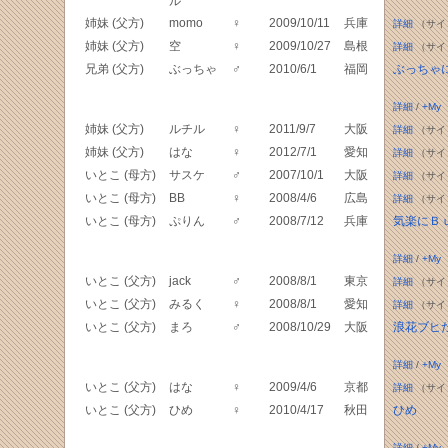
ル
姉妹 (父方)
momo
♀
2009/10/11
兵庫
詳細
（サイ
姉妹 (父方)
空
♀
2009/10/27
島根
詳細
（サイ
兄弟 (父方)
ぶっちゃ
♂
2010/6/1
福岡
ぶっちゃ
詳細
/
+My
姉妹 (父方)
ルチル
♀
2011/9/7
大阪
詳細
（サイ
姉妹 (父方)
はな
♀
2012/7/1
愛知
詳細
（サイ
いとこ (母方)
サスケ
♂
2007/10/1
大阪
詳細
（サイ
いとこ (母方)
BB
♀
2008/4/6
広島
詳細
（サイ
いとこ (母方)
ぷりん
♂
2008/7/12
兵庫
気楽にＢ
詳細
/
+My
いとこ (父方)
jack
♂
2008/8/1
東京
詳細
（サイ
いとこ (父方)
みるく
♀
2008/8/1
愛知
詳細
（サイ
いとこ (父方)
まろ
♂
2008/10/29
大阪
浪花ブヒ
詳細
/
+My
いとこ (父方)
はな
♀
2009/4/6
京都
詳細
（サイ
いとこ (父方)
ひめ
♀
2010/4/17
秋田
ひめ
詳細
/
+My