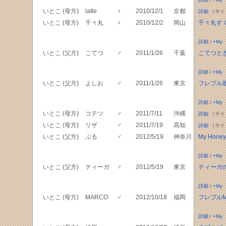
いとこ (母方)
latte
♀
2010/12/1
京都
詳細
（サイ
いとこ (母方)
千々丸
♀
2010/12/2
岡山
千々丸す
詳細
/
+My
いとこ (父方)
こてつ
♂
2011/1/26
千葉
こてつと
詳細
/
+My
いとこ (父方)
よしお
♂
2011/1/26
東京
フレブル
詳細
/
+My
いとこ (母方)
コテツ
♂
2011/7/11
沖縄
詳細
（サイ
いとこ (母方)
リザ
♂
2011/7/19
高知
詳細
（サイ
いとこ (父方)
ぶる
♂
2012/5/19
神奈川
My Hon
詳細
/
+My
いとこ (父方)
ティーガ
♂
2012/5/19
東京
ティーガ
詳細
/
+My
いとこ (母方)
MARCO
♂
2012/10/18
福岡
フレブルM
詳細
/
+My