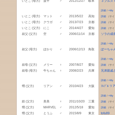
いとこ (母方)
波平
♂
2012/12/27
岐阜
３ブルズ
詳細
/
+My
いとこ (母方)
マット
♂
2013/5/22
高知
詳細
（サイ
いとこ (母方)
クウガ
♂
2013/7/23
京都
詳細
（サイ
いとこ (父方)
にこ
♂
2014/4/27
愛知
詳細
（サイ
叔父 (父方)
空
♂
2006/11/14
京都
ソラの成
詳細
/
+My
叔父 (母方)
ぽかり
♂
2006/12/13
鳥取
ぽーちゃ
詳細
/
+My
叔母 (父方)
メリー
♀
2007/8/27
愛知
詳細
（サイ
叔母 (母方)
牛ちゃん
♀
2008/2/23
兵庫
兄弟親戚
詳細
/
+My
甥 (父方)
リアン
♂
2010/4/23
大阪
ﾌﾚﾌﾞﾙ 
詳細
/
+My
姪 (父方)
美美
♀
2011/10/20
三重
詳細
（サイ
甥 (父方)
MARVEL
♂
2012/5/18
愛知
詳細
（サイ
甥 (父方)
とうふ
♂
2015/8/9
東京
tofu89