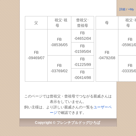
詳細
/
+My
祖父･祖
曾祖父･
祖父･
父
母
母
曾祖母
母
FB
-04652/04
FB
FB
-08536/05
-05961/
FB
-01595/04
FB
FB
-09469/07
-04792/08
FB
-01225/99
FB
FB
-03769/02
-03335/
FB
-00414/98
このページでは曾祖父・曾祖母でつながる親戚さんは
表示をしていません。
飼い主様は、より詳しい親戚さんの一覧を
ユーザーペ
ージ
で確認できます。
Copyright © フレンチブルドッグひろば