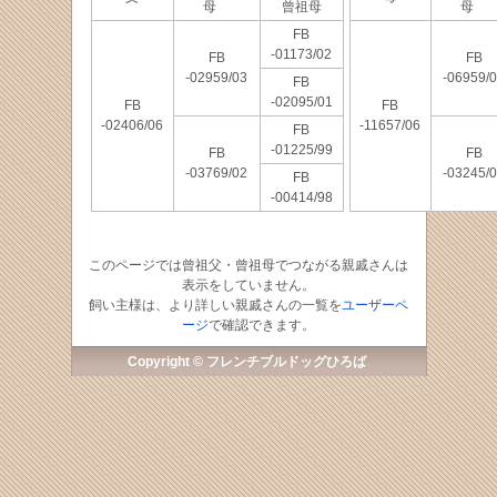
母
曾祖母
母
FB
-01173/02
FB
FB
-02959/03
-06959/
FB
-02095/01
FB
FB
-02406/06
-11657/06
FB
-01225/99
FB
FB
-03769/02
-03245/
FB
-00414/98
このページでは曾祖父・曾祖母でつながる親戚さんは
表示をしていません。
飼い主様は、より詳しい親戚さんの一覧を
ユーザーペ
ージ
で確認できます。
Copyright © フレンチブルドッグひろば