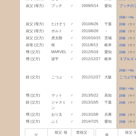
叔父 (母方)
プッチ
♂
2009/5/14
愛知
プッチの
詳細
/
+My
叔父 (母方)
たけぞう
♂
2010/6/26
千葉
詳細
（サイ
叔父 (母方)
ボルト
♂
2010/6/26
－
詳細
（サイ
叔父 (父方)
虎太朗
♂
2010/10/15
茨城
詳細
（サイ
叔母 (父方)
桜
♀
2011/8/13
岐阜
詳細
（サイ
甥 (父方)
MARVEL
♂
2012/5/18
愛知
詳細
（サイ
甥 (父方)
波平
♂
2012/12/27
岐阜
３ブルズ
詳細
/
+My
姪 (父方)
こつぶ
♀
2012/12/27
大阪
こつぶで
詳細
/
+My
甥 (父方)
マット
♂
2013/5/22
高知
詳細
（サイ
姪 (父方)
ジャスミ
♀
2013/10/5
千葉
詳細
（サイ
ン
甥 (父方)
おり太
♂
2013/10/8
兵庫
詳細
（サイ
甥 (父方)
ふく
♂
2014/7/25
愛知
詳細
（サイ
祖父･祖
曾祖父･
祖父･
父
母