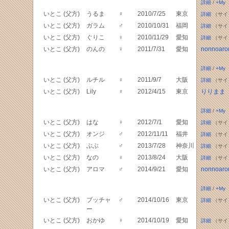
詳細
/
+My
いとこ (父方)
うるま
♀
2010/7/25
東京
詳細
（サイ
いとこ (父方)
ガラム
♂
2010/10/31
福岡
詳細
（サイ
いとこ (父方)
ぐりこ
♀
2010/11/29
愛知
詳細
（サイ
いとこ (父方)
のんの
♀
2011/7/31
愛知
nonnoar
詳細
/
+My
いとこ (父方)
ルチル
♀
2011/9/7
大阪
詳細
（サイ
いとこ (父方)
Lily
♀
2012/4/15
東京
りりまま
詳細
/
+My
いとこ (父方)
はな
♀
2012/7/1
愛知
詳細
（サイ
いとこ (父方)
オンジ
♂
2012/11/11
福井
詳細
（サイ
いとこ (父方)
ぶぶ
♂
2013/7/28
神奈川
詳細
（サイ
いとこ (父方)
なの
♀
2013/8/24
大阪
詳細
（サイ
いとこ (父方)
アロマ
♂
2014/9/21
愛知
nonnoar
詳細
/
+My
いとこ (父方)
ブッチャ
♂
2014/10/16
東京
詳細
（サイ
ー
いとこ (父方)
おかゆ
♀
2014/10/19
愛知
詳細
（サイ