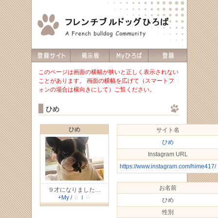
このページは画面の横幅が狭いと正しく表示されない
ことがあります。 画面の横幅を広げて（スマートフ
ォンの場合は横向きにして）ご覧ください。
ひめ
ひめ
サイト名
ひめ
Instagram URL
https://www.instagram.com/hime417/
お名前
９才になりました…
+My
/
Ｂ
Ｉ
Ｈ
ひめ
性別