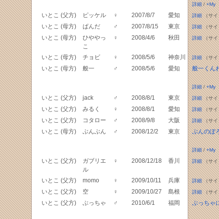
詳細
/
+My
いとこ (父方)
ピッケル
♀
2007/8/7
愛知
詳細
（サイ
いとこ (母方)
ぱんだ
♂
2007/8/15
東京
詳細
（サイ
いとこ (母方)
ひややっ
♀
2008/4/6
秋田
詳細
（サイ
こ
いとこ (母方)
チョビ
♀
2008/5/6
神奈川
詳細
（サイ
いとこ (母方)
般一
♂
2008/5/6
愛知
般一くん
詳細
/
+My
いとこ (父方)
jack
♂
2008/8/1
東京
詳細
（サイ
いとこ (父方)
みるく
♀
2008/8/1
愛知
詳細
（サイ
いとこ (父方)
コタロー
♂
2008/9/8
大阪
詳細
（サイ
いとこ (母方)
ぶんぶん
♂
2008/12/2
東京
ぶんのぽ
詳細
/
+My
いとこ (父方)
ガブリエ
♀
2008/12/18
香川
詳細
（サイ
ル
いとこ (父方)
momo
♀
2009/10/11
兵庫
詳細
（サイ
いとこ (父方)
空
♀
2009/10/27
島根
詳細
（サイ
いとこ (父方)
ぶっちゃ
♂
2010/6/1
福岡
ぶっちゃ