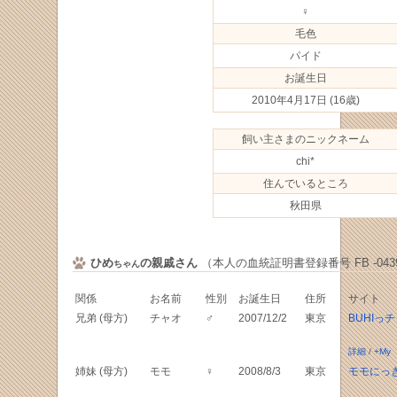
♀
毛色
パイド
お誕生日
2010年4月17日
(16歳)
飼い主さまのニックネーム
chi*
住んでいるところ
秋田県
ひめ
の親戚さん
（本人の血統証明書登録番号 FB -0439
ちゃん
関係
お名前
性別
お誕生日
住所
サイト
兄弟 (母方)
チャオ
♂
2007/12/2
東京
BUHIっ
詳細
/
+My
姉妹 (母方)
モモ
♀
2008/8/3
東京
モモにっ