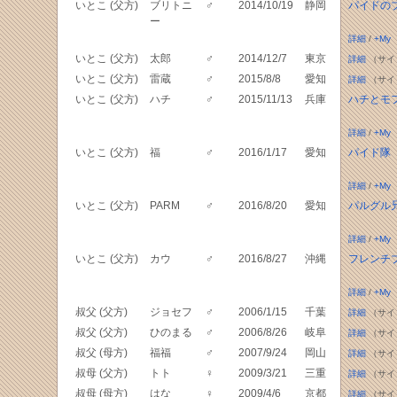
いとこ (父方)
ブリトニ
♂
2014/10/19
静岡
パイドの
ー
詳細
/
+My
いとこ (父方)
太郎
♂
2014/12/7
東京
詳細
（サイ
いとこ (父方)
雷蔵
♂
2015/8/8
愛知
詳細
（サイ
いとこ (父方)
ハチ
♂
2015/11/13
兵庫
ハチとモ
詳細
/
+My
いとこ (父方)
福
♂
2016/1/17
愛知
パイド隊
詳細
/
+My
いとこ (父方)
PARM
♂
2016/8/20
愛知
パルグル
詳細
/
+My
いとこ (父方)
カウ
♂
2016/8/27
沖縄
フレンチ
詳細
/
+My
叔父 (父方)
ジョセフ
♂
2006/1/15
千葉
詳細
（サイ
叔父 (父方)
ひのまる
♂
2006/8/26
岐阜
詳細
（サイ
叔父 (母方)
福福
♂
2007/9/24
岡山
詳細
（サイ
叔母 (父方)
トト
♀
2009/3/21
三重
詳細
（サイ
叔母 (母方)
はな
♀
2009/4/6
京都
詳細
（サイ