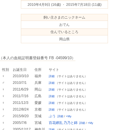
2010年4月9日
(16歳) ・ 2015年7月18日
(11歳)
飼い主さまのニックネーム
おでん
住んでいるところ
岡山県
（本人の血統証明書登録番号 FB -04599/10）
性別
お誕生日
住所
サイト
♀
2010/3/10
福井
詳細
（サイトはありません）
♂
2010/7/1
兵庫
詳細
（サイトはありません）
♀
2011/6/29
岡山
詳細
（サイトはありません）
♀
2011/7/16
広島
詳細
（サイトはありません）
♀
2011/12/3
愛媛
詳細
（サイトはありません）
♀
2012/8/24
京都
詳細
（サイトはありません）
♂
2015/9/20
茨城
ぶう
詳細
/
+My
♀
2005/7/6
宮城
百花繚乱 乃乃と錦
詳細
/
+My
♂
2005/12/17
神奈川
詳細
（サイトはありません）