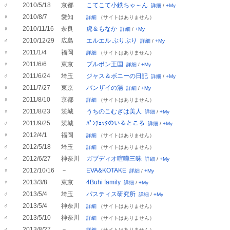
♂
2010/5/18
京都
こてこて小鉄ちゃ～ん
詳細
/
+My
♀
2010/8/7
愛知
詳細
（サイトはありません）
♀
2010/11/16
奈良
虎＆もなか
詳細
/
+My
♂
2010/12/29
広島
エルエル ぶりぶり
詳細
/
+My
♀
2011/1/4
福岡
詳細
（サイトはありません）
♀
2011/6/6
東京
ブルボン王国
詳細
/
+My
♂
2011/6/24
埼玉
ジャス＆ボニーの日記
詳細
/
+My
♀
2011/7/27
東京
バンザイの湯
詳細
/
+My
♀
2011/8/10
京都
詳細
（サイトはありません）
♀
2011/8/23
茨城
うちのこむぎは美人
詳細
/
+My
♂
2011/9/25
茨城
ﾊﾟﾝﾁｪｯﾀのいるところ
詳細
/
+My
♀
2012/4/1
福岡
詳細
（サイトはありません）
♂
2012/5/18
埼玉
詳細
（サイトはありません）
♂
2012/6/27
神奈川
ガブディオ喧嘩三昧
詳細
/
+My
♀
2012/10/16
－
EVA&KOTAKE
詳細
/
+My
♀
2013/3/8
東京
4Buhi family
詳細
/
+My
♂
2013/5/4
埼玉
パスティス研究所
詳細
/
+My
♂
2013/5/4
神奈川
詳細
（サイトはありません）
♂
2013/5/10
神奈川
詳細
（サイトはありません）
♂
2013/8/27
－
詳細
（サイトはありません）