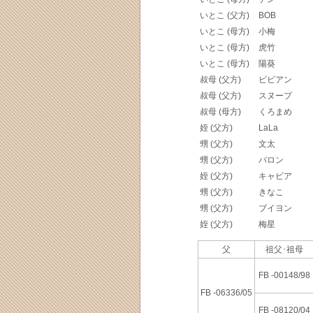
いとこ (父方)
BOB
いとこ (母方)
小梅
いとこ (母方)
虎竹
いとこ (母方)
陽葵
叔母 (父方)
ビビアン
叔母 (父方)
スヌープ
叔母 (母方)
くろまめ
姪 (父方)
LaLa
甥 (父方)
文太
甥 (父方)
バロン
姪 (父方)
キャビア
甥 (父方)
きなこ
甥 (父方)
ブイヨン
姪 (父方)
梅星
父
祖父･祖母
FB -00148/98
FB -06336/05
FB -08120/04