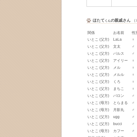
ほたて
の親戚さん
（本
くん
関係
お名前
性
いとこ (父方)
LaLa
♀
いとこ (父方)
文太
♂
いとこ (父方)
パルス
♂
いとこ (父方)
アイリー
♀
いとこ (父方)
メル
♀
いとこ (父方)
メルル
♀
いとこ (父方)
くろ
♀
いとこ (父方)
まちこ
♀
いとこ (父方)
バロン
♂
いとこ (母方)
とらまる
♂
いとこ (母方)
月影丸
♂
いとこ (父方)
ugg
♂
いとこ (父方)
bucci
♂
いとこ (母方)
カフー
♂