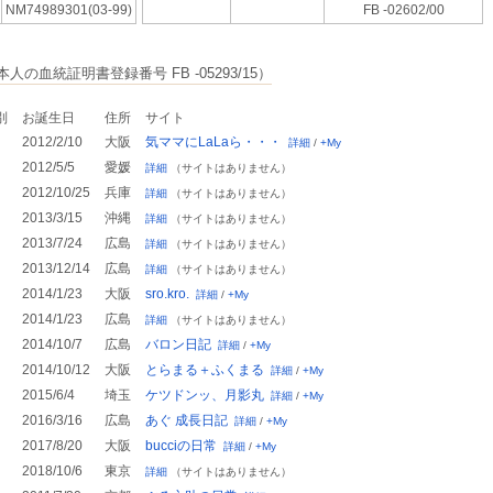
NM74989301(03-99)
FB -02602/00
人の血統証明書登録番号 FB -05293/15）
別
お誕生日
住所
サイト
2012/2/10
大阪
気ママにLaLaら・・・
詳細
/
+My
2012/5/5
愛媛
詳細
（サイトはありません）
2012/10/25
兵庫
詳細
（サイトはありません）
2013/3/15
沖縄
詳細
（サイトはありません）
2013/7/24
広島
詳細
（サイトはありません）
2013/12/14
広島
詳細
（サイトはありません）
2014/1/23
大阪
sro.kro.
詳細
/
+My
2014/1/23
広島
詳細
（サイトはありません）
2014/10/7
広島
バロン日記
詳細
/
+My
2014/10/12
大阪
とらまる＋ふくまる
詳細
/
+My
2015/6/4
埼玉
ケツドンッ、月影丸
詳細
/
+My
2016/3/16
広島
あぐ 成長日記
詳細
/
+My
2017/8/20
大阪
bucciの日常
詳細
/
+My
2018/10/6
東京
詳細
（サイトはありません）