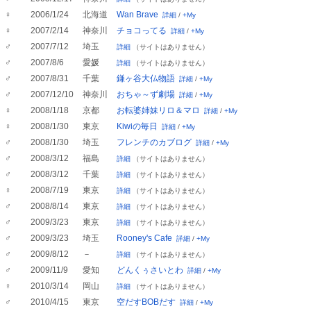
♀
2006/1/24
北海道
Wan Brave
詳細
/
+My
♀
2007/2/14
神奈川
チョコってる
詳細
/
+My
♂
2007/7/12
埼玉
詳細
（サイトはありません）
♂
2007/8/6
愛媛
詳細
（サイトはありません）
♂
2007/8/31
千葉
鎌ヶ谷大仏物語
詳細
/
+My
♂
2007/12/10
神奈川
おちゃ～ず劇場
詳細
/
+My
♀
2008/1/18
京都
お転婆姉妹リロ＆マロ
詳細
/
+My
♀
2008/1/30
東京
Kiwiの毎日
詳細
/
+My
♂
2008/1/30
埼玉
フレンチのカブログ
詳細
/
+My
♂
2008/3/12
福島
詳細
（サイトはありません）
♂
2008/3/12
千葉
詳細
（サイトはありません）
♀
2008/7/19
東京
詳細
（サイトはありません）
♂
2008/8/14
東京
詳細
（サイトはありません）
♂
2009/3/23
東京
詳細
（サイトはありません）
♂
2009/3/23
埼玉
Rooney's Cafe
詳細
/
+My
♂
2009/8/12
－
詳細
（サイトはありません）
♂
2009/11/9
愛知
どんくぅさいとわ
詳細
/
+My
♀
2010/3/14
岡山
詳細
（サイトはありません）
♂
2010/4/15
東京
空だすBOBだす
詳細
/
+My