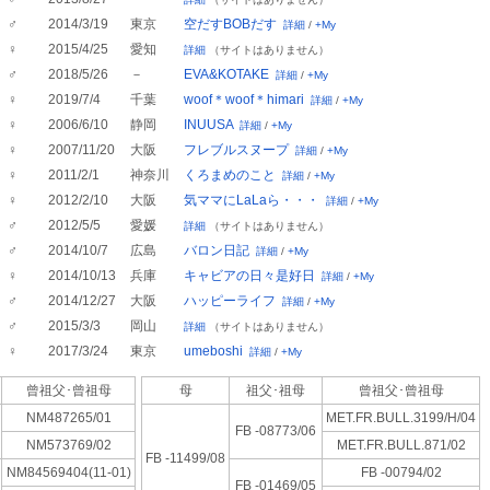
♂
2014/3/19
東京
空だすBOBだす
詳細
/
+My
♀
2015/4/25
愛知
詳細
（サイトはありません）
♂
2018/5/26
－
EVA&KOTAKE
詳細
/
+My
♀
2019/7/4
千葉
woof＊woof＊himari
詳細
/
+My
♀
2006/6/10
静岡
INUUSA
詳細
/
+My
♀
2007/11/20
大阪
フレブルスヌープ
詳細
/
+My
♀
2011/2/1
神奈川
くろまめのこと
詳細
/
+My
♀
2012/2/10
大阪
気ママにLaLaら・・・
詳細
/
+My
♂
2012/5/5
愛媛
詳細
（サイトはありません）
♂
2014/10/7
広島
バロン日記
詳細
/
+My
♀
2014/10/13
兵庫
キャビアの日々是好日
詳細
/
+My
♂
2014/12/27
大阪
ハッピーライフ
詳細
/
+My
♂
2015/3/3
岡山
詳細
（サイトはありません）
♀
2017/3/24
東京
umeboshi
詳細
/
+My
曾祖父･
曾祖母
母
祖父･祖母
曾祖父･
曾祖母
NM487265/01
MET.FR.BULL.3199/H/04
FB -08773/06
NM573769/02
MET.FR.BULL.871/02
FB -11499/08
NM84569404(11-01)
FB -00794/02
FB -01469/05