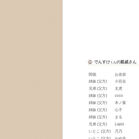
でんすけ
の親戚さん
くん
関係
お名前
姉妹 (父方)
小百合
兄弟 (父方)
太虎
姉妹 (父方)
coco
姉妹 (父方)
木ノ葉
姉妹 (父方)
心子
姉妹 (父方)
まる
兄弟 (父方)
Lapis
いとこ (父方)
乃乃
いとこ (父方)
かめ吉