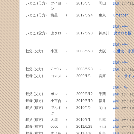
いとこ (母方)
ブイヨ
♂
2015/3/3
岡山
詳細
（サイト
ン
いとこ (母方)
梅星
♀
2017/3/24
東京
umeboshi
詳細
/
+My
いとこ (父方)
琥タロ
♂
2017/6/28
神奈川
琥タロと椛
詳細
/
+My
叔父 (父方)
小豆
♂
2008/5/28
大阪
出世犬、小
詳細
/
+My
叔父 (父方)
ｼﾞｪｲｿﾝ
♂
2008/5/28
－
詳細
（サイト
叔母 (父方)
コマメ
♀
2009/1/3
兵庫
コマメライフ
詳細
/
+My
叔父 (父方)
ボン
♂
2009/8/12
千葉
詳細
（サイト
叔母 (母方)
小百合
♀
2010/3/10
福井
詳細
（サイト
叔父 (母方)
でんす
♂
2010/4/9
岡山
詳細
（サイト
け
叔父 (母方)
太虎
♂
2010/7/1
兵庫
詳細
（サイト
叔母 (母方)
coco
♀
2011/6/29
岡山
詳細
（サイト
叔母 (母方)
木ノ葉
♀
2011/7/16
広島
詳細
（サイト