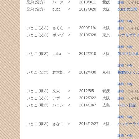
兄弟 (父方)
バース
♂
2013/8/11
愛媛
詳細
（サイト
兄弟 (父方)
bucci
♂
2017/8/20
大阪
bucciの日常
詳細
/
+My
いとこ (父方)
さくら
♀
2009/11/4
大阪
詳細
（サイト
いとこ (父方)
ボンゾ
♂
2010/7/28
東京
ハナモゲラ
詳細
/
+My
いとこ (母方)
LaLa
♀
2012/2/10
大阪
気ママにLa
詳細
/
+My
いとこ (父方)
鯉太郎
♂
2012/4/30
京都
福鯉のふく
詳細
/
+My
いとこ (母方)
文太
♂
2012/5/5
愛媛
詳細
（サイト
いとこ (父方)
アポ
♂
2012/7/22
大阪
詳細
（サイト
いとこ (母方)
バロン
♂
2014/10/7
広島
バロン日記
詳細
/
+My
いとこ (母方)
きなこ
♂
2014/12/27
大阪
ハッピーラ
詳細
/
+My