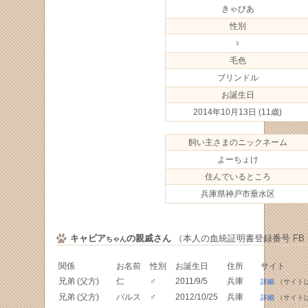
きゃびあ
性別
♀
毛色
ブリンドル
お誕生日
2014年10月13日
(11歳)
飼い主さまのニックネーム
よーちょけ
住んでいるところ
兵庫県神戸市垂水区
キャビア
の親戚さん
（本人の血統証明書登録番号 FB -07
ちゃん
関係
お名前
性別
お誕生日
住所
サイト
兄弟 (父方)
仁
♂
2011/9/5
兵庫
詳細
（サイト
兄弟 (父方)
パルス
♂
2012/10/25
兵庫
詳細
（サイト