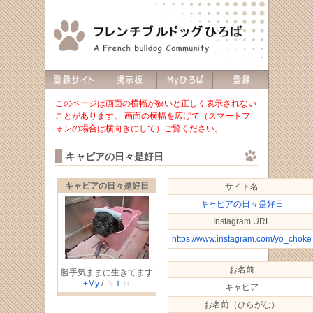
このページは画面の横幅が狭いと正しく表示されない
ことがあります。 画面の横幅を広げて（スマートフ
ォンの場合は横向きにして）ご覧ください。
キャビアの日々是好日
キャビアの日々是好日
サイト名
キャビアの日々是好日
Instagram URL
https://www.instagram.com/yo_choke
お名前
勝手気ままに生きてます
+My
/
Ｂ
Ｉ
Ｈ
キャビア
お名前（ひらがな）