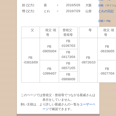
姪 (父方)
葵
♀
2016/5/26
大阪
詳細
（サイト
甥 (父方)
とわ
♂
2016/7/29
山形
とわの日記
詳細
/
+My
父
祖父･祖
曾祖父･
母
祖父･祖
母
曾祖母
母
FB
-01097/03
FB
FB
-09050/04
-06336/05
FB
-04173/04
FB
FB
-03816/09
-08726/10
FB
-06571/05
FB
FB
-10994/07
-09277/04
FB
-09898/06
このページでは曾祖父・曾祖母でつながる親戚さんは
表示をしていません。
飼い主様は、より詳しい親戚さんの一覧を
ユーザーペ
ージ
で確認できます。