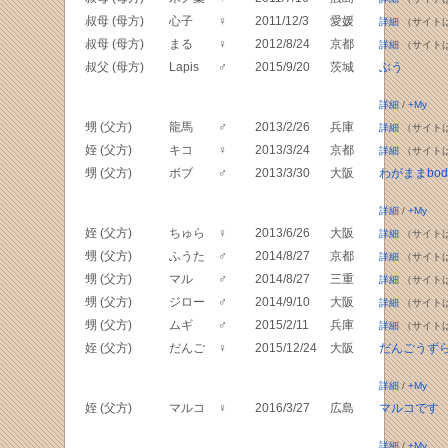
叔母 (母方)
心子
♀
2011/12/3
愛媛
詳細
（サイト
叔母 (母方)
まる
♀
2012/8/24
京都
詳細
（サイト
叔父 (母方)
Lapis
♂
2015/9/20
茨城
ぶう
詳細
/
+My
甥 (父方)
龍馬
♂
2013/2/26
兵庫
詳細
（サイト
姪 (父方)
キコ
♀
2013/3/24
京都
詳細
（サイト
甥 (父方)
ボブ
♂
2013/3/30
大阪
わがままbod
詳細
/
+My
姪 (父方)
ちゅら
♀
2013/6/26
大阪
詳細
（サイト
甥 (父方)
ふうた
♂
2014/8/27
京都
詳細
（サイト
甥 (父方)
マル
♂
2014/8/27
三重
詳細
（サイト
甥 (父方)
ジロー
♂
2014/9/10
大阪
詳細
（サイト
甥 (父方)
ムギ
♂
2015/2/11
兵庫
詳細
（サイト
姪 (父方)
だんご
♀
2015/12/24
大阪
だんごうず
詳細
/
+My
姪 (父方)
マルコ
♀
2016/3/27
広島
マルコです
詳細
/
+My