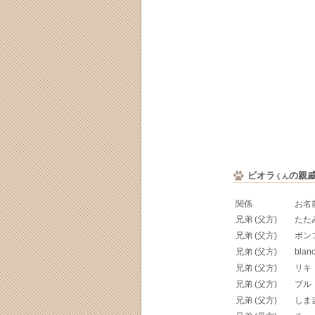
ビオラ
の親
くん
関係
お名
兄弟 (父方)
たた
兄弟 (父方)
ボン
兄弟 (父方)
blan
兄弟 (父方)
リキ
兄弟 (父方)
ブル
兄弟 (父方)
しま