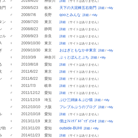
イス
♂
2016/4/20
神奈川
詳細
（サイトはありません）
衛門
♂
2008/5/23
栃木
天下の大泥棒五右衛門
詳細
/
+My
♂
2008/7/6
長野
qooとみんな
詳細
/
+My
タン
♀
2008/7/20
東京
詳細
（サイトはありません）
ン
♂
2008/8/22
静岡
詳細
（サイトはありません）
セル
♂
2008/9/23
奈良
詳細
（サイトはありません）
A
♀
2009/10/30
東京
詳細
（サイトはありません）
ぎ
♂
2009/10/30
東京
おはぎともなか＠東京
詳細
/
+My
♀
2010/3/9
神奈川
ぶぅとぼんとぷち
詳細
/
+My
る
♀
2010/8/18
愛知
詳細
（サイトはありません）
太
♂
2011/6/22
東京
詳細
（サイトはありません）
ン
♂
2011/6/22
愛知
詳細
（サイトはありません）
♀
2011/7/3
岐阜
詳細
（サイトはありません）
♂
2011/12/12
愛知
詳細
（サイトはありません）
♀
2011/12/19
埼玉
ぶひ三姉妹＆ぶひ猫
詳細
/
+My
♂
2012/10/10
大阪
フレブルぷうのブログ
詳細
/
+My
ル
♀
2012/10/18
愛知
詳細
（サイトはありません）
♀
2013/11/19
東京
僕はﾌﾚﾝﾁﾌﾞﾙﾄﾞｯｸﾞのﾚｵ
詳細
/
+My
び助
♂
2013/11/20
愛知
outside-BUHI
詳細
/
+My
み
♂
2014/11/23
愛知
詳細
（サイトはありません）