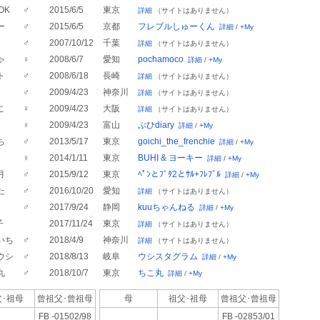
OK
♂
2015/6/5
東京
詳細
（サイトはありません）
ー
♂
2015/6/5
京都
フレブルしゅーくん
詳細
/
+My
♂
2007/10/12
千葉
詳細
（サイトはありません）
ゃ
♀
2008/6/7
愛知
pochamoco
詳細
/
+My
ト
♂
2008/6/18
長崎
詳細
（サイトはありません）
♂
2009/4/23
神奈川
詳細
（サイトはありません）
こ
♀
2009/4/23
大阪
詳細
（サイトはありません）
♀
2009/4/23
富山
ぶひdiary
詳細
/
+My
ち
♂
2013/5/17
東京
goichi_the_frenchie
詳細
/
+My
♀
2014/1/11
東京
BUHI & ヨーキー
詳細
/
+My
月
♂
2015/9/12
東京
ﾍﾟﾝとﾌﾞﾀ2とｻﾙ+ﾌﾚﾌﾞﾙ
詳細
/
+My
た
♂
2016/10/20
愛知
詳細
（サイトはありません）
♂
2017/9/24
静岡
kuuちゃんねる
詳細
/
+My
子
2017/11/24
東京
詳細
（サイトはありません）
いち
♂
2018/4/9
神奈川
詳細
（サイトはありません）
ウシ
♂
2018/8/13
岐阜
ウシスタグラム
詳細
/
+My
丸
♂
2018/10/7
東京
ちこ丸
詳細
/
+My
･祖母
曾祖父･
曾祖母
母
祖父･祖母
曾祖父･
曾祖母
FB -01502/98
FB -02853/01