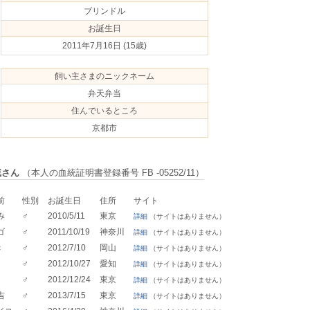
ブリンドル
お誕生日
2011年7月16日
(15歳)
飼い主さまのニックネーム
弁天弁当
住んでいるところ
京都市
戚さん
（本人の血統証明書登録番号 FB -05252/11）
前
性別
お誕生日
住所
サイト
み
♂
2010/5/11
東京
詳細
（サイトはありません）
ゴ
♂
2011/10/19
神奈川
詳細
（サイトはありません）
c
♂
2012/7/10
岡山
詳細
（サイトはありません）
♂
2012/10/27
愛知
詳細
（サイトはありません）
♂
2012/12/24
東京
詳細
（サイトはありません）
吉
♂
2013/7/15
東京
詳細
（サイトはありません）