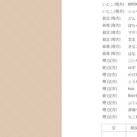
いとこ (母方)
BRO
いとこ (母方)
シュ
叔父 (母方)
どん
叔母 (母方)
ぽち
叔父 (母方)
マサ
叔父 (母方)
文太
叔母 (母方)
きな
叔母 (母方)
はな
甥 (父方)
ごい
姪 (父方)
ゆず
甥 (父方)
かげ
甥 (父方)
くう
甥 (父方)
kuu
姪 (父方)
Boo
甥 (父方)
ぷく
甥 (父方)
赤堀
甥 (父方)
ちこ
父
祖父