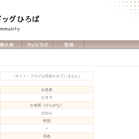
（サイト・ブログは登録されていません）
お名前
ビオラ
お名前（ひらがな）
びおら
性別
♂
毛色