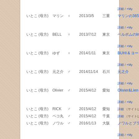
詳細
/
+My
いとこ (母方)
マリン
♀
2013/3/5
三重
マリンの36
詳細
/
+My
いとこ (母方)
BELL
♀
2013/7/12
東京
ベルポムのIns
詳細
/
+My
いとこ (母方)
ゆず
♀
2014/1/11
東京
BUHI & ヨ
詳細
/
+My
いとこ (母方)
元之介
♂
2014/11/14
石川
元之介
詳細
/
+My
いとこ (母方)
Olivier
♂
2015/4/12
愛知
Olivier&Lien
詳細
/
+My
いとこ (母方)
RICK
♂
2015/4/12
愛知
詳細
（サイト
いとこ (母方)
ペコ丸
♂
2015/4/12
千葉
詳細
（サイト
いとこ (母方)
ノワル
♂
2016/1/13
大阪
ノワルとブ
詳細
/
+My