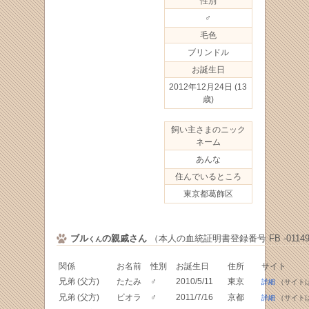
性別
♂
毛色
ブリンドル
お誕生日
2012年12月24日
(13
歳)
飼い主さまのニック
ネーム
あんな
住んでいるところ
東京都葛飾区
ブル
の親戚さん
（本人の血統証明書登録番号 FB -01149
くん
関係
お名前
性別
お誕生日
住所
サイト
兄弟 (父方)
たたみ
♂
2010/5/11
東京
詳細
（サイト
兄弟 (父方)
ビオラ
♂
2011/7/16
京都
詳細
（サイト