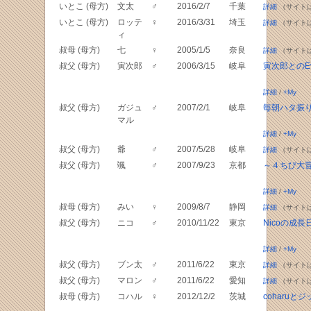
いとこ (母方)
文太
♂
2016/2/7
千葉
詳細
（サイト
いとこ (母方)
ロッテ
♀
2016/3/31
埼玉
詳細
（サイト
ィ
叔母 (母方)
七
♀
2005/1/5
奈良
詳細
（サイト
叔父 (母方)
寅次郎
♂
2006/3/15
岐阜
寅次郎とのEve
詳細
/
+My
叔父 (母方)
ガジュ
♂
2007/2/1
岐阜
毎朝ハタ振
マル
詳細
/
+My
叔父 (母方)
爺
♂
2007/5/28
岐阜
詳細
（サイト
叔父 (母方)
颯
♂
2007/9/23
京都
～４ちび大冒
詳細
/
+My
叔母 (母方)
みい
♀
2009/8/7
静岡
詳細
（サイト
叔父 (母方)
ニコ
♂
2010/11/22
東京
Nicoの成長
詳細
/
+My
叔父 (母方)
ブン太
♂
2011/6/22
東京
詳細
（サイト
叔父 (母方)
マロン
♂
2011/6/22
愛知
詳細
（サイト
叔母 (母方)
コハル
♀
2012/12/2
茨城
coharuとジ