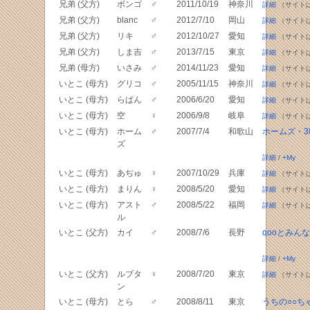
兄弟 (父方)
ボンゴ
♂
2011/10/19
神奈川
詳細
（サイト
兄弟 (父方)
blanc
♂
2012/7/10
岡山
詳細
（サイト
兄弟 (父方)
リキ
♂
2012/10/27
愛知
詳細
（サイト
兄弟 (父方)
しま吉
♂
2013/7/15
東京
詳細
（サイト
兄弟 (母方)
いさみ
♂
2014/11/23
愛知
詳細
（サイト
いとこ (母方)
グリコ
♂
2005/11/15
神奈川
詳細
（サイト
いとこ (母方)
らぱん
♂
2006/6/20
愛知
詳細
（サイト
いとこ (母方)
空
♀
2006/9/8
岐阜
詳細
（サイト
いとこ (母方)
ホーム
♂
2007/7/4
和歌山
ホームズ・38
ズ
詳細
/
+My
いとこ (母方)
あぢゅ
♀
2007/10/29
兵庫
詳細
（サイト
いとこ (母方)
まりん
♀
2008/5/20
愛知
詳細
（サイト
いとこ (母方)
アスト
♂
2008/5/22
福岡
詳細
（サイト
ル
いとこ (父方)
カイ
♂
2008/7/6
長野
qooとみんな
詳細
/
+My
いとこ (父方)
ルブタ
♀
2008/7/20
東京
詳細
（サイト
ン
いとこ (母方)
とら
♂
2008/8/11
東京
うちの○○ち