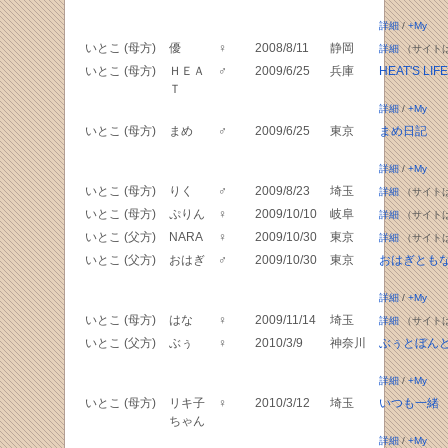
詳細
/
+My
いとこ (母方)
優
♀
2008/8/11
静岡
詳細
（サイト
いとこ (母方)
ＨＥＡ
♂
2009/6/25
兵庫
HEAT'S LIFE
Ｔ
詳細
/
+My
いとこ (母方)
まめ
♂
2009/6/25
東京
まめ日記
詳細
/
+My
いとこ (母方)
りく
♂
2009/8/23
埼玉
詳細
（サイト
いとこ (母方)
ぷりん
♀
2009/10/10
岐阜
詳細
（サイト
いとこ (父方)
NARA
♀
2009/10/30
東京
詳細
（サイト
いとこ (父方)
おはぎ
♂
2009/10/30
東京
おはぎとも
詳細
/
+My
いとこ (母方)
はな
♀
2009/11/14
埼玉
詳細
（サイト
いとこ (父方)
ぶぅ
♀
2010/3/9
神奈川
ぶぅとぼん
詳細
/
+My
いとこ (母方)
リキ子
♀
2010/3/12
埼玉
いつも一緒
ちゃん
詳細
/
+My