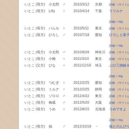
いとこ (母方)
小太郎
♂
2010/3/12
京都
詳細
（サイト
いとこ (母方)
Lilly
♀
2010/4/14
千葉
リリルナ
詳細
/
+My
いとこ (母方)
バムセ
♀
2010/5/11
東京
詳細
（サイト
いとこ (母方)
ひろし
♂
2010/7/18
愛知
ひろしと富
詳細
/
+My
いとこ (母方)
小太郎
♂
2010/9/28
神奈川
詳細
（サイト
いとこ (母方)
小梅
♀
2011/3/10
東京
詳細
（サイト
いとこ (父方)
ひな
♀
2011/12/19
埼玉
ぶひ三姉妹
詳細
/
+My
いとこ (母方)
つむぎ
♀
2012/2/25
愛知
詳細
（サイト
いとこ (母方)
ミルク
♀
2012/2/25
静岡
詳細
（サイト
いとこ (母方)
ゾロロ
♂
2012/4/22
東京
詳細
（サイト
いとこ (母方)
梅蔵
♂
2012/5/20
大阪
詳細
（サイト
いとこ (母方)
うめ
♀
2012/8/15
北海道
うめですよ
詳細
/
+My
いとこ (母方)
福
♂
2012/10/18
－
福とのんび