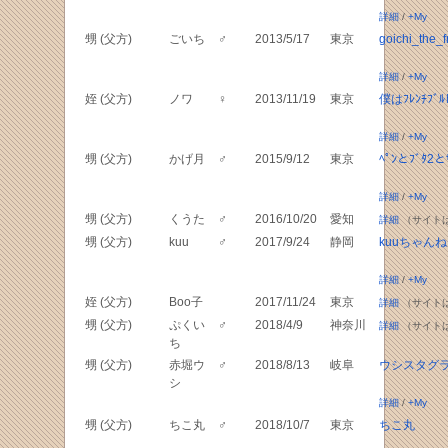
詳細
/
+My
甥 (父方)
ごいち
♂
2013/5/17
東京
goichi_the_f
詳細
/
+My
姪 (父方)
ノワ
♀
2013/11/19
東京
僕はﾌﾚﾝﾁﾌﾞﾙ
詳細
/
+My
甥 (父方)
かげ月
♂
2015/9/12
東京
ﾍﾟﾝとﾌﾞﾀ2とｻ
詳細
/
+My
甥 (父方)
くうた
♂
2016/10/20
愛知
詳細
（サイト
甥 (父方)
kuu
♂
2017/9/24
静岡
kuuちゃん
詳細
/
+My
姪 (父方)
Boo子
2017/11/24
東京
詳細
（サイト
甥 (父方)
ぷくい
♂
2018/4/9
神奈川
詳細
（サイト
ち
甥 (父方)
赤堀ウ
♂
2018/8/13
岐阜
ウシスタグ
シ
詳細
/
+My
甥 (父方)
ちこ丸
♂
2018/10/7
東京
ちこ丸