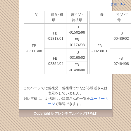
詳細
/
+My
父
祖父･祖
曾祖父･
母
祖父･祖
母
曾祖母
母
FB
-01502/98
FB
FB
-01813/01
-00489/02
FB
-01174/98
FB
FB
-06111/08
-00238/11
FB
-03168/02
FB
FB
-02354/04
-07464/08
FB
-01498/00
このページでは曾祖父・曾祖母でつながる親戚さんは
表示をしていません。
飼い主様は、より詳しい親戚さんの一覧を
ユーザーペ
ージ
で確認できます。
Copyright © フレンチブルドッグひろば