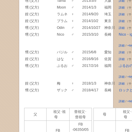
甥 (父方)
Tama
♂
2013/3/5
大阪
詳細
（サ
甥 (父方)
Moon
♂
2014/1/3
福岡
詳細
（サ
姪 (父方)
ラムネ
♀
2014/9/20
埼玉
詳細
（サ
姪 (父方)
プラム
♀
2014/10/2
東京
詳細
（サ
甥 (父方)
Odin
♂
2014/10/27
神奈川
詳細
（サ
甥 (父方)
Nico
♂
2015/3/10
長崎
Nico・i
詳細
/
+M
甥 (父方)
バジル
♂
2015/6/8
愛知
詳細
（サ
姪 (父方)
はな
♀
2016/9/16
佐賀
詳細
（サ
甥 (父方)
ぶるお
♂
2017/2/16
福岡
ぶるお
詳細
/
+M
姪 (父方)
梅
♀
2018/1/3
神奈川
詳細
（サ
甥 (父方)
ザック
♂
2018/4/17
長崎
ロック
詳細
/
+M
祖父･祖
曾祖父･
祖父･
父
母
母
曾祖母
母
FB
-06350/05
FB
FB