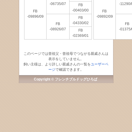
-06735/07
-11290/
FB
-00403/00
FB
FB
-09896/09
-09892/09
FB
-04330/02
FB
FB
-08926/07
-01375/
FB
-02369/01
このページでは曾祖父・曾祖母でつながる親戚さんは
表示をしていません。
飼い主様は、より詳しい親戚さんの一覧を
ユーザーペ
ージ
で確認できます。
Copyright © フレンチブルドッグひろば