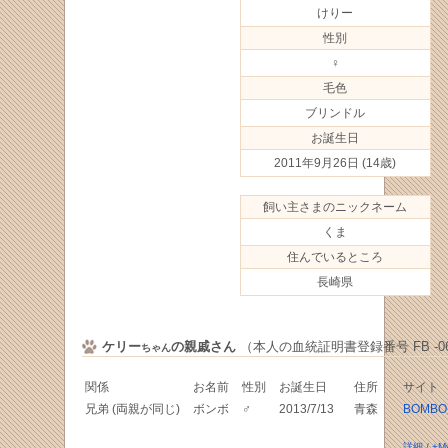
けりー
性別
♀
毛色
ブリンドル
お誕生日
2011年9月26日
(14歳)
飼い主さまのニックネーム
くま
住んでいるところ
長崎県
ケリー
の親戚さん
（本人の血統証明書登録番号 FB -068
ちゃん
関係
お名前
性別
お誕生日
住所
サイト
兄弟 (両親が同じ)
ボンボ
♂
2013/7/13
青森
BOMB
詳細
/
+M