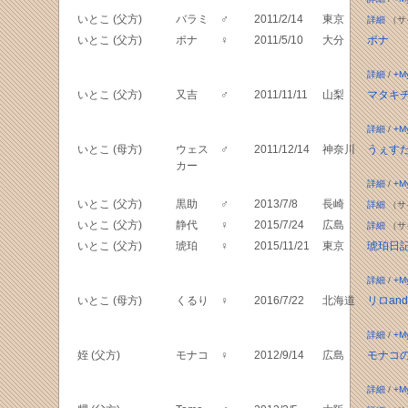
いとこ (父方)
バラミ
♂
2011/2/14
東京
詳細
（サ
いとこ (父方)
ポナ
♀
2011/5/10
大分
ポナ
詳細
/
+M
いとこ (父方)
又吉
♂
2011/11/11
山梨
マタキ
詳細
/
+M
いとこ (母方)
ウェス
♂
2011/12/14
神奈川
うぇす
カー
詳細
/
+M
いとこ (父方)
黒助
♂
2013/7/8
長崎
詳細
（サ
いとこ (父方)
静代
♀
2015/7/24
広島
詳細
（サ
いとこ (父方)
琥珀
♀
2015/11/21
東京
琥珀日
詳細
/
+M
いとこ (母方)
くるり
♀
2016/7/22
北海道
リロan
詳細
/
+M
姪 (父方)
モナコ
♀
2012/9/14
広島
モナコ
詳細
/
+M