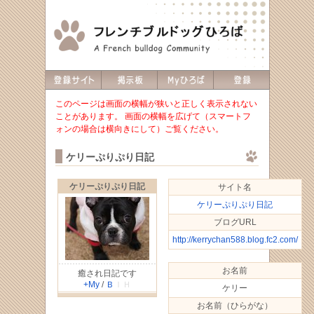
このページは画面の横幅が狭いと正しく表示されない
ことがあります。 画面の横幅を広げて（スマートフ
ォンの場合は横向きにして）ご覧ください。
ケリーぷりぷり日記
ケリーぷりぷり日記
サイト名
ケリーぷりぷり日記
ブログURL
http://kerrychan588.blog.fc2.com/
お名前
癒され日記です
+My
/
Ｂ
ＩＨ
ケリー
お名前（ひらがな）