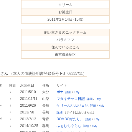
クリーム
お誕生日
2011年2月14日
(15歳)
飼い主さまのニックネーム
バラミママ
住んでいるところ
東京都新宿区
戚さん
（本人の血統証明書登録番号 FB -02227/11）
前
性別
お誕生日
住所
サイト
♀
2011/5/10
大分
ポナ
詳細
/
+My
♂
2011/11/11
山梨
マタキチッコ日記
詳細
/
+My
ー
♀
2011/9/26
長崎
ケリーぷりぷり日記
詳細
/
+My
♂
2013/7/8
長崎
詳細
（サイトはありません）
ボ
♂
2013/7/13
青森
BOMBOがたり。
詳細
/
+My
♀
2014/10/25
群馬
ふぁむちぐらむ
詳細
/
+My