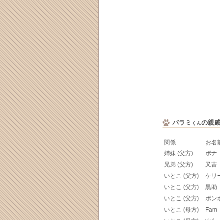
バラミ
の親
くん
関係
お名
姉妹 (父方)
ポナ
兄弟 (父方)
又吉
いとこ (父方)
ケリ
いとこ (父方)
黒助
いとこ (父方)
ボン
いとこ (母方)
Fam